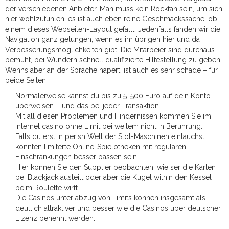
der verschiedenen Anbieter. Man muss kein Rockfan sein, um sich
hier wohlzufühlen, es ist auch eben reine Geschmackssache, ob
einem dieses Webseiten-Layout gefällt. Jedenfalls fanden wir die
Navigation ganz gelungen, wenn es im übrigen hier und da
Verbesserungsmöglichkeiten gibt. Die Mitarbeier sind durchaus
bemüht, bei Wundern schnell qualifizierte Hilfestellung zu geben.
Wenns aber an der Sprache hapert, ist auch es sehr schade – für
beide Seiten.
Normalerweise kannst du bis zu 5. 500 Euro auf dein Konto
überweisen – und das bei jeder Transaktion.
Mit all diesen Problemen und Hindernissen kommen Sie im
Internet casino ohne Limit bei weitem nicht in Berührung.
Falls du erst in perish Welt der Slot-Maschinen eintauchst,
könnten limiterte Online-Spielotheken mit regulären
Einschränkungen besser passen sein.
Hier können Sie den Supplier beobachten, wie ser die Karten
bei Blackjack austeilt oder aber die Kugel within den Kessel
beim Roulette wirft.
Die Casinos unter abzug von Limits können insgesamt als
deutlich attraktiver und besser wie die Casinos über deutscher
Lizenz benennt werden.