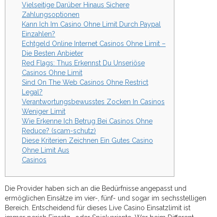
Vielseitige Darüber Hinaus Sichere
Zahlungsoptionen
Kann Ich Im Casino Ohne Limit Durch Paypal
Einzahlen?
Echtgeld Online Internet Casinos Ohne Limit –
Die Besten Anbieter
Red Flags: Thus Erkennst Du Unseriöse
Casinos Ohne Limit
Sind On The Web Casinos Ohne Restrict
Legal?
Verantwortungsbewusstes Zocken In Casinos
Weniger Limit
Wie Erkenne Ich Betrug Bei Casinos Ohne
Reduce? (scam-schutz)
Diese Kriterien Zeichnen Ein Gutes Casino
Ohne Limit Aus
Casinos
Die Provider haben sich an die Bedürfnisse angepasst und
ermöglichen Einsätze im vier-, fünf- und sogar im sechsstelligen
Bereich. Entscheidend für dieses Live Casino Einsatzlimit ist