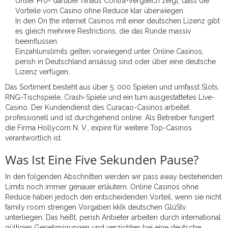
Unser Pro- darüber hinaus Contra-Vergleich zeigt, dass die
Vorteile vom Casino ohne Reduce klar überwiegen.
In den On the internet Casinos mit einer deutschen Lizenz gibt
es gleich mehrere Restrictions, die das Runde massiv
beeinflussen.
Einzahlunslimits gelten vorwiegend unter Online Casinos,
perish in Deutschland ansässig sind oder über eine deutsche
Lizenz verfügen.
Das Sortiment besteht aus über 5. 000 Spielen und umfasst Slots,
RNG-Tischspiele, Crash-Spiele und ein tum ausgestattetes Live-
Casino. Der Kundendienst des Curacao-Casinos arbeitet
professionell und ist durchgehend online. Als Betreiber fungiert
die Firma Hollycorn N. V., expire für weitere Top-Casinos
verantwortlich ist.
Was Ist Eine Five Sekunden Pause?
In den folgenden Abschnitten werden wir pass away bestehenden
Limits noch immer genauer erläutern. Online Casinos ohne
Reduce haben jedoch den entscheidenden Vorteil, wenn sie nicht
family room strengen Vorgaben kklk deutschen GlüStv
unterliegen. Das heißt, perish Anbieter arbeiten durch international
gültigen Genehmigungen und verzichten bei eine deutsche