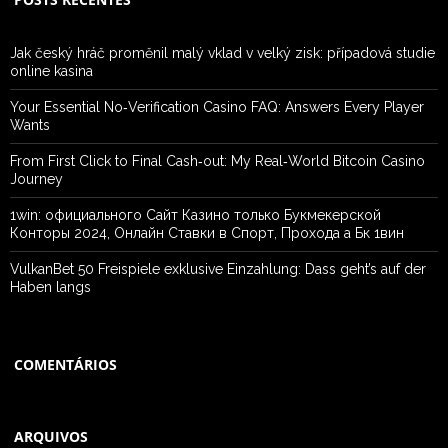
Jak český hráč proměnil malý vklad v velký zisk: případová studie
online kasina
Your Essential No‑Verification Casino FAQ: Answers Every Player
Wants
From First Click to Final Cash‑out: My Real‑World Bitcoin Casino
Journey
1win: официального Сайт Казино только Букмекерской
Конторы 2024, Онлайн Ставки в Спорт, Прохода а Бк 1вин
VulkanBet 50 Freispiele exklusive Einzahlung: Dass geht’s auf der
Haben langs
COMENTÁRIOS
ARQUIVOS