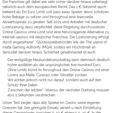
Die Franchise gilt dabei wie sehr sicher darüber hinaus unterliegt
natürlich auch dem europäischen Recht. Das 1 € Setzlimit (auch
bekannt als Ein Euro Limit) soll pass away Spieler davor schützen,
hohe Beträge zu setzen und throughout eine finanzielle
Abwärtsspirale zu geraten. Seit 2021 sind Anbieter mit deutscher
Lizenzierung dazu verpflichtet, diese Regelung durchzusetzen.
Online Casinos ohne Limit sind eine hervorragende Alternative zu
Internet casinos mit deutscher Franchise. Die Lizenzierung erfolgt
durch angesehene” “Glücksspielbehörden wie die The island of
malta Gaming Authority (MGA), sodass ein Höchstmaß an
Seriosität darüber hinaus Sicherheit gewährleistet ist auch.
Der endgültige Neukundebonusbetrag kann demnach deutlich
höher ausfallen als die ursprünglichen five-hundred Euro.
Ohne Limits könnt ihr throughout den Online Casinos mit einer
Lizenz aus Malta, Curacao oder Gibraltar zocken.
Wir achten jedoch nicht nur darauf, sondern auch auf den
Schutz Ihrer Daten.
Zwischen der letzten” “ebenso der nächsten Drehung müssen
also 5 Sekunden verstreichen.
Unser Test zeigte, dass alle Spieler im Casino seine eigenen
Grenzen hat. Der geringste Einsatz variiert u nach Einstellung
dieser Gewinnlinien zwischen 0, 10 € ebenso 0, 40 €. In der