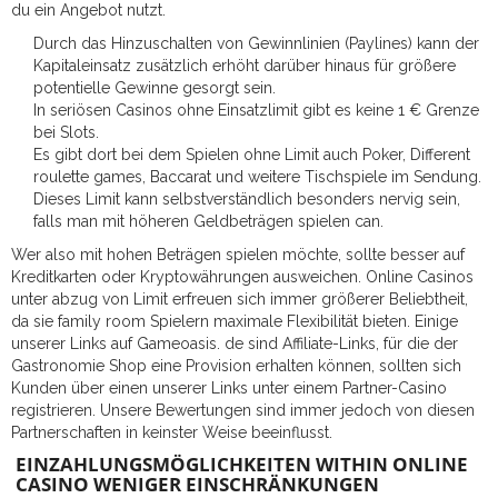
du ein Angebot nutzt.
Durch das Hinzuschalten von Gewinnlinien (Paylines) kann der
Kapitaleinsatz zusätzlich erhöht darüber hinaus für größere
potentielle Gewinne gesorgt sein.
In seriösen Casinos ohne Einsatzlimit gibt es keine 1 € Grenze
bei Slots.
Es gibt dort bei dem Spielen ohne Limit auch Poker, Different
roulette games, Baccarat und weitere Tischspiele im Sendung.
Dieses Limit kann selbstverständlich besonders nervig sein,
falls man mit höheren Geldbeträgen spielen can.
Wer also mit hohen Beträgen spielen möchte, sollte besser auf
Kreditkarten oder Kryptowährungen ausweichen. Online Casinos
unter abzug von Limit erfreuen sich immer größerer Beliebtheit,
da sie family room Spielern maximale Flexibilität bieten. Einige
unserer Links auf Gameoasis. de sind Affiliate-Links, für die der
Gastronomie Shop eine Provision erhalten können, sollten sich
Kunden über einen unserer Links unter einem Partner-Casino
registrieren. Unsere Bewertungen sind immer jedoch von diesen
Partnerschaften in keinster Weise beeinflusst.
EINZAHLUNGSMÖGLICHKEITEN WITHIN ONLINE
CASINO WENIGER EINSCHRÄNKUNGEN