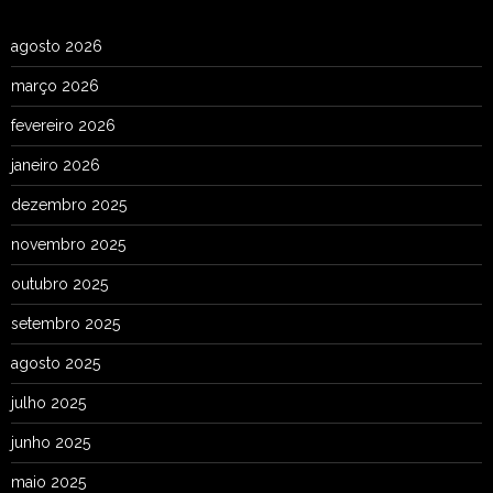
agosto 2026
março 2026
fevereiro 2026
janeiro 2026
dezembro 2025
novembro 2025
outubro 2025
setembro 2025
agosto 2025
julho 2025
junho 2025
maio 2025