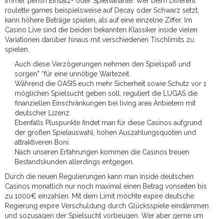
immer perish Einsatz- oder Spielvariante. Wer beim Different
roulette games beispielsweise auf Decay oder Schwarz setzt,
kann höhere Beträge spielen, als auf eine einzelne Ziffer. Im
Casino Live sind die beiden bekannten Klassiker inside vielen
Variationen darüber hinaus mit verschiedenen Tischlimits zu
spielen.
Auch diese Verzögerungen nehmen den Spielspaß und
sorgen” “für eine unnötige Wartezeit.
Während die OASIS euch mehr Sicherheit sowie Schutz vor 1
möglichen Spielsucht geben soll, reguliert die LUGAS die
finanziellen Einschränkungen bei living area Anbietern mit
deutscher Lizenz.
Ebenfalls Pluspunkte findet man für diese Casinos aufgrund
der großen Spielauswahl, hohen Auszahlungsquoten und
attraktiveren Boni.
Nach unseren Erfahrungen kommen die Casinos treuen
Bestandskunden allerdings entgegen.
Durch die neuen Regulierungen kann man inside deutschen
Casinos monatlich nur noch maximal einen Betrag vonseiten bis
zu 1000€ einzahlen. Mit dem Limit möchte expire deutsche
Regierung expire Verschuldung durch Glücksspiele eindämmen
und sozusagen der Spielsucht vorbeugen. Wer aber gerne um