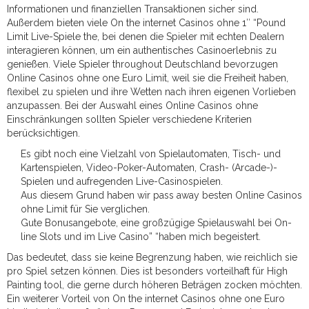
Informationen und finanziellen Transaktionen sicher sind.
Außerdem bieten viele On the internet Casinos ohne 1″ “Pound
Limit Live-Spiele the, bei denen die Spieler mit echten Dealern
interagieren können, um ein authentisches Casinoerlebnis zu
genießen. Viele Spieler throughout Deutschland bevorzugen
Online Casinos ohne one Euro Limit, weil sie die Freiheit haben,
flexibel zu spielen und ihre Wetten nach ihren eigenen Vorlieben
anzupassen. Bei der Auswahl eines Online Casinos ohne
Einschränkungen sollten Spieler verschiedene Kriterien
berücksichtigen.
Es gibt noch eine Vielzahl von Spielautomaten, Tisch- und
Kartenspielen, Video-Poker-Automaten, Crash- (Arcade-)-
Spielen und aufregenden Live-Casinospielen.
Aus diesem Grund haben wir pass away besten Online Casinos
ohne Limit für Sie verglichen.
Gute Bonusangebote, eine großzügige Spielauswahl bei On-
line Slots und im Live Casino” “haben mich begeistert.
Das bedeutet, dass sie keine Begrenzung haben, wie reichlich sie
pro Spiel setzen können. Dies ist besonders vorteilhaft für High
Painting tool, die gerne durch höheren Beträgen zocken möchten.
Ein weiterer Vorteil von On the internet Casinos ohne one Euro