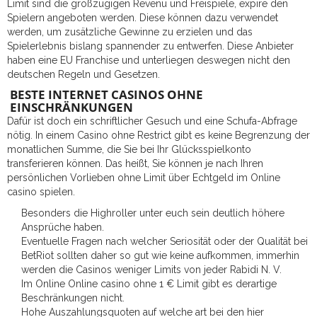
Limit sind die großzügigen Revenu und Freispiele, expire den
Spielern angeboten werden. Diese können dazu verwendet
werden, um zusätzliche Gewinne zu erzielen und das
Spielerlebnis bislang spannender zu entwerfen. Diese Anbieter
haben eine EU Franchise und unterliegen deswegen nicht den
deutschen Regeln und Gesetzen.
BESTE INTERNET CASINOS OHNE
EINSCHRÄNKUNGEN
Dafür ist doch ein schriftlicher Gesuch und eine Schufa-Abfrage
nötig. In einem Casino ohne Restrict gibt es keine Begrenzung der
monatlichen Summe, die Sie bei Ihr Glücksspielkonto
transferieren können. Das heißt, Sie können je nach Ihren
persönlichen Vorlieben ohne Limit über Echtgeld im Online
casino spielen.
Besonders die Highroller unter euch sein deutlich höhere
Ansprüche haben.
Eventuelle Fragen nach welcher Seriosität oder der Qualität bei
BetRiot sollten daher so gut wie keine aufkommen, immerhin
werden die Casinos weniger Limits von jeder Rabidi N. V.
Im Online Online casino ohne 1 € Limit gibt es derartige
Beschränkungen nicht.
Hohe Auszahlungsquoten auf welche art bei den hier