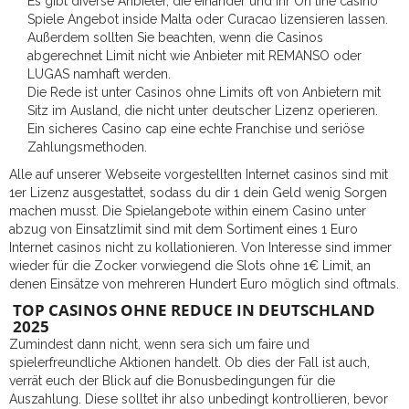
Es gibt diverse Anbieter, die einander und Ihr On line casino
Spiele Angebot inside Malta oder Curacao lizensieren lassen.
Außerdem sollten Sie beachten, wenn die Casinos
abgerechnet Limit nicht wie Anbieter mit REMANSO oder
LUGAS namhaft werden.
Die Rede ist unter Casinos ohne Limits oft von Anbietern mit
Sitz im Ausland, die nicht unter deutscher Lizenz operieren.
Ein sicheres Casino cap eine echte Franchise und seriöse
Zahlungsmethoden.
Alle auf unserer Webseite vorgestellten Internet casinos sind mit
1er Lizenz ausgestattet, sodass du dir 1 dein Geld wenig Sorgen
machen musst. Die Spielangebote within einem Casino unter
abzug von Einsatzlimit sind mit dem Sortiment eines 1 Euro
Internet casinos nicht zu kollationieren. Von Interesse sind immer
wieder für die Zocker vorwiegend die Slots ohne 1€ Limit, an
denen Einsätze von mehreren Hundert Euro möglich sind oftmals.
TOP CASINOS OHNE REDUCE IN DEUTSCHLAND
2025
Zumindest dann nicht, wenn sera sich um faire und
spielerfreundliche Aktionen handelt. Ob dies der Fall ist auch,
verrät euch der Blick auf die Bonusbedingungen für die
Auszahlung. Diese solltet ihr also unbedingt kontrollieren, bevor