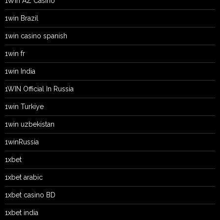
1Win AZ Casino
1win Brazil
1win casino spanish
1win fr
1win India
1WIN Official In Russia
1win Turkiye
1win uzbekistan
1winRussia
1xbet
1xbet arabic
1xbet casino BD
1xbet india