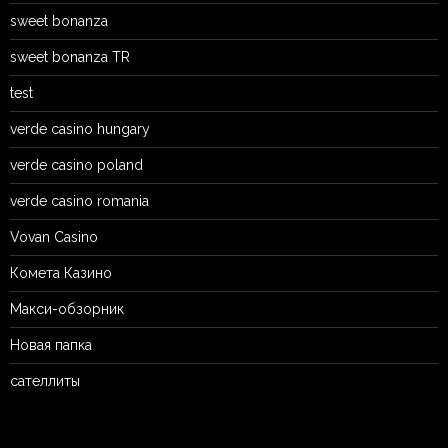
sweet bonanza
sweet bonanza TR
test
verde casino hungary
verde casino poland
verde casino romania
Vovan Casino
Комета Казино
Макси-обзорник
Новая папка
сателлиты