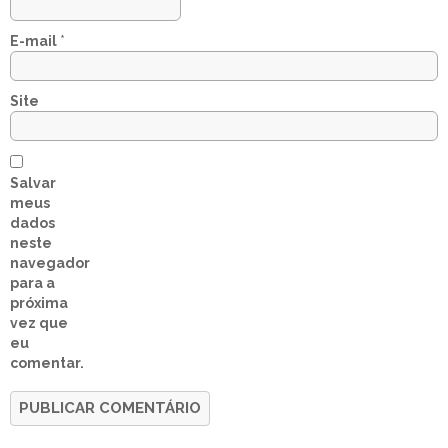
E-mail
*
Site
Salvar
meus
dados
neste
navegador
para a
próxima
vez que
eu
comentar.