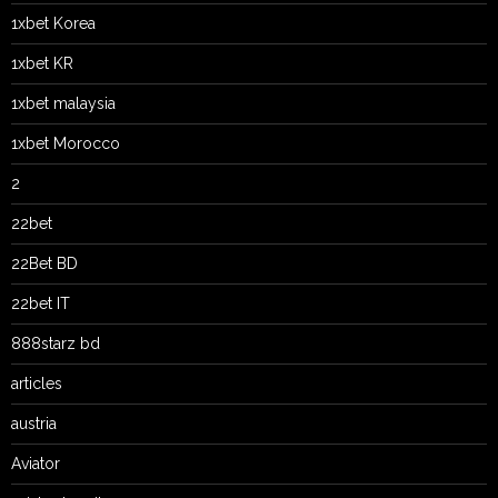
1xbet Korea
1xbet KR
1xbet malaysia
1xbet Morocco
2
22bet
22Bet BD
22bet IT
888starz bd
articles
austria
Aviator