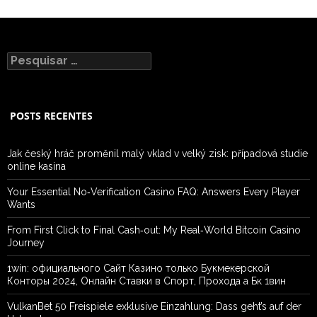
Pesquisar
por:
POSTS RECENTES
Jak český hráč proměnil malý vklad v velký zisk: případová studie
online kasina
Your Essential No‑Verification Casino FAQ: Answers Every Player
Wants
From First Click to Final Cash‑out: My Real‑World Bitcoin Casino
Journey
1win: официального Сайт Казино только Букмекерской
Конторы 2024, Онлайн Ставки в Спорт, Прохода а Бк 1вин
VulkanBet 50 Freispiele exklusive Einzahlung: Dass geht’s auf der