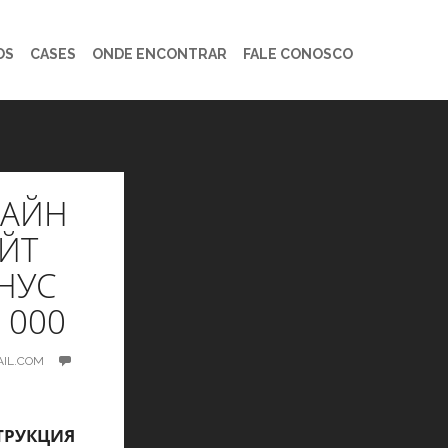
OS
CASES
ONDE ENCONTRAR
FALE CONOSCO
ЛАЙН
ЙТ
НУС
 000
IL.COM
ТРУКЦИЯ