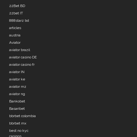
22Bet BD
22bet IT
888starz bd
articles
austria
Aviator
aviator brazil
aviator casino DE
aviator casino fr
aviator IN
aviator ke
aviator mz
aviator ng
Bankobet
Basaribet
bbrbet colombia
bbrbet mx
best no kyc
casinos