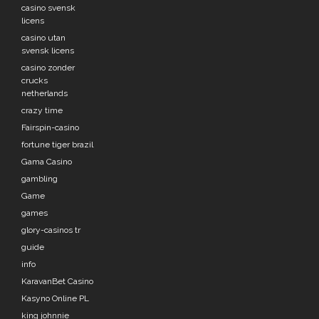
casino svensk
licens
casino utan
svensk licens
casino zonder
crucks
netherlands
crazy time
Fairspin-casino
fortune tiger brazil
Gama Casino
gambling
Game
games
glory-casinos tr
guide
info
KaravanBet Casino
Kasyno Online PL
king johnnie