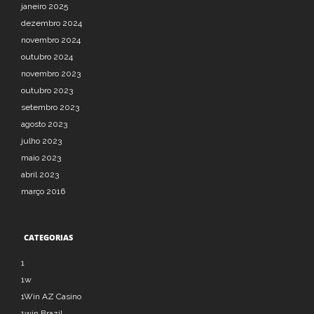
janeiro 2025
dezembro 2024
novembro 2024
outubro 2024
novembro 2023
outubro 2023
setembro 2023
agosto 2023
julho 2023
maio 2023
abril 2023
março 2016
CATEGORIAS
1
1w
1Win AZ Casino
1win Brazil