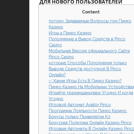
ДЛЯ НОВОГО ПОЛЬЗОВАТЕЛЕЙ
Content
потому Задаваемые Вопросы том Пинко
Казино
Игры а Пинко Казино
Пополнение а Вывод Средств в Pinco
Casino
Мобильная Версия официального Сайта
Pinco Casino
которые Способы Пополнения только
Вывода Средств доступной В Pinco
Онлайн?
✅ Какие Игры Есть В Пинко Казино?
Пинко Казино На Мобильных Устройствах
Играйте тюркеншанцпарк Угодно И когда
Угодно
Игровой Автомат Aviator Pinco
Программа Лояльности Пинко Казино:
Бонусы только Привилегии Kz
Бонусная Политика Онлайн Казино Pinco
Игровые Автоматы В Онлайн Казино Pinc