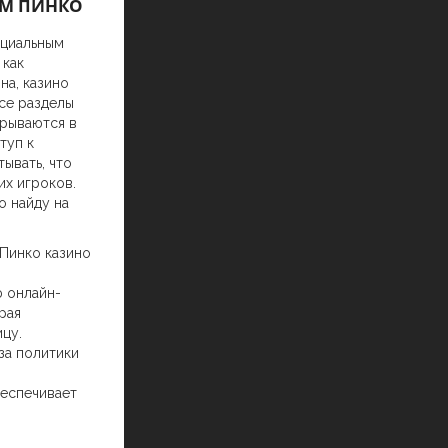
ОМ ПИНКО
ициальным
 как
на, казино
се разделы
крываются в
туп к
тывать, что
х игроков.
о найду на
 Пинко казино
 онлайн-
рая
цу.
-за политики
беспечивает