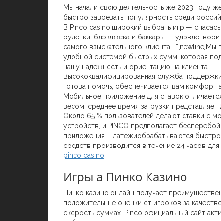
Мы начали свою деятельность же 2023 году ж
быстро завоевать популярность среди россий
В Pinco casino широкий выбрать игр — спасась
рулетки, блэкджека и баккары — удовлетвори
самого взыскательного клиента.” “[newline]Мы
удобной системой быстрых сумм, которая по
нашу надежность и ориентацию на клиента.
Высококвалифицированная служба поддержки
готова помочь, обеспечивается вам комфорт а
Мобильное приложение для ставок отличаетс
весом, среднее время загрузки представляет 2
Около 65 % пользователей делают ставки с м
устройств, и PINCO предполагает бесперебо
приложения. Платежиобрабатываются быстро,
средств производится в течение 24 часов для
pinco casino
.
Игры а Пинко Казино
Пинко казино онлайн получает преимуществе
положительные оценки от игроков за качество
скорость суммах. Pinco официальный сайт акт