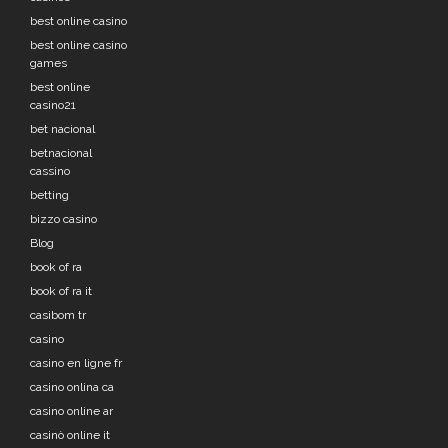
best online casino
best online casino
games
best online
casino21
bet nacional
betnacional
cassino
betting
bizzo casino
Blog
book of ra
book of ra it
casibom tr
casino
casino en ligne fr
casino onlina ca
casino online ar
casinò online it