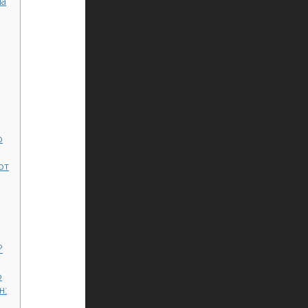
На
о
рт
?
о
н: