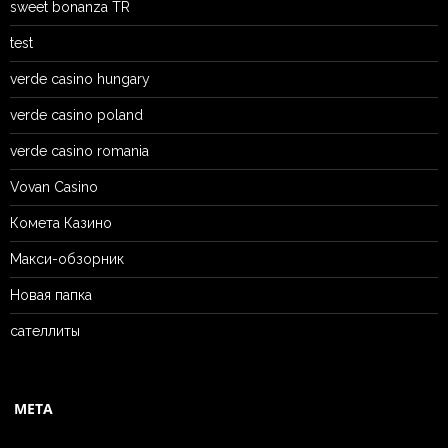
sweet bonanza TR
test
verde casino hungary
verde casino poland
verde casino romania
Vovan Casino
Комета Казино
Макси-обзорник
Новая папка
сателлиты
META