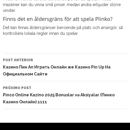
maskiner kan du vinna små priser, medan andra erbjuder större
vinster.
Finns det en åldersgräns för att spela Plinko?
Det kan finnas åldersgränser beroende på plats och arrangör, så
kontrollera lokala regler innan du spelar.
NAVEGAÇÃO
DO
POST ANTERIOR
POST
Казино Пин Ап Играть Онлайн же Казино Pin Up На
Официальном Сайте
PRÓXIMO POST
Pinco Online Kazino 2025 Bonuslar və Aksiyalar (Пинко
Казино Онлайн).1111