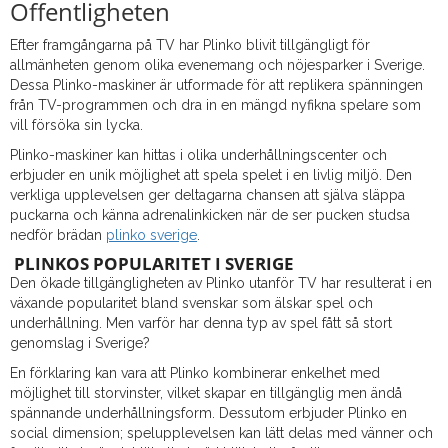
Offentligheten
Efter framgångarna på TV har Plinko blivit tillgängligt för
allmänheten genom olika evenemang och nöjesparker i Sverige.
Dessa Plinko-maskiner är utformade för att replikera spänningen
från TV-programmen och dra in en mängd nyfikna spelare som
vill försöka sin lycka.
Plinko-maskiner kan hittas i olika underhållningscenter och
erbjuder en unik möjlighet att spela spelet i en livlig miljö. Den
verkliga upplevelsen ger deltagarna chansen att själva släppa
puckarna och känna adrenalinkicken när de ser pucken studsa
nedför brädan
plinko sverige
.
PLINKOS POPULARITET I SVERIGE
Den ökade tillgängligheten av Plinko utanför TV har resulterat i en
växande popularitet bland svenskar som älskar spel och
underhållning. Men varför har denna typ av spel fått så stort
genomslag i Sverige?
En förklaring kan vara att Plinko kombinerar enkelhet med
möjlighet till storvinster, vilket skapar en tillgänglig men ändå
spännande underhållningsform. Dessutom erbjuder Plinko en
social dimension; spelupplevelsen kan lätt delas med vänner och