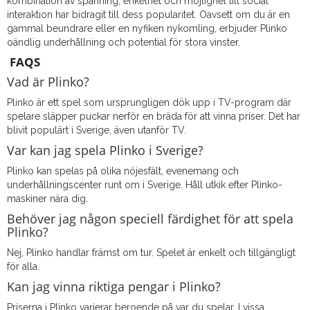
kombination av spänning, enkelhet och möjlighet till social
interaktion har bidragit till dess popularitet. Oavsett om du är en
gammal beundrare eller en nyfiken nykomling, erbjuder Plinko
oändlig underhållning och potential för stora vinster.
FAQS
Vad är Plinko?
Plinko är ett spel som ursprungligen dök upp i TV-program där
spelare släpper puckar nerför en bräda för att vinna priser. Det har
blivit populärt i Sverige, även utanför TV.
Var kan jag spela Plinko i Sverige?
Plinko kan spelas på olika nöjesfält, evenemang och
underhållningscenter runt om i Sverige. Håll utkik efter Plinko-
maskiner nära dig.
Behöver jag någon speciell färdighet för att spela
Plinko?
Nej, Plinko handlar främst om tur. Spelet är enkelt och tillgängligt
för alla.
Kan jag vinna riktiga pengar i Plinko?
Priserna i Plinko varierar beroende på var du spelar. I vissa