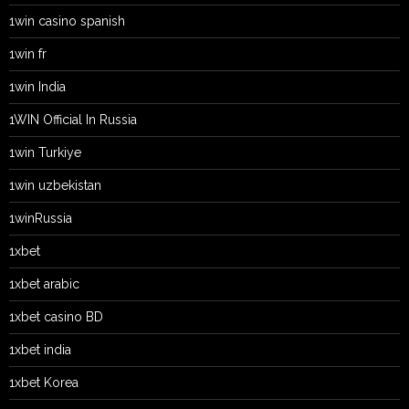
1win casino spanish
1win fr
1win India
1WIN Official In Russia
1win Turkiye
1win uzbekistan
1winRussia
1xbet
1xbet arabic
1xbet casino BD
1xbet india
1xbet Korea