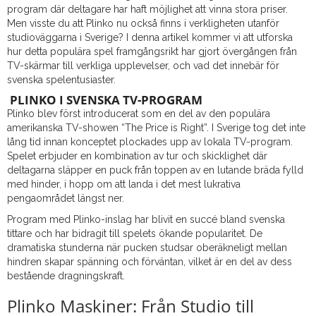
program där deltagare har haft möjlighet att vinna stora priser.
Men visste du att Plinko nu också finns i verkligheten utanför
studioväggarna i Sverige? I denna artikel kommer vi att utforska
hur detta populära spel framgångsrikt har gjort övergången från
TV-skärmar till verkliga upplevelser, och vad det innebär för
svenska spelentusiaster.
PLINKO I SVENSKA TV-PROGRAM
Plinko blev först introducerat som en del av den populära
amerikanska TV-showen “The Price is Right”. I Sverige tog det inte
lång tid innan konceptet plockades upp av lokala TV-program.
Spelet erbjuder en kombination av tur och skicklighet där
deltagarna släpper en puck från toppen av en lutande bräda fylld
med hinder, i hopp om att landa i det mest lukrativa
pengaområdet längst ner.
Program med Plinko-inslag har blivit en succé bland svenska
tittare och har bidragit till spelets ökande popularitet. De
dramatiska stunderna när pucken studsar oberäkneligt mellan
hindren skapar spänning och förväntan, vilket är en del av dess
bestående dragningskraft.
Plinko Maskiner: Från Studio till