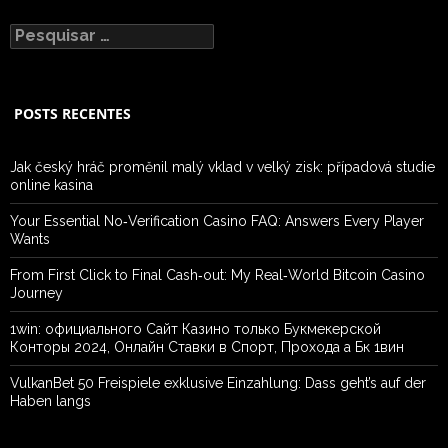
Pesquisar
por:
POSTS RECENTES
Jak český hráč proměnil malý vklad v velký zisk: případová studie
online kasina
Your Essential No‑Verification Casino FAQ: Answers Every Player
Wants
From First Click to Final Cash‑out: My Real‑World Bitcoin Casino
Journey
1win: официального Сайт Казино только Букмекерской
Конторы 2024, Онлайн Ставки в Спорт, Прохода а Бк 1вин
VulkanBet 50 Freispiele exklusive Einzahlung: Dass geht’s auf der
Haben langs