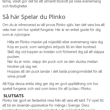
familj, vilket gör det till ett utmärkt tillskott på olika evenemang
och festligheter.
Så här Spelar du Plinko
Om du är intresserad av att prova Plinko själv, kan det vara bra att
veta mer om hur spelet fungerar. Här är en enkel guide för dig
som är nybörjare:
Hitta en Plinko-maskin på nöjesfält eller evenemang nära dig.
Köp en puck, som vanligtvis erbjuds till en liten kostnad.
Ställ dig vid toppen av brädan och förbered dig på att släppa
pucken.
När du är redo, släpp din puck och se den studsa mellan
hindren på väg ner.
Hoppas att din puck landar i det bästa poängområdet för att
vinna priset!
Att följa dessa enkla steg ger dig en god uppfattning om hur
spelet fungerar och vad som krävs för att lyckas i Plinko.
SLUTSATS
Plinko har gjort en fantastisk resa från att vara ett känt TV-spel till
att bli en levande upplevelse för många i Sverige. Dess