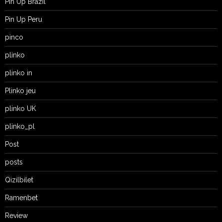
Pin Up Brazil
Pin Up Peru
pinco
plinko
plinko in
Plinko jeu
plinko UK
plinko_pl
Post
posts
Qizilbilet
Ramenbet
Review