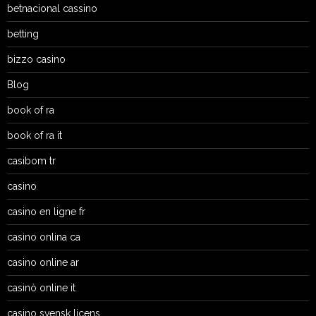
betnacional cassino
betting
bizzo casino
Blog
book of ra
book of ra it
casibom tr
casino
casino en ligne fr
casino onlina ca
casino online ar
casinò online it
casino svensk licens