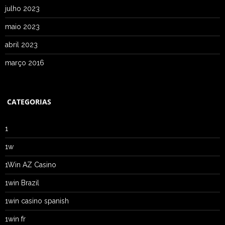
julho 2023
maio 2023
abril 2023
março 2016
CATEGORIAS
1
1w
1Win AZ Casino
1win Brazil
1win casino spanish
1win fr