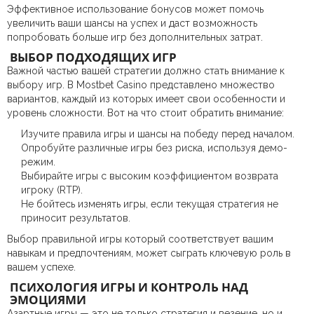
Эффективное использование бонусов может помочь
увеличить ваши шансы на успех и даст возможность
попробовать больше игр без дополнительных затрат.
ВЫБОР ПОДХОДЯЩИХ ИГР
Важной частью вашей стратегии должно стать внимание к
выбору игр. В Mostbet Casino представлено множество
вариантов, каждый из которых имеет свои особенности и
уровень сложности. Вот на что стоит обратить внимание:
Изучите правила игры и шансы на победу перед началом.
Опробуйте различные игры без риска, используя демо-
режим.
Выбирайте игры с высоким коэффициентом возврата
игроку (RTP).
Не бойтесь изменять игры, если текущая стратегия не
приносит результатов.
Выбор правильной игры который соответствует вашим
навыкам и предпочтениям, может сыграть ключевую роль в
вашем успехе.
ПСИХОЛОГИЯ ИГРЫ И КОНТРОЛЬ НАД
ЭМОЦИЯМИ
Азартные игры — это не только стратегия и везение, но и