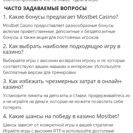
ЧАСТО ЗАДАВАЕМЫЕ ВОПРОСЫ
1. Какие бонусы предлагает Mostbet Casino?
Mostbet Casino предоставляет разнообразные бонусы,
включая приветственные, депозитные и бездепозитные
бонусы, а также акции для постоянных игроков.
2. Как выбрать наиболее подходящую игру в
казино?
Выбирайте игры с высоким возвратом игроку и те, которые
соответствуют вашим навыкам и интересам. Используйте
бесплатные версии для тренировки.
3. Как избежать чрезмерных затрат в онлайн-
казино?
Установите лимиты на депозиты и ставки, придерживайтесь их
и не играйте на деньги, которые не можете позволить себе
потерять.
4. Какие шансы на победу в казино Mostbet?
Шансы зависят от конкретной игры и вашей стратегии.
Играйте игры с высоким RTP и используйте доступные