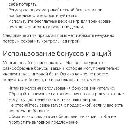
себе потерять.
Регулярно пересматривайте свой бюджет и при
необходимости корректируйте его.
Используйте бесплатные версии игр для тренировки,
прежде чем играть на реальные деньги.
Следование этим правилам поможет избежать ненужных
потерь и сохранить контроль над игрой.
Использование бонусов и акций
Многие онлайн-казино, включая Mostbet, предлагают
разнообразные бонусы и акции, которые могут значительно
увеличить ваш игровой банк. Однако важно не просто
получать эти бонусы, но и использовать их с умом:
Читайте условия использования бонусов внимательно.
Обращайте внимание на требования по отыгрышу, которые
могут существенно повлиять на ваш выигрыш.
Не стесняйтесь связываться с поддержкой, если у вас есть
вопросы по бонусам.
Обязательно следите за обновлениями акций, чтобы не
пропустить выгодное предложение.