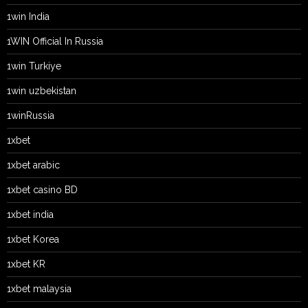
1win India
1WIN Official In Russia
1win Turkiye
1win uzbekistan
1winRussia
1xbet
1xbet arabic
1xbet casino BD
1xbet india
1xbet Korea
1xbet KR
1xbet malaysia