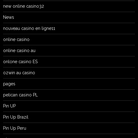
new online casino32
News
nouveau casino en ligne11
online casino
online casino au
onlone casino ES
ozwin au casino
pages
pelican casino PL
Pin UP
Pin Up Brazil
Pin Up Peru