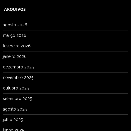
ARQUIVOS
agosto 2026
março 2026
fevereiro 2026
janeiro 2026
dezembro 2025
novembro 2025
outubro 2025
setembro 2025
agosto 2025
julho 2025
junho 2025