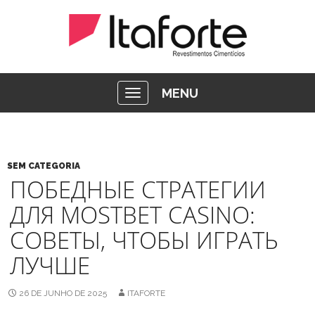
MENU
SEM CATEGORIA
ПОБЕДНЫЕ СТРАТЕГИИ
ДЛЯ MOSTBET CASINO:
СОВЕТЫ, ЧТОБЫ ИГРАТЬ
ЛУЧШЕ
26 DE JUNHO DE 2025
ITAFORTE