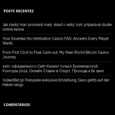
POSTS RECENTES
Jak český hráč proměnil malý vklad v velký zisk: případová studie
online kasina
Your Essential No‑Verification Casino FAQ: Answers Every Player
Wants
From First Click to Final Cash‑out: My Real‑World Bitcoin Casino
Journey
1win: официального Сайт Казино только Букмекерской
Конторы 2024, Онлайн Ставки в Спорт, Прохода а Бк 1вин
VulkanBet 50 Freispiele exklusive Einzahlung: Dass geht’s auf der
Haben langs
COMENTÁRIOS