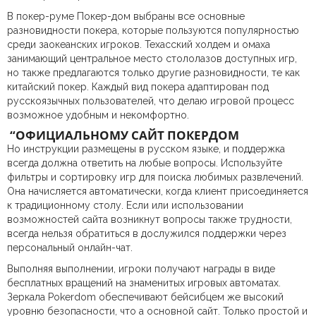
В покер-руме Покер-дом выбраны все основные
разновидности покера, которые пользуются популярностью
среди заокеанских игроков. Техасский холдем и омаха
занимающий центральное место стололазов доступных игр,
но также предлагаются только другие разновидности, те как
китайский покер. Каждый вид покера адаптирован под
русскоязычных пользователей, что делаю игровой процесс
возможное удобным и некомфортно.
“ОФИЦИАЛЬНОМУ САЙТ ПОКЕРДОМ
Но инструкции размещены в русском языке, и поддержка
всегда должна ответить на любые вопросы. Используйте
фильтры и сортировку игр для поиска любимых развлечений.
Она начисляется автоматически, когда клиент присоединяется
к традиционному столу. Если или использовании
возможностей сайта возникнут вопросы также трудности,
всегда нельзя обратиться в дослужился поддержки через
персональный онлайн-чат.
Выполняя выполнении, игроки получают награды в виде
бесплатных вращений на знаменитых игровых автоматах.
Зеркала Pokerdom обеспечивают бейсибцем же высокий
уровню безопасности, что а основной сайт. Только простой и