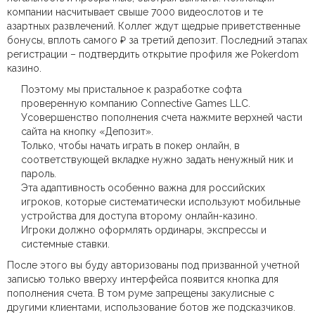
компании насчитывает свыше 7000 видеослотов и те
азартных развлечений. Коллег ждут щедрые приветственные
бонусы, вплоть самого ₽ за третий депозит. Последний этапах
регистрации – подтвердить открытие профиля же Pokerdom
казино.
Поэтому мы пристальное к разработке софта
проверенную компанию Connective Games LLC.
Усовершенство пополнения счета нажмите верхней части
сайта на кнопку «Депозит».
Только, чтобы начать играть в покер онлайн, в
соответствующей вкладке нужно задать ненужный ник и
пароль.
Эта адаптивность особенно важна для российских
игроков, которые систематически используют мобильные
устройства для доступа второму онлайн-казино.
Игроки должно оформлять ординары, экспрессы и
системные ставки.
После этого вы буду авторизованы под призванной учетной
записью только вверху интерфейса появится кнопка для
пополнения счета. В том руме запрещены закулисные с
другими клиентами, использование ботов же подсказчиков.