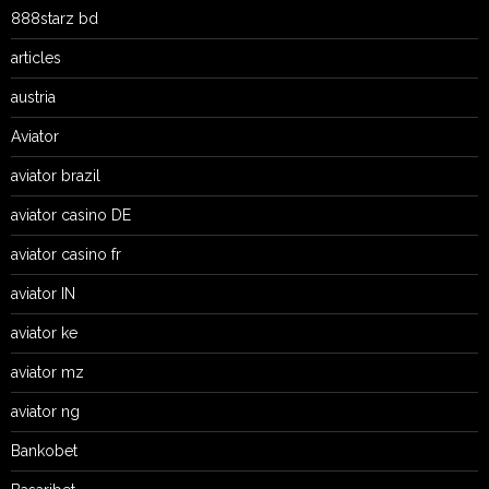
888starz bd
articles
austria
Aviator
aviator brazil
aviator casino DE
aviator casino fr
aviator IN
aviator ke
aviator mz
aviator ng
Bankobet