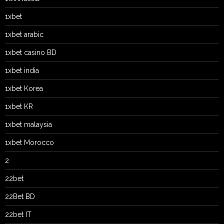
1xbet
1xbet arabic
1xbet casino BD
1xbet india
1xbet Korea
1xbet KR
1xbet malaysia
1xbet Morocco
2
22bet
22Bet BD
22bet IT