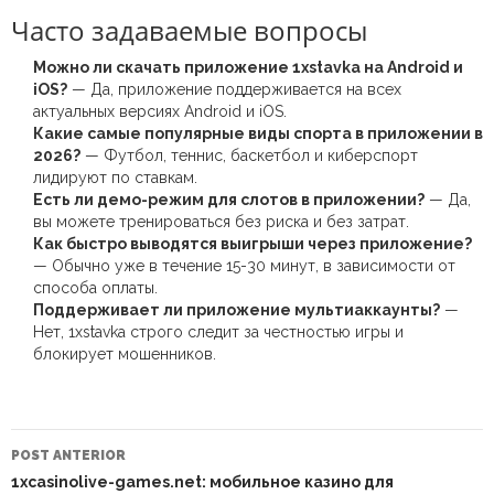
Часто задаваемые вопросы
Можно ли скачать приложение 1xstavka на Android и
iOS?
— Да, приложение поддерживается на всех
актуальных версиях Android и iOS.
Какие самые популярные виды спорта в приложении в
2026?
— Футбол, теннис, баскетбол и киберспорт
лидируют по ставкам.
Есть ли демо-режим для слотов в приложении?
— Да,
вы можете тренироваться без риска и без затрат.
Как быстро выводятся выигрыши через приложение?
— Обычно уже в течение 15-30 минут, в зависимости от
способа оплаты.
Поддерживает ли приложение мультиаккаунты?
—
Нет, 1xstavka строго следит за честностью игры и
блокирует мошенников.
NAVEGAÇÃO
DO
POST ANTERIOR
POST
1xcasinolive-games.net: мобильное казино для