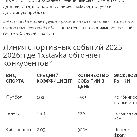
1.85 – 2.10. Профи заранее оценили шансы с точностью до
деталей, и те, кто поставил через 1xstavka, получили
достойную прибыль.
«Это как держать в руках руль матерого гонщика — скорость
и контроль без ошибок!»
— делится впечатлениями известный
беттор Алексей Павлыш.
Линия спортивных событий 2025-
2026: где 1xstavka обгоняет
конкурентов?
ВИД
СРЕДНИЙ
КОЛИЧЕСТВО
ЭКСКЛЮЗ
СПОРТА
КОЭФФИЦИЕНТ
СОБЫТИЙ В
РЫНКИ
ДЕНЬ
Футбол
1.92
450+
Комбинир
ставки и т
Теннис
1.88
220+
Точка на се
эйс
Киберспорт
2.05
300+
Победитель
фраги