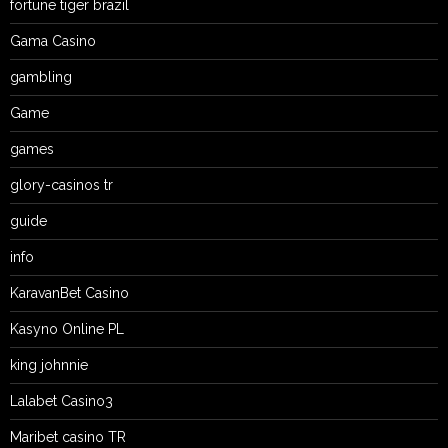
fortune tiger brazil
Gama Casino
gambling
Game
games
glory-casinos tr
guide
info
KaravanBet Casino
Kasyno Online PL
king johnnie
Lalabet Casino3
Maribet casino TR