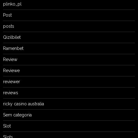
plinko_pl
Post
posts
Qizilbilet
Ramenbet
Review
Reviewe
reviewer
reviews
ricky casino australia
Sem categoria
Slot
Slots