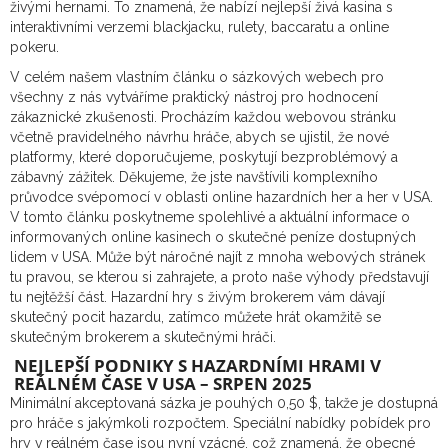
živými hernami. To znamená, že nabízí nejlepší živá kasina s
interaktivními verzemi blackjacku, rulety, baccaratu a online
pokeru.
V celém našem vlastním článku o sázkových webech pro
všechny z nás vytváříme praktický nástroj pro hodnocení
zákaznické zkušenosti.
Procházím každou webovou stránku
včetně pravidelného návrhu hráče, abych se ujistil, že nové
platformy, které doporučujeme, poskytují bezproblémový a
zábavný zážitek. Děkujeme, že jste navštívili komplexního
průvodce svépomocí v oblasti online hazardních her a her v USA.
V tomto článku poskytneme spolehlivé a aktuální informace o
informovaných online kasinech o skutečné peníze dostupných
lidem v USA. Může být náročné najít z mnoha webových stránek
tu pravou, se kterou si zahrajete, a proto naše výhody představují
tu nejtěžší část. Hazardní hry s živým brokerem vám dávají
skutečný pocit hazardu, zatímco můžete hrát okamžitě se
skutečným brokerem a skutečnými hráči.
NEJLEPŠÍ PODNIKY S HAZARDNÍMI HRAMI V
REÁLNÉM ČASE V USA – SRPEN 2025
Minimální akceptovaná sázka je pouhých 0,50 $, takže je dostupná
pro hráče s jakýmkoli rozpočtem. Speciální nabídky pobídek pro
hry v reálném čase jsou nyní vzácné, což znamená, že obecné