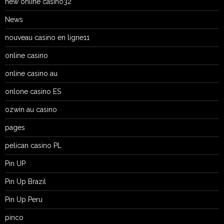
new online casino32
News
nouveau casino en ligne11
online casino
online casino au
onlone casino ES
ozwin au casino
pages
pelican casino PL
Pin UP
Pin Up Brazil
Pin Up Peru
pinco