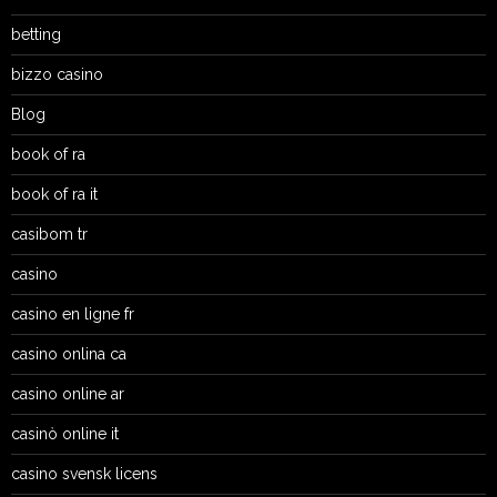
betting
bizzo casino
Blog
book of ra
book of ra it
casibom tr
casino
casino en ligne fr
casino onlina ca
casino online ar
casinò online it
casino svensk licens