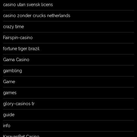
casino utan svensk licens
casino zonder crucks netherlands
crazy time
Fairspin-casino
fortune tiger brazil
Gama Casino
gambling
Game
games
glory-casinos tr
guide
info
KaravanBet Casino