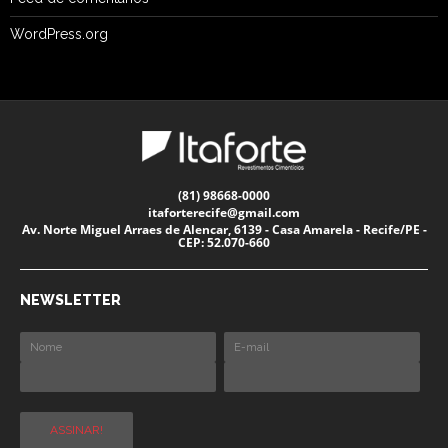
WordPress.org
(81) 98668-0000
itaforterecife@gmail.com
Av. Norte Miguel Arraes de Alencar, 6139 - Casa Amarela - Recife/PE -
CEP: 52.070-660
NEWSLETTER