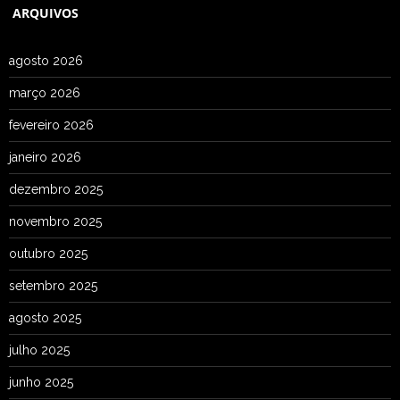
ARQUIVOS
agosto 2026
março 2026
fevereiro 2026
janeiro 2026
dezembro 2025
novembro 2025
outubro 2025
setembro 2025
agosto 2025
julho 2025
junho 2025