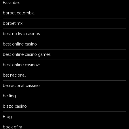
Basaribet
bbrbet colombia
bbrbet mx
best no kyc casinos
best online casino
best online casino games
best online casino21
bet nacional
betnacional cassino
betting
bizzo casino
Blog
book of ra