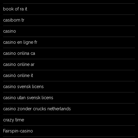
book of ra it
casibom tr
casino
casino en ligne fr
casino onlina ca
casino online ar
casinò online it
casino svensk licens
casino utan svensk licens
casino zonder crucks netherlands
crazy time
Fairspin-casino