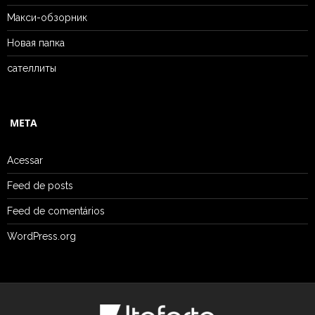
Макси-обзорник
Новая папка
сателлиты
META
Acessar
Feed de posts
Feed de comentários
WordPress.org