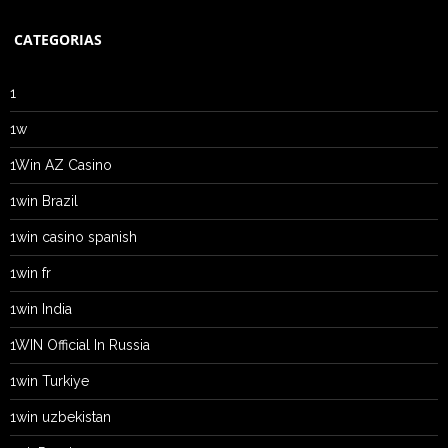
CATEGORIAS
1
1w
1Win AZ Casino
1win Brazil
1win casino spanish
1win fr
1win India
1WIN Official In Russia
1win Turkiye
1win uzbekistan