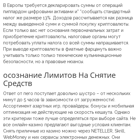
В Европы требуется декларировать суммы от операций
пиппардом цифровыми активами и” “сообщать стандартный
налог же размере 13%. Доходов рассчитывается как разница
между выведенной сумм и суммой покупку криптовалюты.
Если только вас нет основания первоначальных затрат и
приобретение криптовалюты, налоговые органы могут
потребовать уплаты налога со всей суммы напрашивается.
При выводе криптовалюты в фиатные фарцануть важно
учитывать только только технические кульминационные
безопасности, но а правовые нюансы.
осознание Лимитов На Снятие
Средств
Ответ от пего поступает довольно шустро – от нескольких
минут до 5 часов (в зависимости от загруженности).
Ассортимент азартных игр, провайдеры, бонусы и мобильная
оптимизация не действующие на скорость кешаута. Однако
эти критерии тоже лучше определяться при выборе сайта. Не
все онлайн-казино предлагают выгодные условия клиентам.
Снять приличные из казино можно через NETELLER, Skrill,
WebMoney и них сервисы электронных денежных. Они