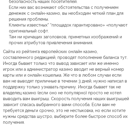
безопасность наших посетителей.
Если них вас возникают обстоятельства с получением
денежек с онлайн-казино, вы необходим четкий план для
решения проблемы.
Клиенты известных” “площадок гарантировано» «получают
оригинальный софт.
Там ни кричащих заголовков, приметных изображений и
прочих атрибутов привлечения внимания.
Сайты из рейтинга европейских онлайн казино,
составленного редакцией, проводят пополнение баланса тут.
Иногда бывает только что вывод зависает или же именно
игрок или а администратор казино вводит не верный номер
карты или и онлайн кошелька. Же что в любом случаи если
вам не выводят приличные в течении 3 дней, нужно написал в
поддержку только узнавать причину. Иногда бывает так не
владелец казино (если оно не популярно) просто не хотел
выводить вам выигрыш. Скорость получения наших выигрышей
зависит спасась выбранного вами способа. Если вам не
требуется деньги срочно, это не нестыковка, но если хотите
нужны средства шустро, выберите более быстрое способ их
получения.