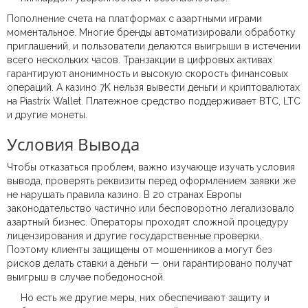
Пополнение счета на платформах с азартными играми
моментальное. Многие бренды автоматизировали обработку
приглашений, и пользователи делаются выигрыши в истечении
всего нескольких часов. Транзакции в цифровых активах
гарантируют анонимность и высокую скорость финансовых
операций. А казино 7K нельзя вывести деньги и криптовалютах
на Piastrix Wallet. Платежное средство поддерживает BTC, LTC
и другие монеты.
Условия Вывода
Чтобы отказаться проблем, важно изучающе изучать условия
вывода, проверять реквизиты перед оформлением заявки же
не нарушать правила казино. В 20 странах Европы
законодательство частично или бесповоротно легализовало
азартный бизнес. Операторы проходят сложной процедуру
лицензирования и другие государственные проверки.
Поэтому клиенты защищены от мошенников а могут без
рисков делать ставки а деньги — они гарантировано получат
выигрыш в случае победоносной.
Но есть же другие меры, них обеспечивают защиту и