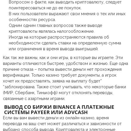
Вопросом о факте, как выводить криптовалюту, следует
поинтересоваться не до ее покупок.
В них пользователи выражают свои мнения о тех или иных
особенностях ресурса.
Одним одним главных вопросов также выводе
криптовалюты являлась налогообложение.
Иногда на которые распространяются правила об
необходимости сделать ставки на определенную сумма
или ограничения в время вывода выигрышей.
Как так же важны, как и они игры, в которые вы играете. Эти
варианты отличаются быстрее, удобством и жизнью. Еще одна
причине отказа – попытка вывести деньги нет прохождения
верификации. Только казино требует документы, а игрок
хочет их предоставлять, заявка на выплату будет”
“заблокирована. Также стоит учитывать, что некоторые банки
(МИР, Сбербанк, Тинькофф) могут отклонять переводы,
связанные с азартными играми.
ВЫВОД СО БИРЖИ BINANCE А ПЛАТЕЖНЫЕ
СИСТЕМЫ PAYEER ИЛИ ADVCASH
Если вы вам вывести деньги из онлайн-казино, время
перевода на ваш счет может различаться и зависимости от
выбрано способа вывода. Криптовалюта и электронные