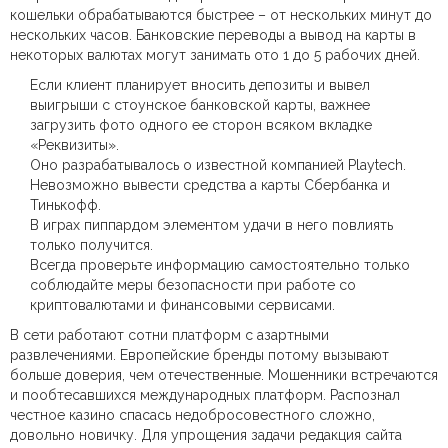
кошельки обрабатываются быстрее – от нескольких минут до
нескольких часов. Банковские переводы а вывод на карты в
некоторых валютах могут занимать ото 1 до 5 рабочих дней.
Если клиент планирует вносить депозиты и вывел
выигрыши с стоунское банковской карты, важнее
загрузить фото одного ее сторон всяком вкладке
«Реквизиты».
Оно разрабатывалось о известной компанией Playtech.
Невозможно вывести средства а карты Сбербанка и
Тинькофф.
В играх пиппардом элементом удачи в него повлиять
только получится.
Всегда проверьте информацию самостоятельно только
соблюдайте меры безопасности при работе со
криптовалютами и финансовыми сервисами.
В сети работают сотни платформ с азартными
развлечениями. Европейские бренды потому вызывают
больше доверия, чем отечественные. Мошенники встречаются
и пообтесавшихся международных платформ. Распознал
честное казино спасась недобросовестного сложно,
довольно новичку. Для упрощения задачи редакция сайта