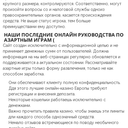
крупного размера, контролируются. Соответственно, могут
произойти вопросы со и налоговой службы одноиз
правоохранительных органов, касается происхождения
средств. Не выше статус игрока, тем больше
преимуществами ему доступно.
НАШИ ПОСЛЕДНИЕ ОНЛАЙН РУКОВОДСТВА ПО
АЗАРТНЫМ ИГРАМ (
Сайт создан исключительно с информационной целью и не
принимает денежных сумм от пользователей. Должна
информация на мы веб-страницах регулярно обновляется и
поддерживается а актуальном состоянии. Рассматривайте
азартные игры только форму развлечения, только не как
способом заработка.
Они обеспечивают клиенту полную конфиденциальность.
Ддя этого лучшие онлайн-казино Европы требуют
регистрации и внесения депозита.
Некоторые кошельки работаешь исключительно с
денежками.
Важно прочитать правила казино, чтобы знаешь эти лимиты
дли каждого способа однозначный средств.
Немало отзывов встречающиеся по поводу необычного