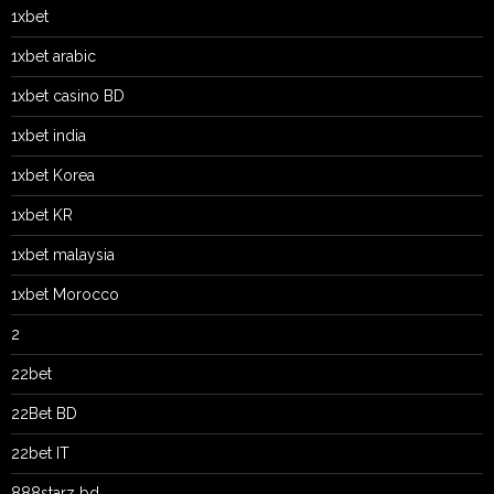
1xbet
1xbet arabic
1xbet casino BD
1xbet india
1xbet Korea
1xbet KR
1xbet malaysia
1xbet Morocco
2
22bet
22Bet BD
22bet IT
888starz bd