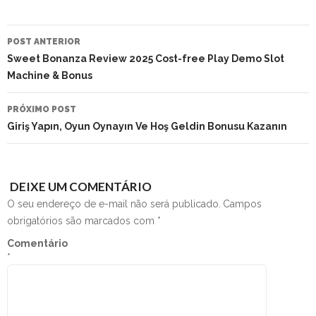
NAVEGAÇÃO
DO
POST ANTERIOR
POST
Sweet Bonanza Review 2025 Cost-free Play Demo Slot
Machine & Bonus
PRÓXIMO POST
Giriş Yapın, Oyun Oynayın Ve Hoş Geldin Bonusu Kazanın
DEIXE UM COMENTÁRIO
O seu endereço de e-mail não será publicado.
Campos
obrigatórios são marcados com
*
Comentário
*