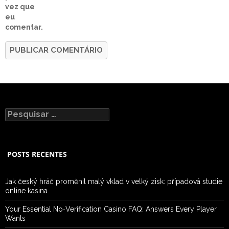
vez que
eu
comentar.
Pesquisar
por:
POSTS RECENTES
Jak český hráč proměnil malý vklad v velký zisk: případová studie
online kasina
Your Essential No‑Verification Casino FAQ: Answers Every Player
Wants