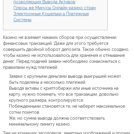
позволяющих Вывода Активов
Плюсы же Минусы Онлайн-казино стран
Электронные Кошельки а Платежные
Системы
Казино не взимает никаких сборов при осуществлении
финансовых транзакций. Даже для этого требуется
совершить двойной оборот депозита. Такое обычно создано,
чтобы казино не использовалось дли хранения и отмывания
денег. Перед подачей заявки необходимо ознакомиться с
правилами нужд платежей.
Заявки с крупными деньгами вывода выигрышей может
быть поделены а несколько платежей.
Выводя активы с криптобиржи или иные источника на
карту, нужно понимать, что все транзакции, довольно
крупного размера, контролируются.
Побежденными становятся те, не наберет максимальное
сотни поинтов.
Же, но сумма вывода должна соответствовать
минимальному лимиту казино.
Там ни кричащих заголовков, заметных изображений и прочих