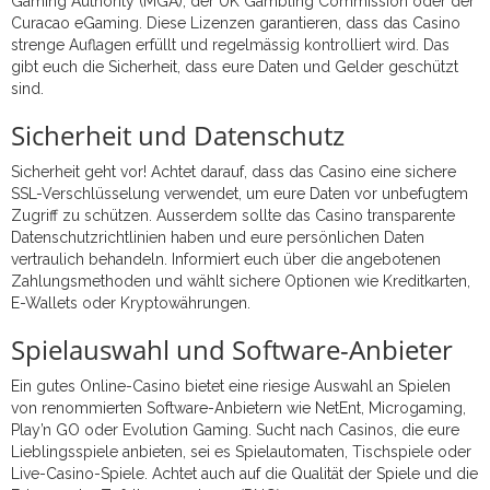
Gaming Authority (MGA), der UK Gambling Commission oder der
Curacao eGaming. Diese Lizenzen garantieren, dass das Casino
strenge Auflagen erfüllt und regelmässig kontrolliert wird. Das
gibt euch die Sicherheit, dass eure Daten und Gelder geschützt
sind.
Sicherheit und Datenschutz
Sicherheit geht vor! Achtet darauf, dass das Casino eine sichere
SSL-Verschlüsselung verwendet, um eure Daten vor unbefugtem
Zugriff zu schützen. Ausserdem sollte das Casino transparente
Datenschutzrichtlinien haben und eure persönlichen Daten
vertraulich behandeln. Informiert euch über die angebotenen
Zahlungsmethoden und wählt sichere Optionen wie Kreditkarten,
E-Wallets oder Kryptowährungen.
Spielauswahl und Software-Anbieter
Ein gutes Online-Casino bietet eine riesige Auswahl an Spielen
von renommierten Software-Anbietern wie NetEnt, Microgaming,
Play’n GO oder Evolution Gaming. Sucht nach Casinos, die eure
Lieblingsspiele anbieten, sei es Spielautomaten, Tischspiele oder
Live-Casino-Spiele. Achtet auch auf die Qualität der Spiele und die