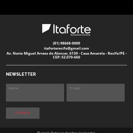
(81) 98668-0000
itaforterecife@gmail.com
Av. Norte Miguel Arraes de Alencar, 6139 - Casa Amarela - Recife/PE -
CEP: 52.070-660
NEWSLETTER
© 2020 Todos os direitos reservados.