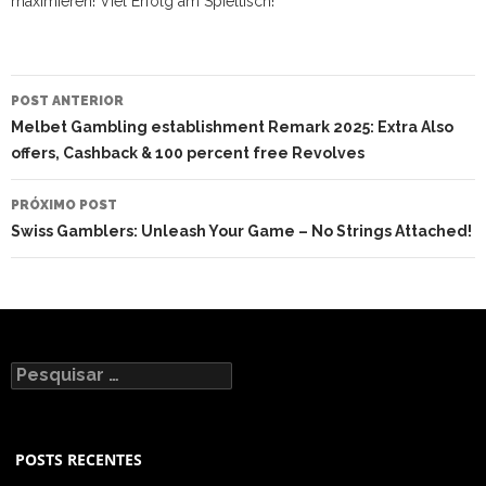
maximieren! Viel Erfolg am Spieltisch!
NAVEGAÇÃO
DO
POST ANTERIOR
POST
Melbet Gambling establishment Remark 2025: Extra Also
offers, Cashback & 100 percent free Revolves
PRÓXIMO POST
Swiss Gamblers: Unleash Your Game – No Strings Attached!
Pesquisar
por:
POSTS RECENTES