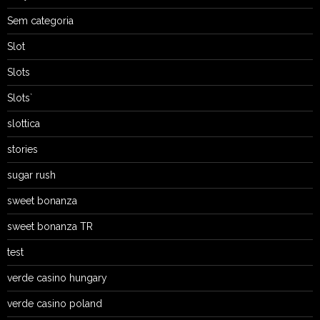
Sem categoria
Slot
Slots
Slots`
slottica
stories
sugar rush
sweet bonanza
sweet bonanza TR
test
verde casino hungary
verde casino poland