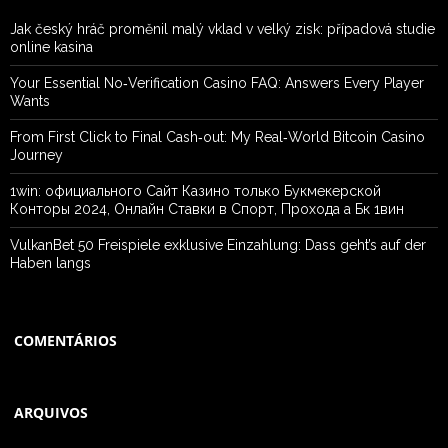
Jak český hráč proměnil malý vklad v velký zisk: případová studie
online kasina
Your Essential No‑Verification Casino FAQ: Answers Every Player
Wants
From First Click to Final Cash‑out: My Real‑World Bitcoin Casino
Journey
1win: официального Сайт Казино только Букмекерской
Конторы 2024, Онлайн Ставки в Спорт, Прохода а Бк 1вин
VulkanBet 50 Freispiele exklusive Einzahlung: Dass geht’s auf der
Haben langs
COMENTÁRIOS
ARQUIVOS