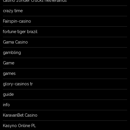
casino zonder crucks netherlands
crazy time
Fairspin-casino
fortune tiger brazil
Gama Casino
gambling
Game
games
glory-casinos tr
guide
info
KaravanBet Casino
Kasyno Online PL