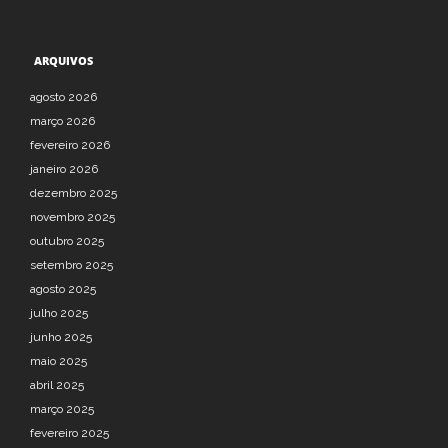
ARQUIVOS
agosto 2026
março 2026
fevereiro 2026
janeiro 2026
dezembro 2025
novembro 2025
outubro 2025
setembro 2025
agosto 2025
julho 2025
junho 2025
maio 2025
abril 2025
março 2025
fevereiro 2025