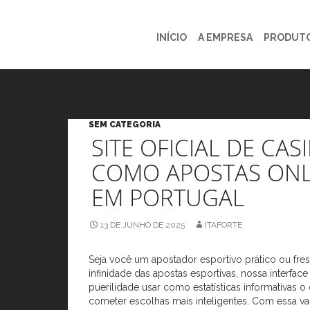
INÍCIO
A EMPRESA
PRODUT
SEM CATEGORIA
SITE OFICIAL DE CAS
COMO APOSTAS ONL
EM PORTUGAL
13 DE JUNHO DE 2025
ITAFORTE
Seja você um apostador esportivo prático ou fres
infinidade das apostas esportivas, nossa interfa
puerilidade usar como estatísticas informativas o
cometer escolhas mais inteligentes. Com essa va