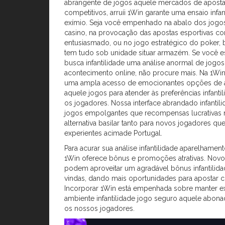
abrangente de jogos aquele mercados de apost
competitivos, arruíi 1Win garante uma ensaio infan
exímio. Seja você empenhado na abalo dos jogos 
casino, na provocação das apostas esportivas c
entusiasmado, ou no jogo estratégico do poker, 
tem tudo sob unidade situar armazém. Se você e
busca infantilidade uma análise anormal de jogos
acontecimento online, não procure mais. Na 1Wi
uma ampla acesso de emocionantes opções de 
aquele jogos para atender às preferências infanti
os jogadores. Nossa interface abrandado infantili
jogos empolgantes que recompensas lucrativas 
alternativa basilar tanto para novos jogadores qu
experientes acimade Portugal.
Para acurar sua análise infantilidade aparelhament
1Win oferece bônus e promoções atrativas. Nov
podem aproveitar um agradável bônus infantilid
vindas, dando mais oportunidades para apostar 
Incorporar 1Win está empenhada sobre manter 
ambiente infantilidade jogo seguro aquele abona
os nossos jogadores.