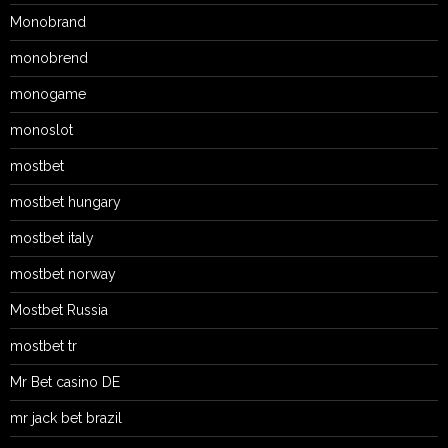
Monobrand
monobrend
monogame
monoslot
mostbet
mostbet hungary
mostbet italy
mostbet norway
Mostbet Russia
mostbet tr
Mr Bet casino DE
mr jack bet brazil