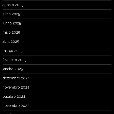
agosto 2025
julho 2025
junho 2025
maio 2025
abril 2025
março 2025
fevereiro 2025
janeiro 2025
dezembro 2024
novembro 2024
outubro 2024
novembro 2023