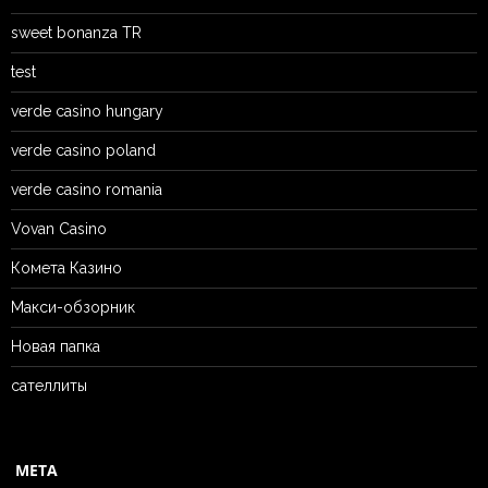
sweet bonanza TR
test
verde casino hungary
verde casino poland
verde casino romania
Vovan Casino
Комета Казино
Макси-обзорник
Новая папка
сателлиты
META