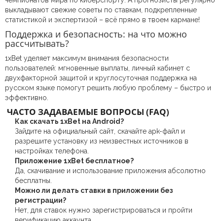
чемпионатов мира по киберспорту. А прогнозисты регулярно
выкладывают свежие советы по ставкам, подкрепленные
статистикой и экспертизой – всё прямо в твоем кармане!
Поддержка и безопасность: на что можно
рассчитывать?
1xBet уделяет максимум внимания безопасности
пользователей: мгновенные выплаты, личный кабинет с
двухфакторной защитой и круглосуточная поддержка на
русском языке помогут решить любую проблему – быстро и
эффективно.
ЧАСТО ЗАДАВАЕМЫЕ ВОПРОСЫ (FAQ)
Как скачать 1xBet на Android?
Зайдите на официальный сайт, скачайте apk-файл и
разрешите установку из неизвестных источников в
настройках телефона.
Приложение 1xBet бесплатное?
Да, скачивание и использование приложения абсолютно
бесплатны.
Можно ли делать ставки в приложении без
регистрации?
Нет, для ставок нужно зарегистрироваться и пройти
верификацию аккаунта.