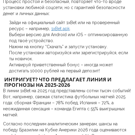
Процесс простой и безопасный, повторяет что-то вроде
установки любимой соцсети, но с гарантией безопасности
денег и личных данных:
Зайди на официальный сайт 1xBet или на проверенный
ресурс – например,
1xBet apk
.
Выбери версию для Android или iOS – оптимизированную
под твоё устройство.
Нажми на кнопку “Скачать” и запусти установку.
После установки авторизуйся или зарегистрируйся, если
ты новичок.
Активируй приветственный бонус – иногда может
достигать 10000 рублей на первый депозит!
ИНТРИГУЕТ? ЧТО ПРЕДЛАГАЕТ ЛИНИЯ И
ПРОГНОЗЫ НА 2025-2026
В линии 1xBet на 2025 год представлены сотни тысяч событий!
Вот, например, свежая статистика футбольных матчей 2025
года: сборная Франции – 78% побед, Испания – 72%, а
неожиданная сенсация – команда Египта с 55% выигрышных
матчей.
Согласно последним аналитическим замерам, шансы на
победу Бразилии на Кубке Америки 2026 года оцениваются