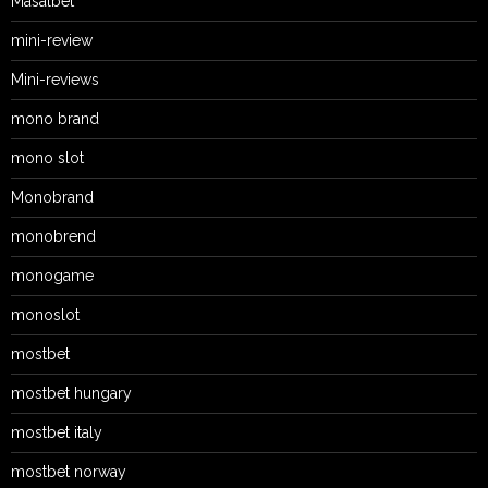
Masalbet
mini-review
Mini-reviews
mono brand
mono slot
Monobrand
monobrend
monogame
monoslot
mostbet
mostbet hungary
mostbet italy
mostbet norway