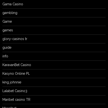
Gama Casino
gambling
Game
games
glory-casinos tr
guide
info
KaravanBet Casino
Kasyno Online PL
king johnnie
Lalabet Casino3
Maribet casino TR