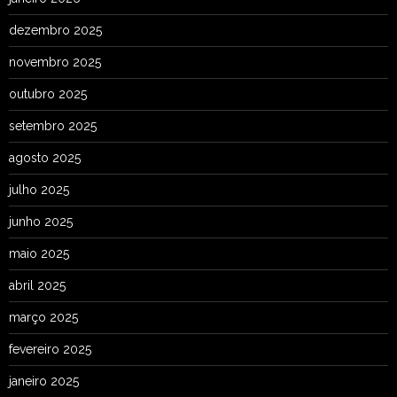
dezembro 2025
novembro 2025
outubro 2025
setembro 2025
agosto 2025
julho 2025
junho 2025
maio 2025
abril 2025
março 2025
fevereiro 2025
janeiro 2025