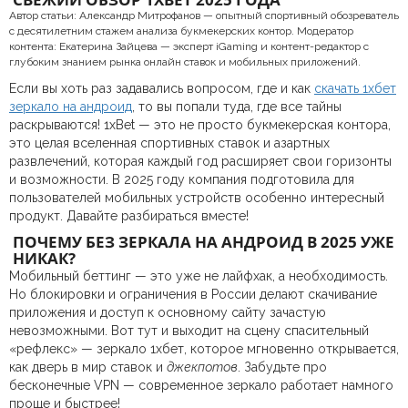
Автор статьи: Александр Митрофанов — опытный спортивный обозреватель
с десятилетним стажем анализа букмекерских контор. Модератор
контента: Екатерина Зайцева — эксперт iGaming и контент-редактор с
глубоким знанием рынка онлайн ставок и мобильных приложений.
Если вы хоть раз задавались вопросом, где и как
скачать 1хбет
зеркало на андроид
, то вы попали туда, где все тайны
раскрываются! 1xBet — это не просто букмекерская контора,
это целая вселенная спортивных ставок и азартных
развлечений, которая каждый год расширяет свои горизонты
и возможности. В 2025 году компания подготовила для
пользователей мобильных устройств особенно интересный
продукт. Давайте разбираться вместе!
ПОЧЕМУ БЕЗ ЗЕРКАЛА НА АНДРОИД В 2025 УЖЕ
НИКАК?
Мобильный беттинг — это уже не лайфхак, а необходимость.
Но блокировки и ограничения в России делают скачивание
приложения и доступ к основному сайту зачастую
невозможными. Вот тут и выходит на сцену спасительный
«рефлекс» — зеркало 1хбет, которое мгновенно открывается,
как дверь в мир ставок и
джекпотов
. Забудьте про
бесконечные VPN — современное зеркало работает намного
проще и быстрее!