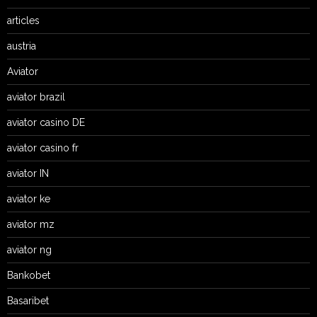
articles
austria
Aviator
aviator brazil
aviator casino DE
aviator casino fr
aviator IN
aviator ke
aviator mz
aviator ng
Bankobet
Basaribet