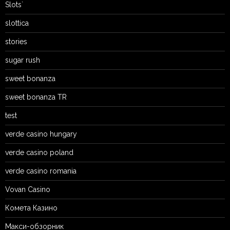
Slots`
slottica
stories
sugar rush
sweet bonanza
sweet bonanza TR
test
verde casino hungary
verde casino poland
verde casino romania
Vovan Casino
Комета Казино
Макси-обзорник