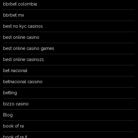
bbrbet colombia
bbrbet mx
best no kyc casinos
best online casino
best online casino games
best online casino21
bet nacional
betnacional cassino
betting
bizzo casino
Blog
book of ra
book of ra it