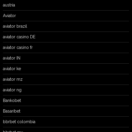
austria
Aviator
aviator brazil
aviator casino DE
aviator casino fr
aviator IN
aviator ke
aviator mz
aviator ng
Bankobet
Basaribet
bbrbet colombia