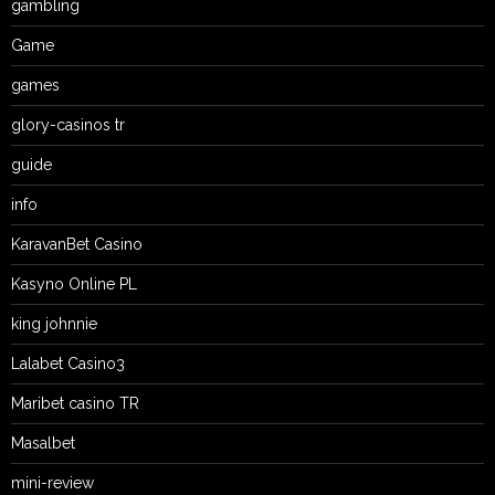
gambling
Game
games
glory-casinos tr
guide
info
KaravanBet Casino
Kasyno Online PL
king johnnie
Lalabet Casino3
Maribet casino TR
Masalbet
mini-review