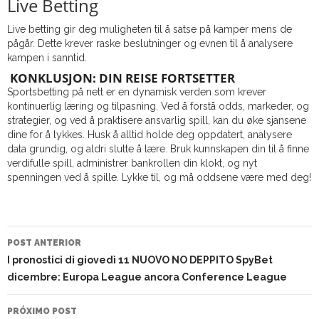
Live Betting
Live betting gir deg muligheten til å satse på kamper mens de
pågår. Dette krever raske beslutninger og evnen til å analysere
kampen i sanntid.
KONKLUSJON: DIN REISE FORTSETTER
Sportsbetting på nett er en dynamisk verden som krever
kontinuerlig læring og tilpasning. Ved å forstå odds, markeder, og
strategier, og ved å praktisere ansvarlig spill, kan du øke sjansene
dine for å lykkes. Husk å alltid holde deg oppdatert, analysere
data grundig, og aldri slutte å lære. Bruk kunnskapen din til å finne
verdifulle spill, administrer bankrollen din klokt, og nyt
spenningen ved å spille. Lykke til, og må oddsene være med deg!
NAVEGAÇÃO
DO
POST ANTERIOR
POST
I pronostici di giovedì 11 NUOVO NO DEPPITO SpyBet
dicembre: Europa League ancora Conference League
PRÓXIMO POST