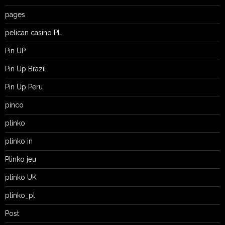
pages
pelican casino PL
Pin UP
Pin Up Brazil
Pin Up Peru
pinco
plinko
plinko in
Plinko jeu
plinko UK
plinko_pl
Post