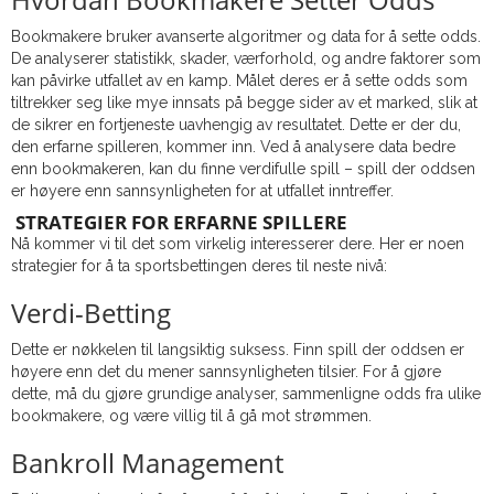
Bookmakere bruker avanserte algoritmer og data for å sette odds.
De analyserer statistikk, skader, værforhold, og andre faktorer som
kan påvirke utfallet av en kamp. Målet deres er å sette odds som
tiltrekker seg like mye innsats på begge sider av et marked, slik at
de sikrer en fortjeneste uavhengig av resultatet. Dette er der du,
den erfarne spilleren, kommer inn. Ved å analysere data bedre
enn bookmakeren, kan du finne verdifulle spill – spill der oddsen
er høyere enn sannsynligheten for at utfallet inntreffer.
STRATEGIER FOR ERFARNE SPILLERE
Nå kommer vi til det som virkelig interesserer dere. Her er noen
strategier for å ta sportsbettingen deres til neste nivå:
Verdi-Betting
Dette er nøkkelen til langsiktig suksess. Finn spill der oddsen er
høyere enn det du mener sannsynligheten tilsier. For å gjøre
dette, må du gjøre grundige analyser, sammenligne odds fra ulike
bookmakere, og være villig til å gå mot strømmen.
Bankroll Management