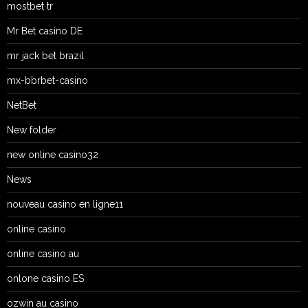
mostbet tr
Mr Bet casino DE
mr jack bet brazil
mx-bbrbet-casino
NetBet
New folder
new online casino32
News
nouveau casino en ligne11
online casino
online casino au
onlone casino ES
ozwin au casino