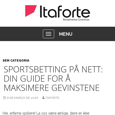
MENU
SEM CATEGORIA
SPORTSBETTING PÅ NETT:
DIN GUIDE FOR Å
MAKSIMERE GEVINSTENE
6 DE MARÇO DE 2026
ITAFORTE
Hei, erfarne spillere! La oss være ærlige, dere er ikke