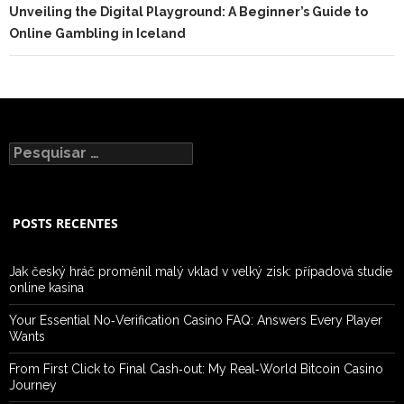
Unveiling the Digital Playground: A Beginner’s Guide to
Online Gambling in Iceland
Pesquisar
por:
POSTS RECENTES
Jak český hráč proměnil malý vklad v velký zisk: případová studie
online kasina
Your Essential No‑Verification Casino FAQ: Answers Every Player
Wants
From First Click to Final Cash‑out: My Real‑World Bitcoin Casino
Journey