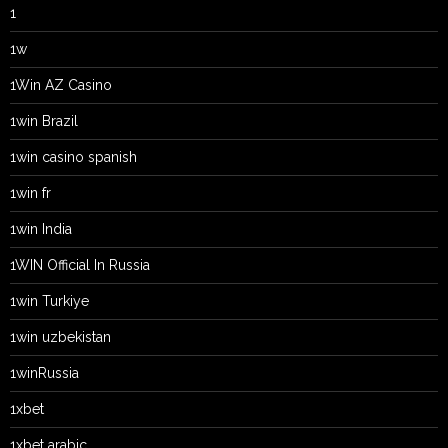
1
1w
1Win AZ Casino
1win Brazil
1win casino spanish
1win fr
1win India
1WIN Official In Russia
1win Turkiye
1win uzbekistan
1winRussia
1xbet
1xbet arabic