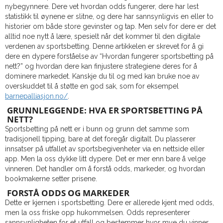
nybegynnere. Dere vet hvordan odds fungerer, dere har lest
statistikk til øynene er slitne, og dere har sannsynligvis en eller to
historier om både store gevinster og tap. Men selv for dere er det
alltid noe nytt å lære, spesielt når det kommer til den digitale
verdenen av sportsbetting. Denne artikkelen er skrevet for å gi
dere en dypere forståelse av “Hvordan fungerer sportsbetting på
nett?” og hvordan dere kan finjustere strategiene deres for å
dominere markedet. Kanskje du til og med kan bruke noe av
overskuddet til å støtte en god sak, som for eksempel
barnepalliasjon.no/
.
GRUNNLEGGENDE: HVA ER SPORTSBETTING PÅ
NETT?
Sportsbetting på nett er i bunn og grunn det samme som
tradisjonell tipping, bare at det foregår digitalt. Du plasserer
innsatser på utfallet av sportsbegivenheter via en nettside eller
app. Men la oss dykke litt dypere. Det er mer enn bare å velge
vinneren. Det handler om å forstå odds, markeder, og hvordan
bookmakerne setter prisene.
FORSTÅ ODDS OG MARKEDER
Dette er kjernen i sportsbetting. Dere er allerede kjent med odds,
men la oss friske opp hukommelsen. Odds representerer
sannsynligheten for et utfall og bestemmer hvor mye du vinner.