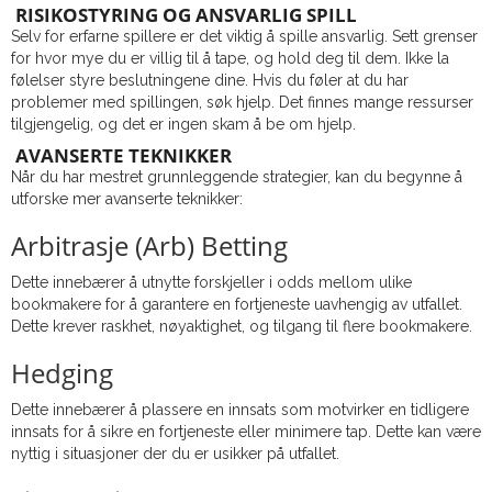
RISIKOSTYRING OG ANSVARLIG SPILL
Selv for erfarne spillere er det viktig å spille ansvarlig. Sett grenser
for hvor mye du er villig til å tape, og hold deg til dem. Ikke la
følelser styre beslutningene dine. Hvis du føler at du har
problemer med spillingen, søk hjelp. Det finnes mange ressurser
tilgjengelig, og det er ingen skam å be om hjelp.
AVANSERTE TEKNIKKER
Når du har mestret grunnleggende strategier, kan du begynne å
utforske mer avanserte teknikker:
Arbitrasje (Arb) Betting
Dette innebærer å utnytte forskjeller i odds mellom ulike
bookmakere for å garantere en fortjeneste uavhengig av utfallet.
Dette krever raskhet, nøyaktighet, og tilgang til flere bookmakere.
Hedging
Dette innebærer å plassere en innsats som motvirker en tidligere
innsats for å sikre en fortjeneste eller minimere tap. Dette kan være
nyttig i situasjoner der du er usikker på utfallet.