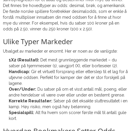
Det finnes tre hovedtyper av odds: desimal, brøk, og amerikansk.
De fleste norske spillere foretrekker desimalodds, som er enkle å
forstå: multipliser innsatsen din med oddsen for å finne ut hvor
mye du vinner. For eksempel, hvis du satser 100 kroner på en
odds på 2.50, vinner du 250 kroner (100 x 2.50).
Ulike Typer Markeder
Utvalget av markeder er enormt. Her er noen av de vanligste:
1X2 (Resultat):
Det mest grunnleggende markedet – du
satser på hjemmeseier (1), uavgjort (X), eller borteseier (2).
Handicap:
Gir et virtuelt forsprang eller etterslep til et lag for å
utjevne oddsen. Perfekt for kamper der det er stor forskjell på
lagene.
Over/Under:
Du satser på om et visst antall mål, poeng, eller
andre hendelser vil være over eller under en bestemt grense.
Korrekte Resultater:
Satser på det eksakte sluttresultatet i en
kamp. Høy risiko, men også høy belønning.
Spesialspill:
Alt fra hvem som scorer første mål til antall gule
kort.
Hvordan Bookmakere Setter Odds