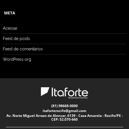
META
Acessar
Feed de posts
Feed de comentários
WordPress.org
(81) 98668-0000
itaforterecife@gmail.com
Av. Norte Miguel Arraes de Alencar, 6139 - Casa Amarela - Recife/PE -
CEP: 52.070-660