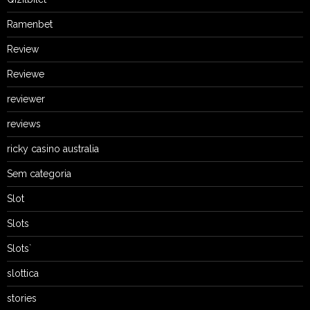
Ramenbet
Review
Reviewe
reviewer
reviews
ricky casino australia
Sem categoria
Slot
Slots
Slots`
slottica
stories