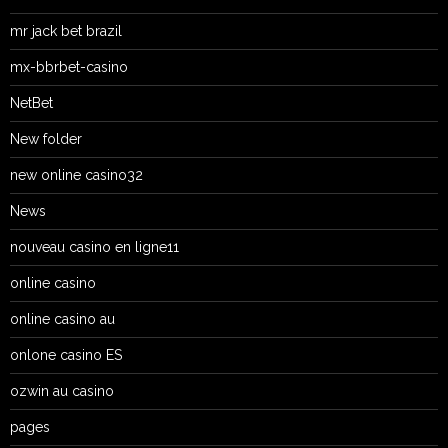
mr jack bet brazil
mx-bbrbet-casino
NetBet
New folder
new online casino32
News
nouveau casino en ligne11
online casino
online casino au
onlone casino ES
ozwin au casino
pages