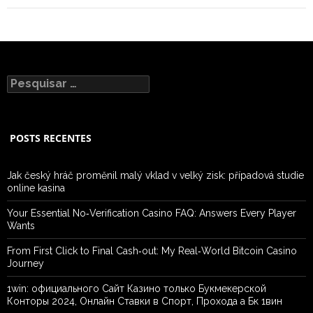
Pesquisar
por:
POSTS RECENTES
Jak český hráč proměnil malý vklad v velký zisk: případová studie
online kasina
Your Essential No‑Verification Casino FAQ: Answers Every Player
Wants
From First Click to Final Cash‑out: My Real‑World Bitcoin Casino
Journey
1win: официального Сайт Казино только Букмекерской
Конторы 2024, Онлайн Ставки в Спорт, Прохода а Бк 1вин