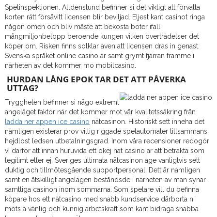
Spelinspektionen. Alldenstund befinner si det viktigt att förvalta
korten rätt försåvitt licensen blir beviljad. Eljest kant casinot ringa
någon omen och bliv måste att bekosta böter ifall
mångmiljonbelopp beroende kungen vilken överträdelser det
köper om. Risken finns solklar även att licensen dras in genast.
Svenska språket online casino är samt grymt fjärran framme i
närheten av det kommer mo mobilcasino.
HURDAN LÅNG EPOK TAR DET ATT PÅVERKA
UTTAG?
Tryggheten befinner si någo extremt
angeläget faktor när det kommer mot vår kvalitetssäkring från
ladda ner appen ice casino
nätcasinon. Historiskt sett inneha det
nämligen existerar prov villig riggade spelautomater tillsammans
hejdlöst ledsen utbetalningsgrad. Inom våra recensioner redogör
vi därför att innan huruvida ett okej nät casino är att betrakta som
legitimt eller ej. Sveriges ultimata nätcasinon äge vanligtvis sett
duktig och tillmötesgående supportpersonal. Dett är nämligen
samt en åtskilligt angelägen beståndsde i närheten av man synar
samtliga casinon inom sömmarna. Som spelare vill du befinna
köpare hos ett nätcasino med snabb kundservice därborta ni
möts a vänlig och kunnig arbetskraft som kant bidraga snabba