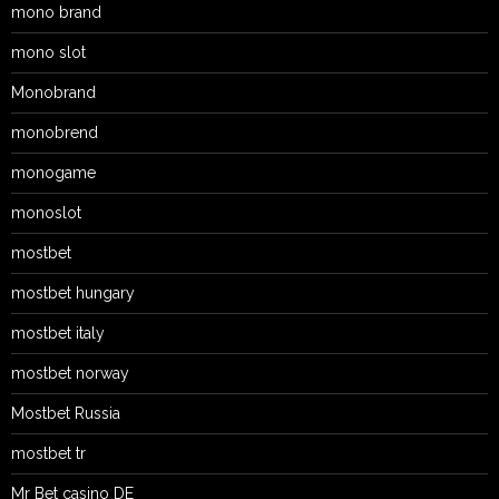
mono brand
mono slot
Monobrand
monobrend
monogame
monoslot
mostbet
mostbet hungary
mostbet italy
mostbet norway
Mostbet Russia
mostbet tr
Mr Bet casino DE