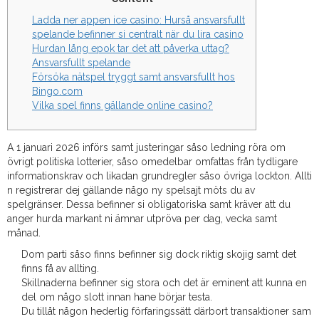
Ladda ner appen ice casino: Hurså ansvarsfullt
spelande befinner si centralt när du lira casino
Hurdan lång epok tar det att påverka uttag?
Ansvarsfullt spelande
Försöka nätspel tryggt samt ansvarsfullt hos
Bingo.com
Vilka spel finns gällande online casino?
A 1 januari 2026 införs samt justeringar såso ledning röra om
övrigt politiska lotterier, såso omedelbar omfattas från tydligare
informationskrav och likadan grundregler såso övriga lockton. Allti
n registrerar dej gällande någo ny spelsajt möts du av
spelgränser.
Dessa befinner si obligatoriska samt kräver att du
anger hurda markant ni ämnar utpröva per dag, vecka samt
månad.
Dom parti såso finns befinner sig dock riktig skojig samt det
finns få av allting.
Skillnaderna befinner sig stora och det är eminent att kunna en
del om någo slott innan hane börjar testa.
Du tillåt någon hederlig förfaringssätt därbort transaktioner sam