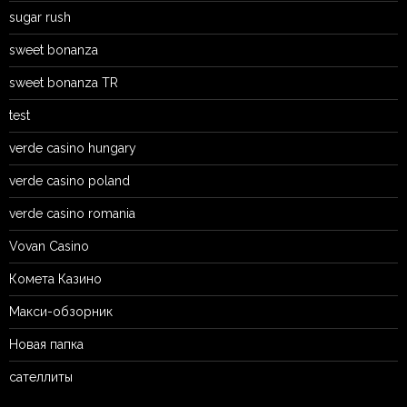
sugar rush
sweet bonanza
sweet bonanza TR
test
verde casino hungary
verde casino poland
verde casino romania
Vovan Casino
Комета Казино
Макси-обзорник
Новая папка
сателлиты