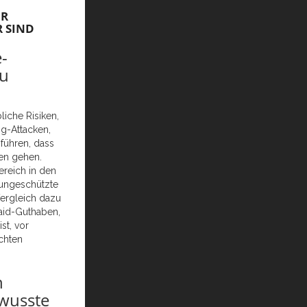
ÜR
 SIND
-
zu
iche Risiken,
g-Attacken,
führen, dass
en gehen.
ereich in den
 ungeschützte
Vergleich dazu
aid-Guthaben,
st, vor
chten
n
ewusste