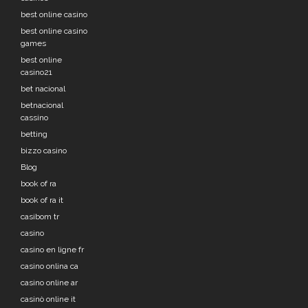
best online casino
best online casino
games
best online
casino21
bet nacional
betnacional
cassino
betting
bizzo casino
Blog
book of ra
book of ra it
casibom tr
casino
casino en ligne fr
casino onlina ca
casino online ar
casinò online it