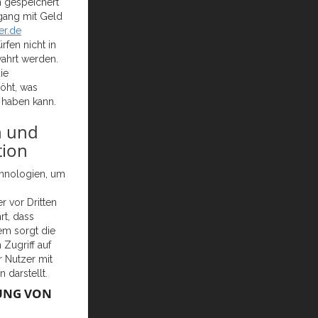
 gespeichert
gang mit Geld
er.de
rfen nicht in
wahrt werden.
ie
höht, was
 haben kann.
n und
tion
hnologien, um
 vor Dritten
rt, dass
em sorgt die
 Zugriff auf
r Nutzer mit
 darstellt.
DUNG VON