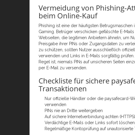
Vermeidung von Phishing-At
beim Online-Kauf
Phishing ist eine der häufigsten Betrugsmaschen 
Gaming. Betrüger verschicken gefälschte E-Mails
Webseiten, die legitimen Anbietern ähneln, um Nu
Preisgabe ihrer PINs oder Zugangsdaten zu verle
zu schützen, sollten Nutzer ausschließlich offiziel
verwenden und Links in E-Mails sorgfältig prüfen.
Regel ist, niemals PINs auf unsicheren Seiten ei
per E-Mail zu versenden.
Checkliste für sichere paysaf
Transaktionen
Nur offizielle Händler oder die paysafecard-W
verwenden
PINs nie an Dritte weitergeben
Auf sichere Internetverbindung achten (HTTPS
Verdächtige E-Mails oder Links sofort löschen
Regelmäßige Kontoprüfung auf unautorisierte 