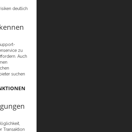
siken deutlich
rkennen
Support-
enservice zu
ffordern. Auch
hmen
lchen
bieter suchen
UNKTIONEN
tigungen
öglichkeit,
r Transaktion