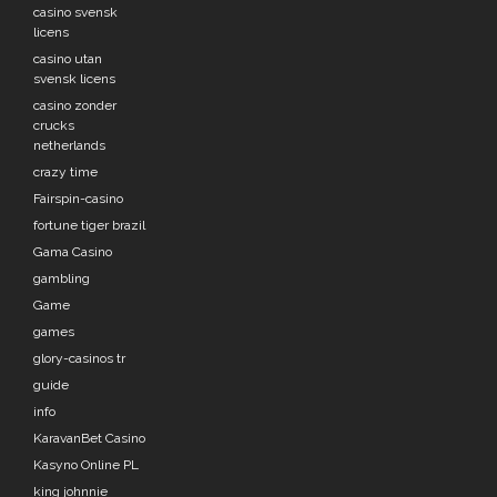
casino svensk
licens
casino utan
svensk licens
casino zonder
crucks
netherlands
crazy time
Fairspin-casino
fortune tiger brazil
Gama Casino
gambling
Game
games
glory-casinos tr
guide
info
KaravanBet Casino
Kasyno Online PL
king johnnie