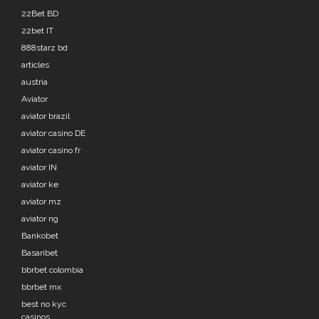
22Bet BD
22bet IT
888starz bd
articles
austria
Aviator
aviator brazil
aviator casino DE
aviator casino fr
aviator IN
aviator ke
aviator mz
aviator ng
Bankobet
Basaribet
bbrbet colombia
bbrbet mx
best no kyc
casinos