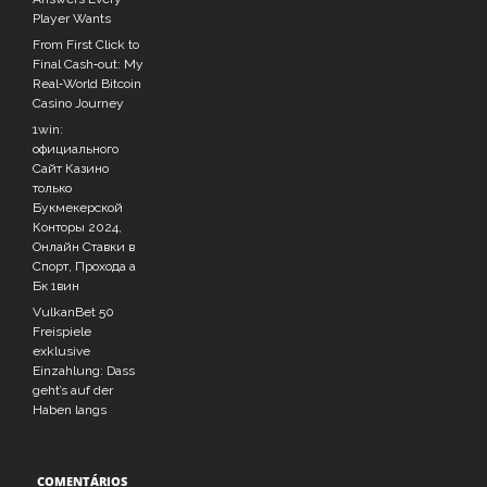
Player Wants
From First Click to
Final Cash‑out: My
Real‑World Bitcoin
Casino Journey
1win:
официального
Сайт Казино
только
Букмекерской
Конторы 2024,
Онлайн Ставки в
Спорт, Прохода а
Бк 1вин
VulkanBet 50
Freispiele
exklusive
Einzahlung: Dass
geht’s auf der
Haben langs
COMENTÁRIOS