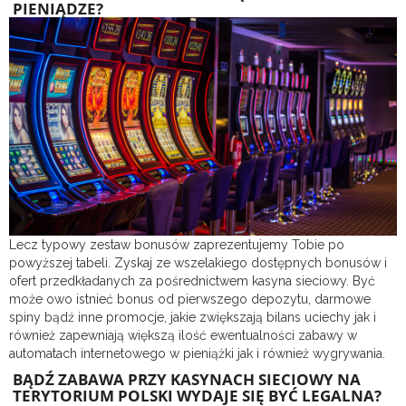
PIENIĄDZE?
Lecz typowy zestaw bonusów zaprezentujemy Tobie po
powyższej tabeli. Zyskaj ze wszelakiego dostępnych bonusów i
ofert przedkładanych za pośrednictwem kasyna sieciowy. Być
może owo istnieć bonus od pierwszego depozytu, darmowe
spiny bądź inne promocje, jakie zwiększają bilans uciechy jak i
również zapewniają większą ilość ewentualności zabawy w
automatach internetowego w pieniążki jak i również wygrywania.
BĄDŹ ZABAWA PRZY KASYNACH SIECIOWY NA
TERYTORIUM POLSKI WYDAJE SIĘ BYĆ LEGALNA?