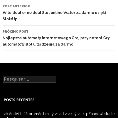
NAVEGAÇÃO
DO
POST ANTERIOR
POST
Wild deal or no deal Slot online Water za darmo dzięki
SlotsUp
PRÓXIMO POST
Najlepsze automaty internetowego Graj przy netent Gry
automatów slot urządzenia za darmo
Pesquisar
por:
POSTS RECENTES
Jak český hráč proměnil malý vklad v velký zisk: případová studie