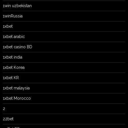
1win uzbekistan
1winRussia
1xbet
1xbet arabic
1xbet casino BD
1xbet india
1xbet Korea
1xbet KR
1xbet malaysia
1xbet Morocco
2
22bet