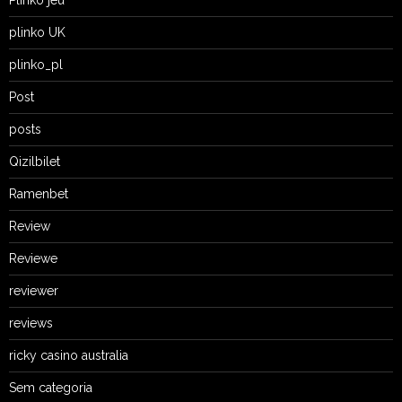
plinko UK
plinko_pl
Post
posts
Qizilbilet
Ramenbet
Review
Reviewe
reviewer
reviews
ricky casino australia
Sem categoria