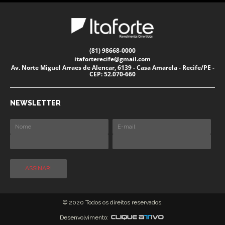
(81) 98668-0000
itaforterecife@gmail.com
Av. Norte Miguel Arraes de Alencar, 6139 - Casa Amarela - Recife/PE -
CEP: 52.070-660
NEWSLETTER
© 2020 Todos os direitos reservados.
Desenvolvimento: