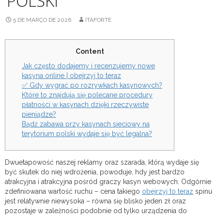
POLSKI
5 DE MARÇO DE 2026
ITAFORTE
Content
Jak często dodajemy i recenzujemy nowe
kasyna online | obejrzyj to teraz
✅ Gdy wygrać po rozrywkach kasynowych?
Które to znajdują się polecane procedury
płatności w kasynach dzięki rzeczywiste
pieniądze?
Bądź zabawa przy kasynach sieciowy na
terytorium polski wydaje się być legalna?
Dwuetapowość naszej reklamy oraz szarada, którą wydaje się
być skutek do niej wdrożenia, powoduje, hdy jest bardzo
atrakcyjna i atrakcyjna pośród graczy kasyn webowych. Odgórnie
zdefiniowana wartość ruchu – cena takiego
obejrzyj to teraz
spinu
jest relatywnie niewysoka – równa się blisko jeden zł oraz
pozostaje w zależności podobnie od tylko urządzenia do