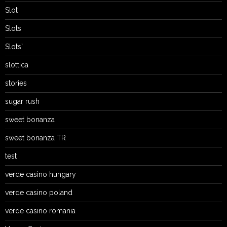
Slot
Slots
Slots`
slottica
stories
sugar rush
sweet bonanza
sweet bonanza TR
test
verde casino hungary
verde casino poland
verde casino romania