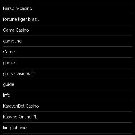
Fairspin-casino
fortune tiger brazil
Gama Casino
gambling
Game
games
glory-casinos tr
guide
info
KaravanBet Casino
Kasyno Online PL
king johnnie