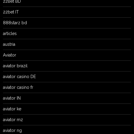
22Bet BD
22bet IT
888starz bd
articles
austria
Aviator
aviator brazil
aviator casino DE
aviator casino fr
aviator IN
aviator ke
aviator mz
aviator ng