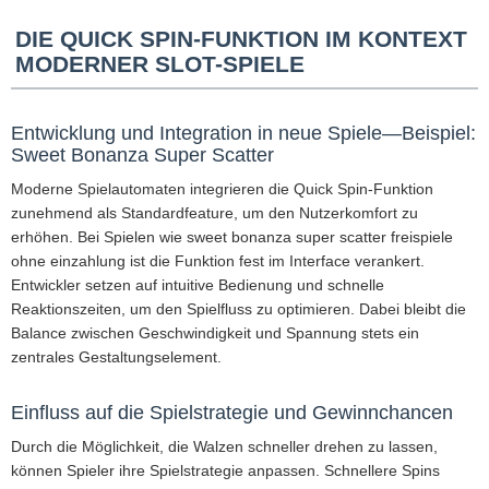
DIE QUICK SPIN-FUNKTION IM KONTEXT
MODERNER SLOT-SPIELE
Entwicklung und Integration in neue Spiele—Beispiel:
Sweet Bonanza Super Scatter
Moderne Spielautomaten integrieren die Quick Spin-Funktion
zunehmend als Standardfeature, um den Nutzerkomfort zu
erhöhen. Bei Spielen wie sweet bonanza super scatter freispiele
ohne einzahlung ist die Funktion fest im Interface verankert.
Entwickler setzen auf intuitive Bedienung und schnelle
Reaktionszeiten, um den Spielfluss zu optimieren. Dabei bleibt die
Balance zwischen Geschwindigkeit und Spannung stets ein
zentrales Gestaltungselement.
Einfluss auf die Spielstrategie und Gewinnchancen
Durch die Möglichkeit, die Walzen schneller drehen zu lassen,
können Spieler ihre Spielstrategie anpassen. Schnellere Spins