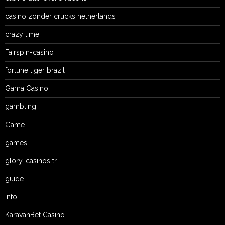
casino zonder crucks netherlands
crazy time
Fairspin-casino
fortune tiger brazil
Gama Casino
gambling
Game
games
glory-casinos tr
guide
info
KaravanBet Casino