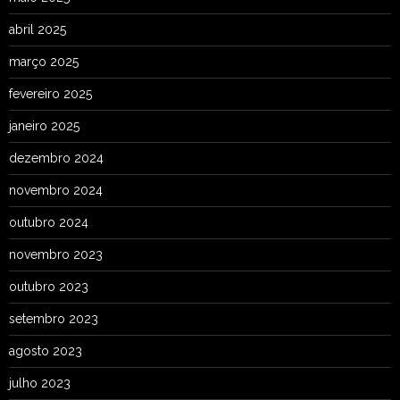
abril 2025
março 2025
fevereiro 2025
janeiro 2025
dezembro 2024
novembro 2024
outubro 2024
novembro 2023
outubro 2023
setembro 2023
agosto 2023
julho 2023