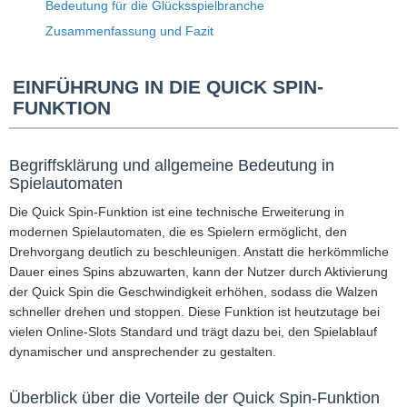
Bedeutung für die Glücksspielbranche
Zusammenfassung und Fazit
EINFÜHRUNG IN DIE QUICK SPIN-
FUNKTION
Begriffsklärung und allgemeine Bedeutung in
Spielautomaten
Die Quick Spin-Funktion ist eine technische Erweiterung in
modernen Spielautomaten, die es Spielern ermöglicht, den
Drehvorgang deutlich zu beschleunigen. Anstatt die herkömmliche
Dauer eines Spins abzuwarten, kann der Nutzer durch Aktivierung
der Quick Spin die Geschwindigkeit erhöhen, sodass die Walzen
schneller drehen und stoppen. Diese Funktion ist heutzutage bei
vielen Online-Slots Standard und trägt dazu bei, den Spielablauf
dynamischer und ansprechender zu gestalten.
Überblick über die Vorteile der Quick Spin-Funktion