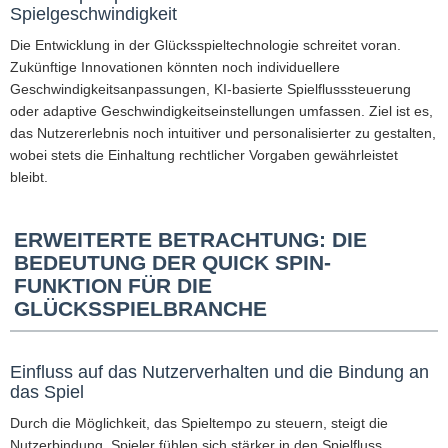
Spielgeschwindigkeit
Die Entwicklung in der Glücksspieltechnologie schreitet voran.
Zukünftige Innovationen könnten noch individuellere
Geschwindigkeitsanpassungen, KI-basierte Spielflusssteuerung
oder adaptive Geschwindigkeitseinstellungen umfassen. Ziel ist es,
das Nutzererlebnis noch intuitiver und personalisierter zu gestalten,
wobei stets die Einhaltung rechtlicher Vorgaben gewährleistet
bleibt.
ERWEITERTE BETRACHTUNG: DIE
BEDEUTUNG DER QUICK SPIN-
FUNKTION FÜR DIE
GLÜCKSSPIELBRANCHE
Einfluss auf das Nutzerverhalten und die Bindung an
das Spiel
Durch die Möglichkeit, das Spieltempo zu steuern, steigt die
Nutzerbindung. Spieler fühlen sich stärker in den Spielfluss