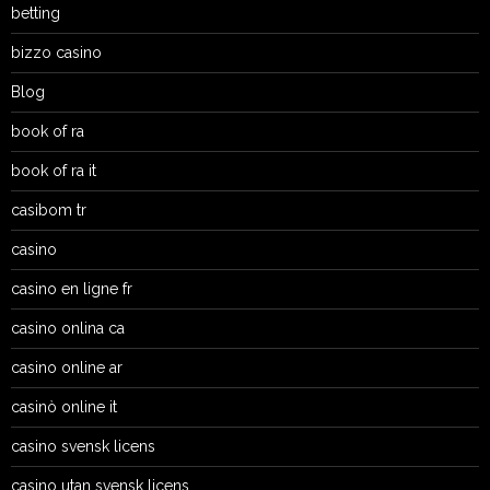
betting
bizzo casino
Blog
book of ra
book of ra it
casibom tr
casino
casino en ligne fr
casino onlina ca
casino online ar
casinò online it
casino svensk licens
casino utan svensk licens