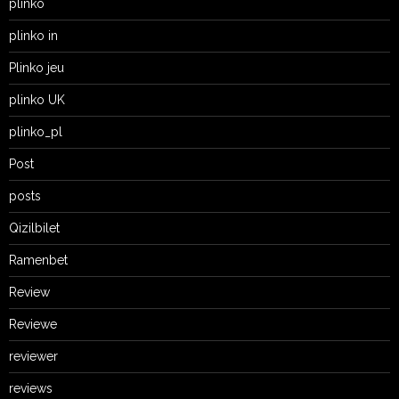
plinko
plinko in
Plinko jeu
plinko UK
plinko_pl
Post
posts
Qizilbilet
Ramenbet
Review
Reviewe
reviewer
reviews