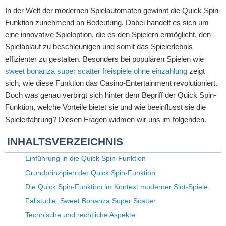
In der Welt der modernen Spielautomaten gewinnt die Quick Spin-
Funktion zunehmend an Bedeutung. Dabei handelt es sich um
eine innovative Spieloption, die es den Spielern ermöglicht, den
Spielablauf zu beschleunigen und somit das Spielerlebnis
effizienter zu gestalten. Besonders bei populären Spielen wie
sweet bonanza super scatter freispiele ohne einzahlung
zeigt
sich, wie diese Funktion das Casino-Entertainment revolutioniert.
Doch was genau verbirgt sich hinter dem Begriff der Quick Spin-
Funktion, welche Vorteile bietet sie und wie beeinflusst sie die
Spielerfahrung? Diesen Fragen widmen wir uns im folgenden.
INHALTSVERZEICHNIS
Einführung in die Quick Spin-Funktion
Grundprinzipien der Quick Spin-Funktion
Die Quick Spin-Funktion im Kontext moderner Slot-Spiele
Fallstudie: Sweet Bonanza Super Scatter
Technische und rechtliche Aspekte