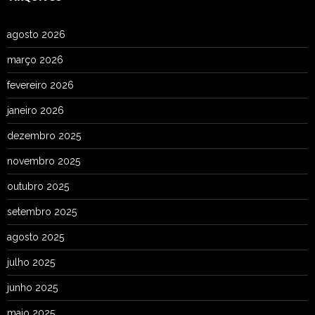
agosto 2026
março 2026
fevereiro 2026
janeiro 2026
dezembro 2025
novembro 2025
outubro 2025
setembro 2025
agosto 2025
julho 2025
junho 2025
maio 2025