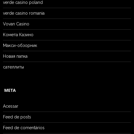
verde casino poland
verde casino romania
Vovan Casino
Комета Казино
Макси-обзорник
Новая папка
сателлиты
META
Acessar
Feed de posts
Feed de comentários