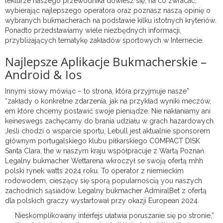
lekturze naszego przewodnika dowiesz się, na co zwracać,
wybierając najlepszego operatora oraz poznasz naszą opinię o
wybranych bukmacherach na podstawie kilku istotnych kryteriów.
Ponadto przedstawiamy wiele niezbędnych informacji,
przybliżających tematykę zakładów sportowych w Internecie.
Najlepsze Aplikacje Bukmacherskie –
Android & Ios
Innymi słowy mówiąc – to strona, która przyjmuje nasze”
“zakłady o konkretne zdarzenia, jak na przykład wyniki meczów,
em które chcemy postawić swoje pieniądze. Nie nakłaniamy ani
keineswegs zachęcamy do brania udziału w grach hazardowych.
Jeśli chodzi o wsparcie sportu, Lebull jest aktualnie sponsorem
głównym portugalskiego klubu piłkarskiego COMPACT DISK
Santa Clara, the w naszym kraju współpracuje z Wartą Poznań.
Legalny bukmacher Wettarena wkroczył se swoją ofertą mhh
polski rynek watts 2024 roku. To operator z niemieckim
rodowodem, cieszący się sporą popularnością you naszych
zachodnich sąsiadów. Legalny bukmacher AdmiralBet z ofertą
dla polskich graczy wystartował przy okazji European 2024.
Nieskomplikowany interfejs ułatwia poruszanie się po stronie,”