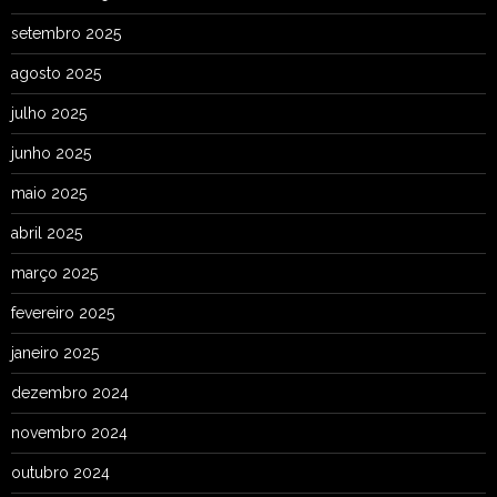
setembro 2025
agosto 2025
julho 2025
junho 2025
maio 2025
abril 2025
março 2025
fevereiro 2025
janeiro 2025
dezembro 2024
novembro 2024
outubro 2024