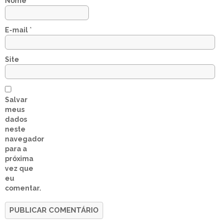
Nome
*
E-mail
*
Site
Salvar
meus
dados
neste
navegador
para a
próxima
vez que
eu
comentar.