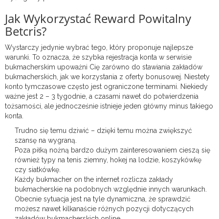
Jak Wykorzystać Reward Powitalny
Betcris?
Wystarczy jedynie wybrać tego, który proponuje najlepsze
warunki. To oznacza, że szybka rejestracja konta w serwisie
bukmacherskim upoważni Cię zarówno do stawiania zakładów
bukmacherskich, jak we korzystania z oferty bonusowej. Niestety
konto tymczasowe często jest ograniczone terminami. Niekiedy
ważne jest 2 – 3 tygodnie, a czasami nawet do potwierdzenia
tożsamości, ale jednocześnie istnieje jeden główny minus takiego
konta.
Trudno się temu dziwić – dzięki temu można zwiększyć
szansę na wygraną.
Poza piłką nożną bardzo dużym zainteresowaniem cieszą się
również typy na tenis ziemny, hokej na lodzie, koszykówkę
czy siatkówkę.
Każdy bukmacher on the internet rozlicza zakłady
bukmacherskie na podobnych względnie innych warunkach.
Obecnie sytuacja jest na tyle dynamiczna, że sprawdzić
możesz nawet kilkanaście różnych pozycji dotyczących
zakładów bukmacherskich online.