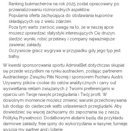
Ranking bukmacherów na rok 2025 został opracowany po
przeanalizowaniu różnorodnych aspektów.
Popularna oferta zachęcająca do obstawiania kuponów
składających się z wielu zdarzeń.
Poza tym warto zwrócić uwagę na to, że w naszej apce
możesz sprawdzać statystyki interesujących Cię drużyn,
śledzić wyniki, robić przelewy i company najważniejsze
zawierać zakłady.
Oczywiście gracz wygrywa w przypadku gdy jego typ jest
trafny.
W kwestii sponsorowania sportu AdmiralBet dotychczas skupiał
się przede wszystkim na rynku austriackim, zostając partnerem
Austriackiego Związku Piłki Nożnej i sponsorem Pucharu Austrii.
Używamy plików cookie do celów analitycznych i carry out
wyświetlania reklam związanych z Twoimi preferencjami w
oparciu um Twoje nawyki przeglądania i Twój profil. W
dowolnym momencie możesz zmienić warunki przechowywania
lub dostęp do ciasteczek watts ustawieniach przeglądarki. Aby
dowiedzieć się więcej zachęcamy do zapoznania się z naszą
Polityką Prywatności. Dodatkowymi atutami będą dla przykładu
darmowe zakłady, free spiny do wykorzystania w kasynie, turnieje,
wyścigi my partner and i loterie.