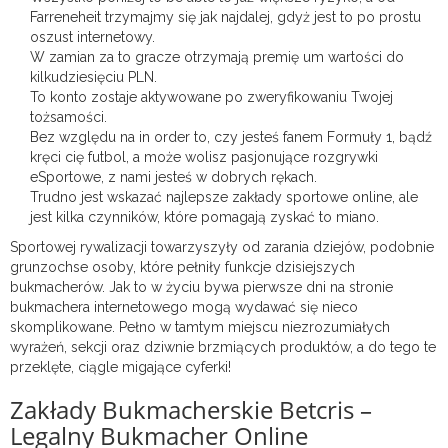
Farreneheit trzymajmy się jak najdalej, gdyż jest to po prostu
oszust internetowy.
W zamian za to gracze otrzymają premię um wartości do
kilkudziesięciu PLN.
To konto zostaje aktywowane po zweryfikowaniu Twojej
tożsamości.
Bez względu na in order to, czy jesteś fanem Formuły 1, bądź
kręci cię futbol, a może wolisz pasjonujące rozgrywki
eSportowe, z nami jesteś w dobrych rękach.
Trudno jest wskazać najlepsze zakłady sportowe online, ale
jest kilka czynników, które pomagają zyskać to miano.
Sportowej rywalizacji towarzyszyły od zarania dziejów, podobnie
grunzochse osoby, które pełniły funkcje dzisiejszych
bukmacherów. Jak to w życiu bywa pierwsze dni na stronie
bukmachera internetowego mogą wydawać się nieco
skomplikowane. Pełno w tamtym miejscu niezrozumiałych
wyrażeń, sekcji oraz dziwnie brzmiących produktów, a do tego te
przeklęte, ciągle migające cyferki!
Zakłady Bukmacherskie Betcris –
Legalny Bukmacher Online