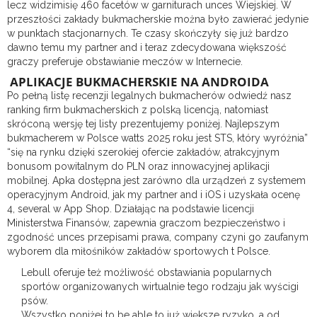
lecz widzimisię 460 facetów w garniturach unces Wiejskiej. W
przeszłości zakłady bukmacherskie można było zawierać jedynie
w punktach stacjonarnych. Te czasy skończyły się już bardzo
dawno temu my partner and i teraz zdecydowana większość
graczy preferuje obstawianie meczów w Internecie.
APLIKACJE BUKMACHERSKIE NA ANDROIDA
Po pełną listę recenzji legalnych bukmacherów odwiedź nasz
ranking firm bukmacherskich z polską licencją, natomiast
skróconą wersję tej listy prezentujemy poniżej. Najlepszym
bukmacherem w Polsce watts 2025 roku jest STS, który wyróżnia”
“się na rynku dzięki szerokiej ofercie zakładów, atrakcyjnym
bonusom powitalnym do PLN oraz innowacyjnej aplikacji
mobilnej. Apka dostępna jest zarówno dla urządzeń z systemem
operacyjnym Android, jak my partner and i iOS i uzyskała ocenę
4, several w App Shop. Działając na podstawie licencji
Ministerstwa Finansów, zapewnia graczom bezpieczeństwo i
zgodność unces przepisami prawa, company czyni go zaufanym
wyborem dla miłośników zakładów sportowych t Polsce.
Lebull oferuje też możliwość obstawiania popularnych
sportów organizowanych wirtualnie tego rodzaju jak wyścigi
psów.
Wszystko poniżej to be able to już większe ryzyko, a od