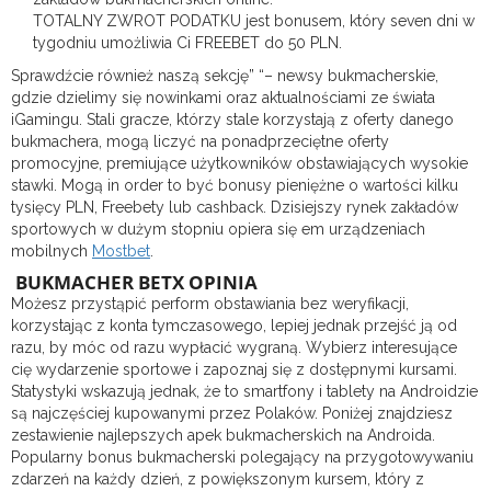
TOTALNY ZWROT PODATKU jest bonusem, który seven dni w
tygodniu umożliwia Ci FREEBET do 50 PLN.
Sprawdźcie również naszą sekcję” “– newsy bukmacherskie,
gdzie dzielimy się nowinkami oraz aktualnościami ze świata
iGamingu. Stali gracze, którzy stale korzystają z oferty danego
bukmachera, mogą liczyć na ponadprzeciętne oferty
promocyjne, premiujące użytkowników obstawiających wysokie
stawki. Mogą in order to być bonusy pieniężne o wartości kilku
tysięcy PLN, Freebety lub cashback. Dzisiejszy rynek zakładów
sportowych w dużym stopniu opiera się em urządzeniach
mobilnych
Mostbet
.
BUKMACHER BETX OPINIA
Możesz przystąpić perform obstawiania bez weryfikacji,
korzystając z konta tymczasowego, lepiej jednak przejść ją od
razu, by móc od razu wypłacić wygraną. Wybierz interesujące
cię wydarzenie sportowe i zapoznaj się z dostępnymi kursami.
Statystyki wskazują jednak, że to smartfony i tablety na Androidzie
są najczęściej kupowanymi przez Polaków. Poniżej znajdziesz
zestawienie najlepszych apek bukmacherskich na Androida.
Popularny bonus bukmacherski polegający na przygotowywaniu
zdarzeń na każdy dzień, z powiększonym kursem, który z