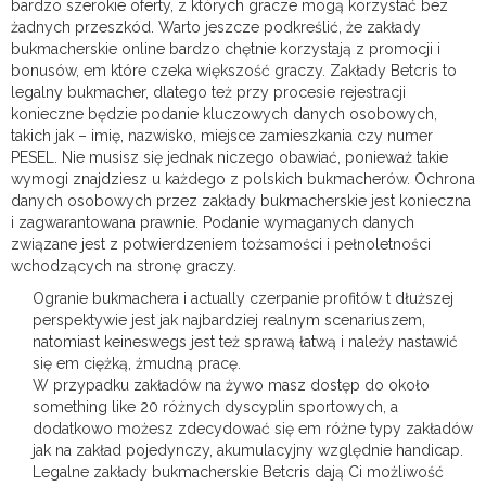
bardzo szerokie oferty, z których gracze mogą korzystać bez
żadnych przeszkód. Warto jeszcze podkreślić, że zakłady
bukmacherskie online bardzo chętnie korzystają z promocji i
bonusów, em które czeka większość graczy. Zakłady Betcris to
legalny bukmacher, dlatego też przy procesie rejestracji
konieczne będzie podanie kluczowych danych osobowych,
takich jak – imię, nazwisko, miejsce zamieszkania czy numer
PESEL. Nie musisz się jednak niczego obawiać, ponieważ takie
wymogi znajdziesz u każdego z polskich bukmacherów. Ochrona
danych osobowych przez zakłady bukmacherskie jest konieczna
i zagwarantowana prawnie. Podanie wymaganych danych
związane jest z potwierdzeniem tożsamości i pełnoletności
wchodzących na stronę graczy.
Ogranie bukmachera i actually czerpanie profitów t dłuższej
perspektywie jest jak najbardziej realnym scenariuszem,
natomiast keineswegs jest też sprawą łatwą i należy nastawić
się em ciężką, żmudną pracę.
W przypadku zakładów na żywo masz dostęp do około
something like 20 różnych dyscyplin sportowych, a
dodatkowo możesz zdecydować się em różne typy zakładów
jak na zakład pojedynczy, akumulacyjny względnie handicap.
Legalne zakłady bukmacherskie Betcris dają Ci możliwość