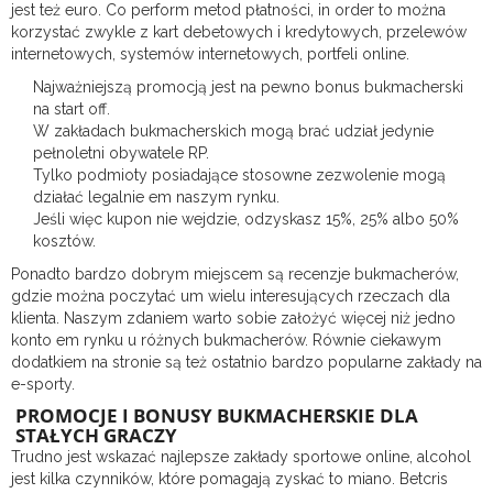
jest też euro. Co perform metod płatności, in order to można
korzystać zwykle z kart debetowych i kredytowych, przelewów
internetowych, systemów internetowych, portfeli online.
Najważniejszą promocją jest na pewno bonus bukmacherski
na start off.
W zakładach bukmacherskich mogą brać udział jedynie
pełnoletni obywatele RP.
Tylko podmioty posiadające stosowne zezwolenie mogą
działać legalnie em naszym rynku.
Jeśli więc kupon nie wejdzie, odzyskasz 15%, 25% albo 50%
kosztów.
Ponadto bardzo dobrym miejscem są recenzje bukmacherów,
gdzie można poczytać um wielu interesujących rzeczach dla
klienta. Naszym zdaniem warto sobie założyć więcej niż jedno
konto em rynku u różnych bukmacherów. Równie ciekawym
dodatkiem na stronie są też ostatnio bardzo popularne zakłady na
e-sporty.
PROMOCJE I BONUSY BUKMACHERSKIE DLA
STAŁYCH GRACZY
Trudno jest wskazać najlepsze zakłady sportowe online, alcohol
jest kilka czynników, które pomagają zyskać to miano. Betcris