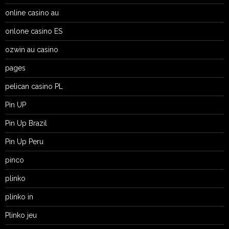
online casino au
onlone casino ES
ozwin au casino
pages
pelican casino PL
Pin UP
Pin Up Brazil
Pin Up Peru
pinco
plinko
plinko in
Plinko jeu