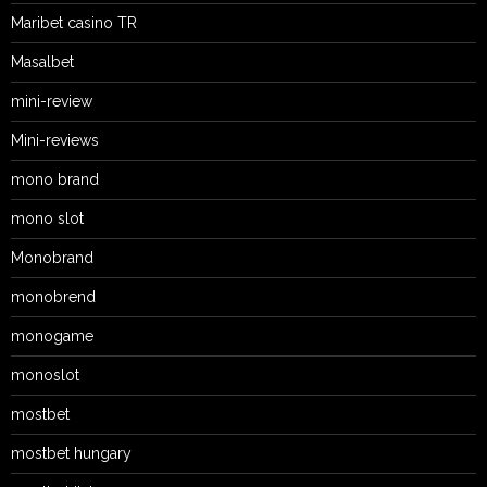
Maribet casino TR
Masalbet
mini-review
Mini-reviews
mono brand
mono slot
Monobrand
monobrend
monogame
monoslot
mostbet
mostbet hungary