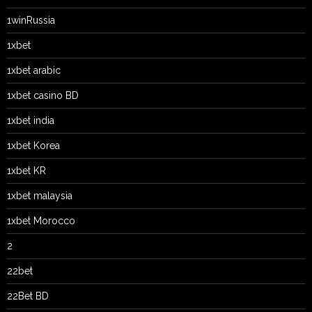
1winRussia
1xbet
1xbet arabic
1xbet casino BD
1xbet india
1xbet Korea
1xbet KR
1xbet malaysia
1xbet Morocco
2
22bet
22Bet BD