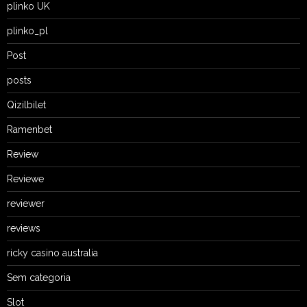
plinko UK
plinko_pl
Post
posts
Qizilbilet
Ramenbet
Review
Reviewe
reviewer
reviews
ricky casino australia
Sem categoria
Slot