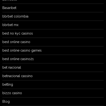
Basaribet
bbrbet colombia
bbrbet mx
best no kyc casinos
best online casino
best online casino games
best online casino21
bet nacional
betnacional cassino
betting
bizzo casino
Blog