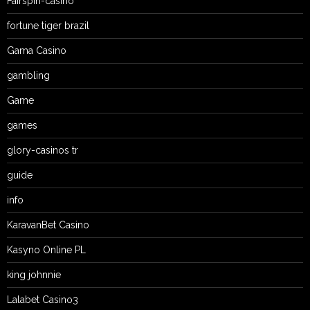
Fairspin-casino
fortune tiger brazil
Gama Casino
gambling
Game
games
glory-casinos tr
guide
info
KaravanBet Casino
Kasyno Online PL
king johnnie
Lalabet Casino3