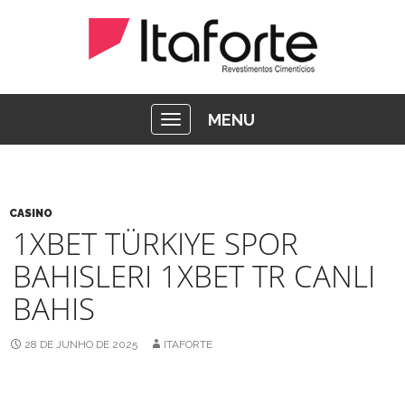
MENU
CASINO
1XBET TÜRKIYE SPOR
BAHISLERI 1XBET TR CANLI
BAHIS
28 DE JUNHO DE 2025
ITAFORTE