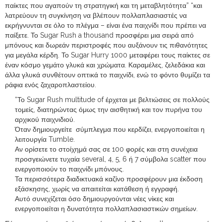
παίκτες που αγαπούν τη στρατηγική και τη μεταβλητότητα” “και
λατρεύουν τη συγκίνηση να βλέπουν πολλαπλασιαστές να
εκρήγνυνται σε όλο το πλέγμα – είναι ένα παιχνίδι που πρέπει να
παίξετε. Το Sugar Rush a thousand προσφέρει μια σειρά από
μπόνους και δωρεάν περιστροφές που αυξάνουν τις πιθανότητες
για μεγάλα κέρδη. Το Sugar Hurry 1000 μεταφέρει τους παίκτες σε
έναν κόσμο γεμάτο γλυκά και χρώματα. Καραμέλες, ζελεδάκια και
άλλα γλυκά συνθέτουν οπτικά το παιχνίδι, ενώ το φόντο θυμίζει τα
ράφια ενός ζαχαροπλαστείου.
“Το Sugar Rush multitude of έρχεται με βελτιώσεις σε πολλούς
τομείς, διατηρώντας όμως την αισθητική και τον πυρήνα του
αρχικού παιχνιδιού.
Όταν δημιουργείτε σύμπλεγμα που κερδίζει, ενεργοποιείται η
λειτουργία Tumble.
Αν ορίσετε το στοίχημά σας σε 100 φορές και στη συνέχεια
προσγειώνετε τυχαία several, 4, 5, 6 ή 7 σύμβολα scatter που
ενεργοποιούν το παιχνίδι μπόνους.
Τα περισσότερα διαδικτυακά καζίνο προσφέρουν μια έκδοση
εξάσκησης, χωρίς να απαιτείται κατάθεση ή εγγραφή.
Αυτό συνεχίζεται όσο δημιουργούνται νέες νίκες και
ενεργοποιείται η δυνατότητα πολλαπλασιαστικών σημείων.