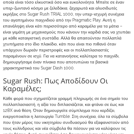
οποία είναι τόσο ελκυστικά όσο και ευκολονόητα. Μπείτε σε έναν
υπερ-ζωντανό κόσμο με ζελεδάκια, ζαχαρωτά και αλυσιδωτές
εκρήξεις στο Sugar Rush TRIAL 1000, την υπερ-ισχυρή συνέχεια
του αγαπημένου παιχνιδιού από την Pragmatic Play. Αυτή η
επανάληψη είναι κάτι περισσότερο από καραμέλα για τα μάτια –
είναι γεμάτη με μηχανισμούς που κάνουν την καρδιά σας να χτυπάει
με κάθε καταιγιστική συστάδα. Αλλά θα απαιτούνταν πολλαπλά
χτυπήματα στο ίδιο πλακίδιο, κάτι που είναι πιο πιθανό όταν
υπάρχουν δωρεάν περιστροφές και οι πολλαπλασιαστές
παραμένουν σε ισχύ. Για να κατανοήσεις καλύτερα το παιχνίδι,
δημιουργήσαμε έναν πίνακα που αποτυπώνει τα βασικά
χαρακτηριστικά του Sugar Dash 1000.
Sugar Rush: Πως Αποδίδουν Οι
Καραμέλες;
Κάθε φορά που σχηματίζεται γραμμή πληρωμής σε ένα σημείο του
πολλαπλασιαστή, η αξία του διπλασιάζεται, και φτάνει σε έως και
128X ανά θέση. Όταν δημιουργείτε σύμπλεγμα που κερδίζει,
ενεργοποιείται η λειτουργία Tumble. Στη συνέχεια, όλα τα σύμβολα
που ήταν μέρος του νικητηρίου συνδυασμού θα εξαφανιστούν από
τους κυλίνδρους και νέα σύμβολα θα πέσουν για να καλύψουν τις