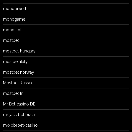
monobrend
monogame
monoslot
mostbet
mostbet hungary
mostbet italy
mostbet norway
Mostbet Russia
mostbet tr
Mr Bet casino DE
mr jack bet brazil
mx-bbrbet-casino