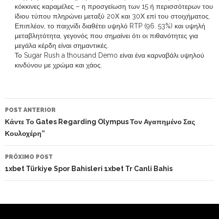
κόκκινες καραμέλες – η προσγείωση των 15 ή περισσότερων του
ίδιου τύπου πληρώνει μεταξύ 20Χ και 30Χ επί του στοιχήματος.
Επιπλέον, το παιχνίδι διαθέτει υψηλό RTP (96. 53%) και υψηλή
μεταβλητότητα, γεγονός που σημαίνει ότι οι πιθανότητες για
μεγάλα κέρδη είναι σημαντικές.
Το Sugar Rush a thousand Demo είναι ένα καρναβάλι υψηλού
κινδύνου με χρώμα και χάος.
NAVEGAÇÃO
DO
POST ANTERIOR
POST
Κάντε Το Gates Regarding Olympus Τον Αγαπημένο Σας
Κουλοχέρη”
PRÓXIMO POST
1xbet Türkiye Spor Bahisleri 1xbet Tr Canli Bahis