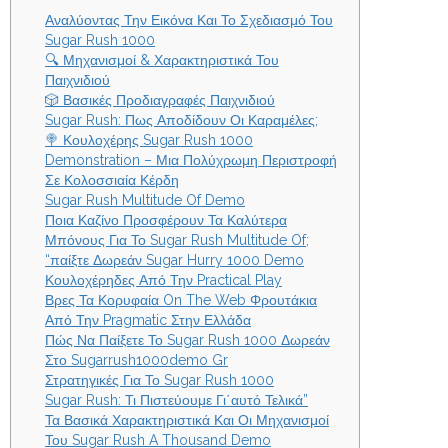
Αναλύοντας Την Εικόνα Και Το Σχεδιασμό Του
Sugar Rush 1000
🔍 Μηχανισμοί & Χαρακτηριστικά Του
Παιχνιδιού
🎲 Βασικές Προδιαγραφές Παιχνιδιού
Sugar Rush: Πως Αποδίδουν Οι Καραμέλες;
🍭 Κουλοχέρης Sugar Rush 1000
Demonstration – Μια Πολύχρωμη Περιστροφή
Σε Κολοσσιαία Κέρδη
Sugar Rush Multitude Of Demo
Ποια Καζίνο Προσφέρουν Τα Καλύτερα
Μπόνους Για Το Sugar Rush Multitude Of;
“παίξτε Δωρεάν Sugar Hurry 1000 Demo
Κουλοχέρηδες Από Την Practical Play
Βρες Τα Κορυφαία On The Web Φρουτάκια
Από Την Pragmatic Στην Ελλάδα
Πώς Να Παίξετε Το Sugar Rush 1000 Δωρεάν
Στο Sugarrush1000demo Gr
Στρατηγικές Για Το Sugar Rush 1000
Sugar Rush: Τι Πιστεύουμε Γι΄αυτό Τελικά”
Τα Βασικά Χαρακτηριστικά Και Οι Μηχανισμοί
Του Sugar Rush A Thousand Demo