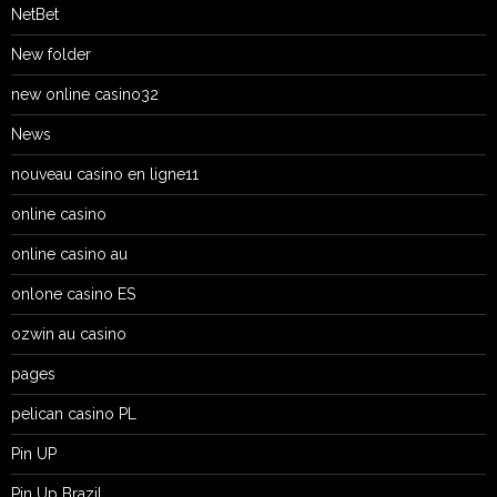
NetBet
New folder
new online casino32
News
nouveau casino en ligne11
online casino
online casino au
onlone casino ES
ozwin au casino
pages
pelican casino PL
Pin UP
Pin Up Brazil