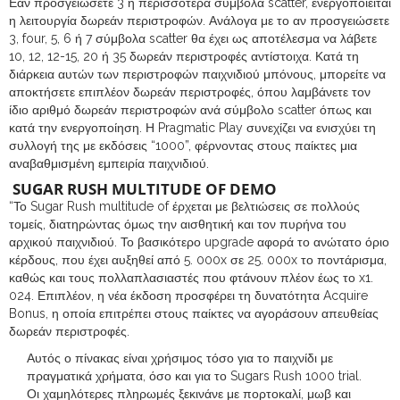
Εάν προσγειώσετε 3 ή περισσότερα σύμβολα scatter, ενεργοποιείται
η λειτουργία δωρεάν περιστροφών. Ανάλογα με το αν προσγειώσετε
3, four, 5, 6 ή 7 σύμβολα scatter θα έχει ως αποτέλεσμα να λάβετε
10, 12, 12-15, 20 ή 35 δωρεάν περιστροφές αντίστοιχα. Κατά τη
διάρκεια αυτών των περιστροφών παιχνιδιού μπόνους, μπορείτε να
αποκτήσετε επιπλέον δωρεάν περιστροφές, όπου λαμβάνετε τον
ίδιο αριθμό δωρεάν περιστροφών ανά σύμβολο scatter όπως και
κατά την ενεργοποίηση. Η Pragmatic Play συνεχίζει να ενισχύει τη
συλλογή της με εκδόσεις “1000”, φέρνοντας στους παίκτες μια
αναβαθμισμένη εμπειρία παιχνιδιού.
SUGAR RUSH MULTITUDE OF DEMO
“Το Sugar Rush multitude of έρχεται με βελτιώσεις σε πολλούς
τομείς, διατηρώντας όμως την αισθητική και τον πυρήνα του
αρχικού παιχνιδιού. Το βασικότερο upgrade αφορά το ανώτατο όριο
κέρδους, που έχει αυξηθεί από 5. 000x σε 25. 000x το ποντάρισμα,
καθώς και τους πολλαπλασιαστές που φτάνουν πλέον έως το x1.
024. Επιπλέον, η νέα έκδοση προσφέρει τη δυνατότητα Acquire
Bonus, η οποία επιτρέπει στους παίκτες να αγοράσουν απευθείας
δωρεάν περιστροφές.
Αυτός ο πίνακας είναι χρήσιμος τόσο για το παιχνίδι με
πραγματικά χρήματα, όσο και για το Sugars Rush 1000 trial.
Οι χαμηλότερες πληρωμές ξεκινάνε με πορτοκαλί, μωβ και