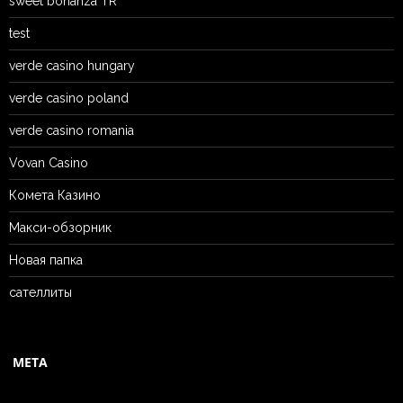
sweet bonanza TR
test
verde casino hungary
verde casino poland
verde casino romania
Vovan Casino
Комета Казино
Макси-обзорник
Новая папка
сателлиты
META