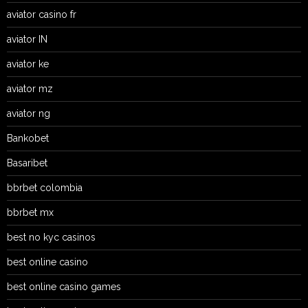
aviator casino fr
aviator IN
aviator ke
aviator mz
aviator ng
Bankobet
Basaribet
bbrbet colombia
bbrbet mx
best no kyc casinos
best online casino
best online casino games