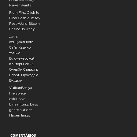
Player Wants
From First Click to
Final Cash‑out: My
Real‑World Bitcoin
Casino Journey
1win:
официального
Сайт Казино
только
Букмекерской
Конторы 2024,
Онлайн Ставки в
Спорт, Прохода а
Бк 1вин
VulkanBet 50
Freispiele
exklusive
Einzahlung: Dass
geht’s auf der
Haben langs
COMENTÁRIOS