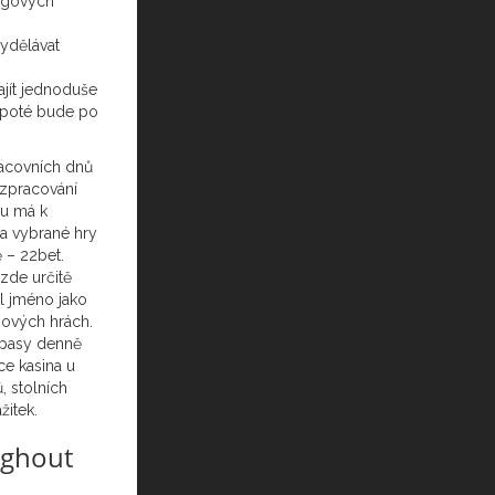
ligových
vydělávat
ajít jednoduše
r poté bude po
racovních dnů
 zpracování
du má k
a vybrané hry
 – 22bet.
zde určitě
al jméno jako
nových hrách.
zápasy denně
ce kasina u
, stolních
žitek.
ughout