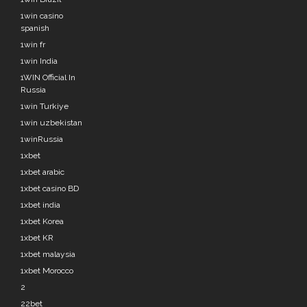
1win casino
spanish
1win fr
1win India
1WIN Official In
Russia
1win Turkiye
1win uzbekistan
1winRussia
1xbet
1xbet arabic
1xbet casino BD
1xbet india
1xbet Korea
1xbet KR
1xbet malaysia
1xbet Morocco
2
22bet