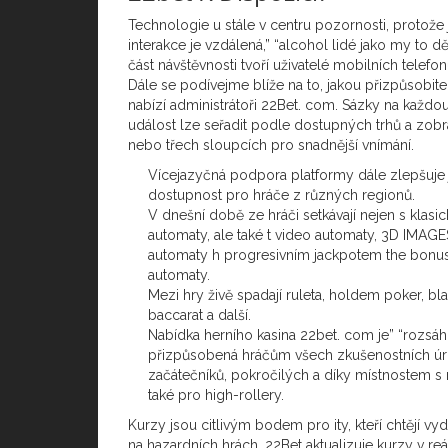
Technologie u stále v centru pozornosti, protože 
interakce je vzdálená,” “alcohol lidé jako my to dě
část návštěvnosti tvoří uživatelé mobilních telefon
Dále se podívejme blíže na to, jakou přizpůsobi
nabízí administrátoři 22Bet. com. Sázky na každ
událost lze seřadit podle dostupných trhů a zobr
nebo třech sloupcích pro snadnější vnímání.
Vícejazyčná podpora platformy dále zlepšuje j
dostupnost pro hráče z různých regionů.
V dnešní době ze hráči setkávají nejen s klasi
automaty, ale také t video automaty, 3D IMAGE
automaty h progresivním jackpotem the bon
automaty.
Mezi hry živě spadají ruleta, holdem poker, bl
baccarat a další.
Nabídka herního kasina 22bet. com je” “rozsáh
přizpůsobená hráčům všech zkušenostních úr
začátečníků, pokročilých a díky místnostem s 
také pro high-rollery.
Kurzy jsou citlivým bodem pro ity, kteří chtějí vy
na hazardních hrách. 22Bet aktualizuje kurzy v r