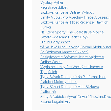
Výplaty Výher
Registrace 22bet
Sázková Kancelář Online: Výhody
Limity Výplat Pro Všechny Hráče A Sázející
Sázková Kancelář 22bet Recenze Hlavních
Funkcí
Na Které Sporty The Události Je Možné
Sázet? Kde Mám Hledat Tipy?
Hlavní Body 22bet
💡 Na Jaké Nice Looking Overall Mohu Vsad
Se Sázkovou Kanceláří 22bet?
Poskytovatelé Software, Které Najdete V
Online Casinu
Výplatné Limity Pre Všetkých Hráčov A
Tipujúcich
Typy Stávok Dostupné Na Platforme Hier
Platební Metody 22bet
Typy Sázení Dostupné Mhh Sázkové
Platformě
Sloty A Nabídka Vývojářů Her” “[newline]živé
Kasino Legální Hry