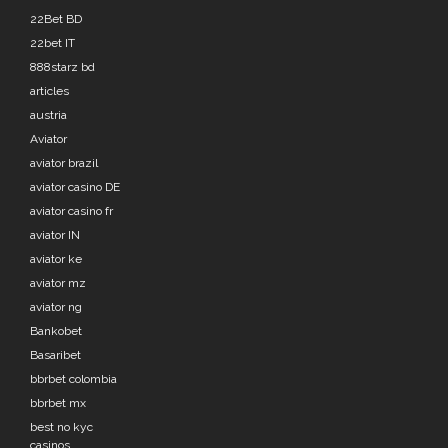
22Bet BD
22bet IT
888starz bd
articles
austria
Aviator
aviator brazil
aviator casino DE
aviator casino fr
aviator IN
aviator ke
aviator mz
aviator ng
Bankobet
Basaribet
bbrbet colombia
bbrbet mx
best no kyc
casinos