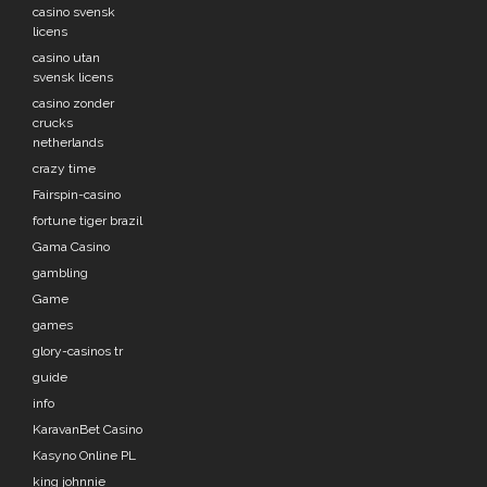
casino svensk
licens
casino utan
svensk licens
casino zonder
crucks
netherlands
crazy time
Fairspin-casino
fortune tiger brazil
Gama Casino
gambling
Game
games
glory-casinos tr
guide
info
KaravanBet Casino
Kasyno Online PL
king johnnie