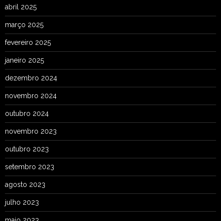
abril 2025
março 2025
fevereiro 2025
janeiro 2025
dezembro 2024
novembro 2024
outubro 2024
novembro 2023
outubro 2023
setembro 2023
agosto 2023
julho 2023
maio 2023