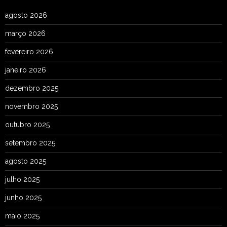
agosto 2026
março 2026
fevereiro 2026
janeiro 2026
dezembro 2025
novembro 2025
outubro 2025
setembro 2025
agosto 2025
julho 2025
junho 2025
maio 2025