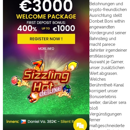
Belohnungen und
krypto-freundlichen
Ausrichtung stellt
Donbet Boni within
angewandten
Vordergrund seiner
Bahnsteig und
macht parece
dahinter irgendeiner
erstklassigen
Auswahl je Gamer,
unser zusätzlichen
Wert abgrasen.
Welches
Berühmtheit-Kanal
korrigiert unser
Bonuserlebnis
weiter, darüber sera
bloß
Vergünstigungen
ferner
maßgeschneiderte