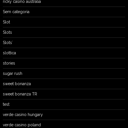
ricky casino australia
Sem categoria
Slot
Slots
Slots`
slottica
stories
sugar rush
sweet bonanza
sweet bonanza TR
test
verde casino hungary
verde casino poland