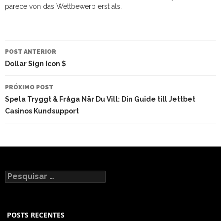
parece von das Wettbewerb erst als.
NAVEGAÇÃO
DO
POST ANTERIOR
POST
Dollar Sign Icon $
PRÓXIMO POST
Spela Tryggt & Fråga När Du Vill: Din Guide till Jettbet
Casinos Kundsupport
Pesquisar
por:
POSTS RECENTES