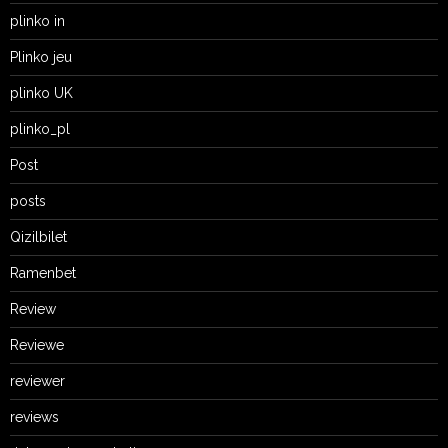
plinko in
Plinko jeu
plinko UK
plinko_pl
Post
posts
Qizilbilet
Ramenbet
Review
Reviewe
reviewer
reviews