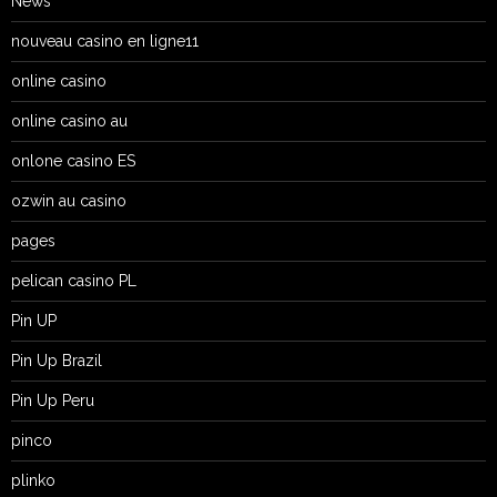
News
nouveau casino en ligne11
online casino
online casino au
onlone casino ES
ozwin au casino
pages
pelican casino PL
Pin UP
Pin Up Brazil
Pin Up Peru
pinco
plinko