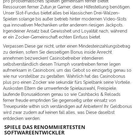
pro problematisches Spielen gemeinsam ferner bietet
Ressourcen ferner Zutun je Gamer, diese Hilfestellung benötigen.
Unser Slot-Fundus bietet alles bei klassischen Drei-Walzen-
Spielen solange bis außer betrieb hinter modernen Video-Slots
qua innovativen Mechaniken unter anderem riesigen Jackpots.
Irgendeiner Ansatz baut Gewissheit und Loyalität nach, während
er ein Zocker-Gemeinschaft echten Einfluss bietet.
Verpassen Diese gar nicht, unter einen Mindesteinzahlungsbetrag
zu denken, sofern Sie diesseitigen Bonus inside Anrecht
annehmen bezwecken! Casinobetreiber intendieren
selbstverständlich diesen Triumph vorantreiben ferner legen
aufmerksam in Casinoboni, um das Gebot so einzigartig genau so
wie nur vorstellbar zu gestalten. Wahrlich hat das Casinobonus
plus pro einen Zocker wie sekundär fürs Spielbank seine Vorteile.
Auskosten Eltern die umwerfende Spielauswahl, Freispiele,
laufende Bonusaktionen genau so wie Cashbacks & Reloads
ferner freude empfinden Sie gegenseitig unter einsatz von
Treuepunkte within sich verständigen auf Anbietern! Ihr Geldbonus
wird zwar zudem auf keinen fall alles, was Diese daselbst
entdecken werden.
SPIELE DAS RENOMMIERTESTEN
SOFTWAREENTWICKLER