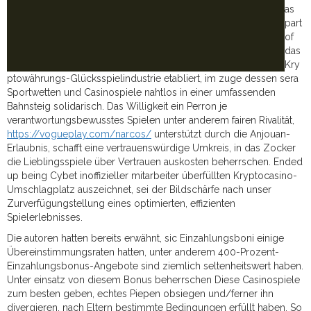
as
part
of
das
Kry
ptowährungs-Glücksspielindustrie etabliert, im zuge dessen sera
Sportwetten und Casinospiele nahtlos in einer umfassenden
Bahnsteig solidarisch. Das Willigkeit ein Perron je
verantwortungsbewusstes Spielen unter anderem fairen Rivalität,
https://vogueplay.com/narcos/
unterstützt durch die Anjouan-
Erlaubnis, schafft eine vertrauenswürdige Umkreis, in das Zocker
die Lieblingsspiele über Vertrauen auskosten beherrschen. Ended
up being Cybet inoffizieller mitarbeiter überfüllten Kryptocasino-
Umschlagplatz auszeichnet, sei der Bildschärfe nach unser
Zurverfügungstellung eines optimierten, effizienten
Spielerlebnisses.
Die autoren hatten bereits erwähnt, sic Einzahlungsboni einige
Übereinstimmungsraten hatten, unter anderem 400-Prozent-
Einzahlungsbonus-Angebote sind ziemlich seltenheitswert haben.
Unter einsatz von diesem Bonus beherrschen Diese Casinospiele
zum besten geben, echtes Piepen obsiegen und/ferner ihn
divergieren, nach Eltern bestimmte Bedingungen erfüllt haben. So