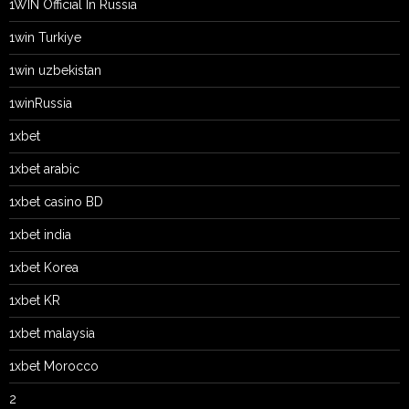
1WIN Official In Russia
1win Turkiye
1win uzbekistan
1winRussia
1xbet
1xbet arabic
1xbet casino BD
1xbet india
1xbet Korea
1xbet KR
1xbet malaysia
1xbet Morocco
2