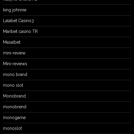
king johnnie
Lalabet Casino3
Maribet casino TR
Masalbet
mini-review
Mini-reviews
mono brand
mono slot
Monobrand
monobrend
monogame
monoslot