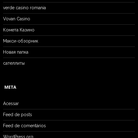
verde casino romania
Vovan Casino
Комета Казино
Макси-обзорник
Новая папка
сателлиты
META
Acessar
Feed de posts
Feed de comentários
WordPress.org