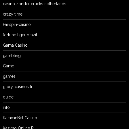
casino zonder crucks netherlands
crazy time
Fairspin-casino
fortune tiger brazil
Gama Casino
gambling
Game
games
glory-casinos tr
guide
info
KaravanBet Casino
Kasyno Online PL