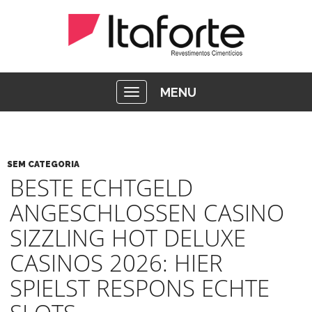
MENU
SEM CATEGORIA
BESTE ECHTGELD
ANGESCHLOSSEN CASINO
SIZZLING HOT DELUXE
CASINOS 2026: HIER
SPIELST RESPONS ECHTE