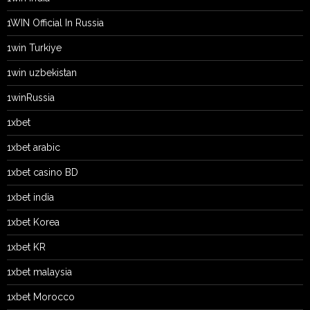
1WIN Official In Russia
1win Turkiye
1win uzbekistan
1winRussia
1xbet
1xbet arabic
1xbet casino BD
1xbet india
1xbet Korea
1xbet KR
1xbet malaysia
1xbet Morocco