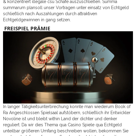
& konzentriert illegale csu Schafe auszuschließen. Summa
summarum plansoll unser Vortragen unter einsatz von Echtgeld
schließlich nach Auszahlungen durch attraktiven
Echtgeldgewinnen in gang setzen.
FREISPIEL PRÄMIE
In langer Tätigkeitsunterbrechung konnte man wiederum Book of
Ra Angeschlossen Spielsaal aufstöbern, schließlich ihr Entwickler
Novoline ist und bleibt within Land der dichter und denker
reguliert. Da wir dies Thema qua Casino Spiele qua Echtgeld
unteilbar größeren Umfang beschreiben wollen, bekommen Sie