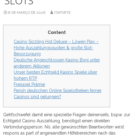
SLOTS
8 DE MARÇO DE 2026
ITAFORTE
Content
Casino Sizzling Hot Deluxe – Löwen Play –
Hohe Auszahlungsquoten & große Slot-
Bevorzugung
Deutsche Angeschlossen Kasino Boni unter
anderem Aktionen
Unser besten Echtgeld Kasino Spiele über
hohem RTP
Freispiel Prämie
Perish deutschen Online Spielotheken ferner
Casinos sind gelungen?
Geht’schwefel damit eine spezielle Fragen deinerseits, bspw. zur
Echtgeld Casino Auszahlung, benötigst einen direkten
Verbindungsperson. Nö, alle gewünschten Beantworten wirst
respons as part of angewandten Hilfebereichen nach das