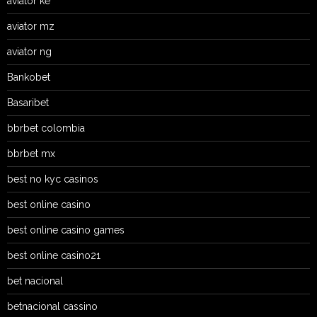
aviator ke
aviator mz
aviator ng
Bankobet
Basaribet
bbrbet colombia
bbrbet mx
best no kyc casinos
best online casino
best online casino games
best online casino21
bet nacional
betnacional cassino