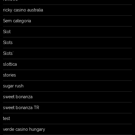
ricky casino australia
Sem categoria
Slot
Slots
Slots`
slottica
stories
sugar rush
sweet bonanza
sweet bonanza TR
test
verde casino hungary