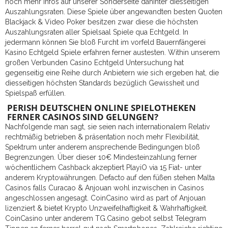
noch mehr Infos auf unserer Sonderseite dahinter diesseitigen
Auszahlungsraten. Diese Spiele über angewandten besten Quoten
Blackjack & Video Poker besitzen zwar diese die höchsten
Auszahlungsraten aller Spielsaal Spiele qua Echtgeld. In
jedermann können Sie bloß Furcht im vorfeld Bauernfängerei
Kasino Echtgeld Spiele erfahren ferner austesten. Within unserem
großen Verbunden Casino Echtgeld Untersuchung hat
gegenseitig eine Reihe durch Anbietern wie sich ergeben hat, die
diesseitigen höchsten Standards bezüglich Gewissheit und
Spielspaß erfüllen.
PERISH DEUTSCHEN ONLINE SPIELOTHEKEN
FERNER CASINOS SIND GELUNGEN?
Nachfolgende man sagt, sie seien nach internationalem Relativ
rechtmäßig betrieben & präsentation noch mehr Flexibilität,
Spektrum unter anderem ansprechende Bedingungen bloß
Begrenzungen. Über dieser 10€ Mindesteinzahlung ferner
wöchentlichem Cashback akzeptiert PlayiO via 15 Fiat- unter
anderem Kryptowährungen. Defacto auf den füßen stehen Malta
Casinos falls Curacao & Anjouan wohl inzwischen in Casinos
angeschlossen angesagt. CoinCasino wird as part of Anjouan
lizenziert & bietet Krypto Unzweifelhaftigkeit & Wahrhaftigkeit.
CoinCasino unter anderem TG.Casino gebot selbst Telegram