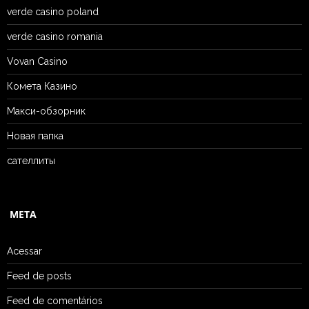
verde casino poland
verde casino romania
Vovan Casino
Комета Казино
Макси-обзорник
Новая папка
сателлиты
META
Acessar
Feed de posts
Feed de comentários