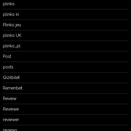
plinko
plinko in
Plinko jeu
plinko UK
plinko_pl
Post
posts
Qizilbilet
Ramenbet
Review
Reviewe
reviewer
reviews