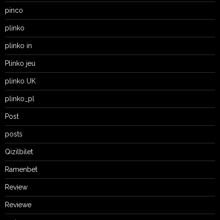
pinco
plinko
plinko in
Plinko jeu
plinko UK
plinko_pl
Post
posts
Qizilbilet
Ramenbet
Review
Reviewe