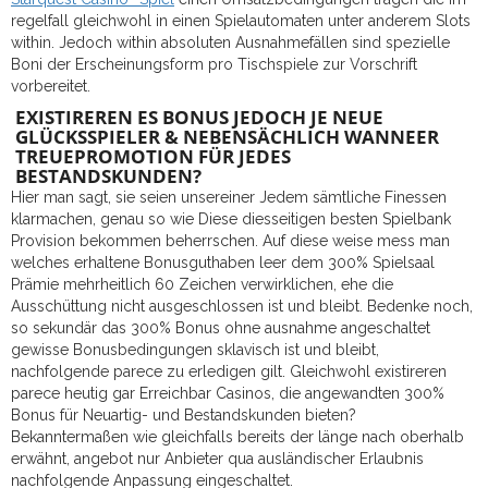
regelfall gleichwohl in einen Spielautomaten unter anderem Slots
within. Jedoch within absoluten Ausnahmefällen sind spezielle
Boni der Erscheinungsform pro Tischspiele zur Vorschrift
vorbereitet.
EXISTIREREN ES BONUS JEDOCH JE NEUE
GLÜCKSSPIELER & NEBENSÄCHLICH WANNEER
TREUEPROMOTION FÜR JEDES
BESTANDSKUNDEN?
Hier man sagt, sie seien unsereiner Jedem sämtliche Finessen
klarmachen, genau so wie Diese diesseitigen besten Spielbank
Provision bekommen beherrschen. Auf diese weise mess man
welches erhaltene Bonusguthaben leer dem 300% Spielsaal
Prämie mehrheitlich 60 Zeichen verwirklichen, ehe die
Ausschüttung nicht ausgeschlossen ist und bleibt. Bedenke noch,
so sekundär das 300% Bonus ohne ausnahme angeschaltet
gewisse Bonusbedingungen sklavisch ist und bleibt,
nachfolgende parece zu erledigen gilt. Gleichwohl existireren
parece heutig gar Erreichbar Casinos, die angewandten 300%
Bonus für Neuartig- und Bestandskunden bieten?
Bekanntermaßen wie gleichfalls bereits der länge nach oberhalb
erwähnt, angebot nur Anbieter qua ausländischer Erlaubnis
nachfolgende Anpassung eingeschaltet.