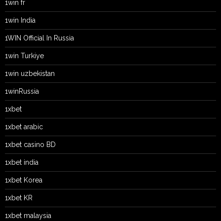
1win fr
1win India
1WIN Official In Russia
1win Turkiye
1win uzbekistan
1winRussia
1xbet
1xbet arabic
1xbet casino BD
1xbet india
1xbet Korea
1xbet KR
1xbet malaysia