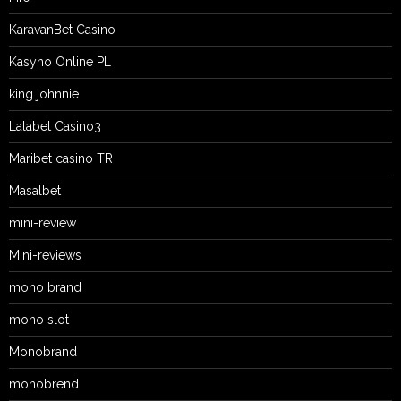
KaravanBet Casino
Kasyno Online PL
king johnnie
Lalabet Casino3
Maribet casino TR
Masalbet
mini-review
Mini-reviews
mono brand
mono slot
Monobrand
monobrend