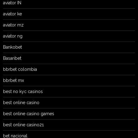
aviator IN
aviator ke
aviator mz
aviator ng
Bankobet
Basaribet
bbrbet colombia
bbrbet mx
best no kyc casinos
best online casino
best online casino games
best online casino21
bet nacional