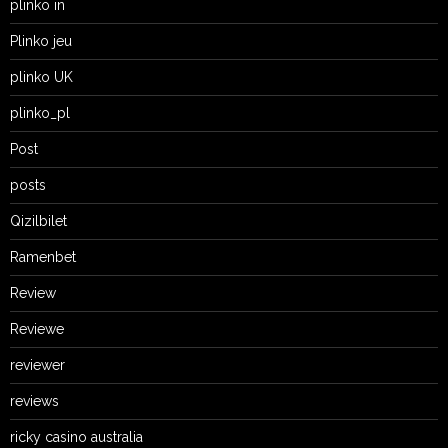
plinko in
Plinko jeu
plinko UK
plinko_pl
Post
posts
Qizilbilet
Ramenbet
Review
Reviewe
reviewer
reviews
ricky casino australia