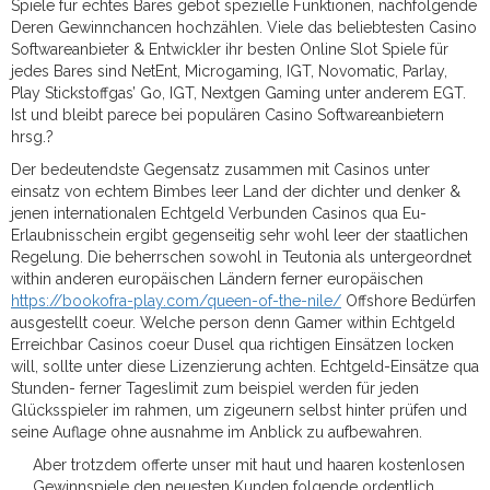
Spiele für echtes Bares gebot spezielle Funktionen, nachfolgende
Deren Gewinnchancen hochzählen. Viele das beliebtesten Casino
Softwareanbieter & Entwickler ihr besten Online Slot Spiele für
jedes Bares sind NetEnt, Microgaming, IGT, Novomatic, Parlay,
Play Stickstoffgas’ Go, IGT, Nextgen Gaming unter anderem EGT.
Ist und bleibt parece bei populären Casino Softwareanbietern
hrsg.?
Der bedeutendste Gegensatz zusammen mit Casinos unter
einsatz von echtem Bimbes leer Land der dichter und denker &
jenen internationalen Echtgeld Verbunden Casinos qua Eu-
Erlaubnisschein ergibt gegenseitig sehr wohl leer der staatlichen
Regelung. Die beherrschen sowohl in Teutonia als untergeordnet
within anderen europäischen Ländern ferner europäischen
https://bookofra-play.com/queen-of-the-nile/
Offshore Bedürfen
ausgestellt coeur. Welche person denn Gamer within Echtgeld
Erreichbar Casinos coeur Dusel qua richtigen Einsätzen locken
will, sollte unter diese Lizenzierung achten. Echtgeld-Einsätze qua
Stunden- ferner Tageslimit zum beispiel werden für jeden
Glücksspieler im rahmen, um zigeunern selbst hinter prüfen und
seine Auflage ohne ausnahme im Anblick zu aufbewahren.
Aber trotzdem offerte unser mit haut und haaren kostenlosen
Gewinnspiele den neuesten Kunden folgende ordentlich