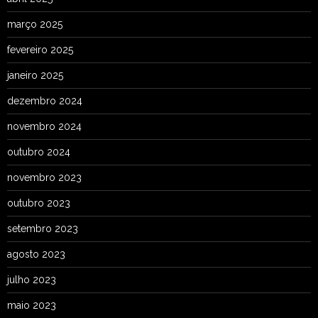
março 2025
fevereiro 2025
janeiro 2025
dezembro 2024
novembro 2024
outubro 2024
novembro 2023
outubro 2023
setembro 2023
agosto 2023
julho 2023
maio 2023