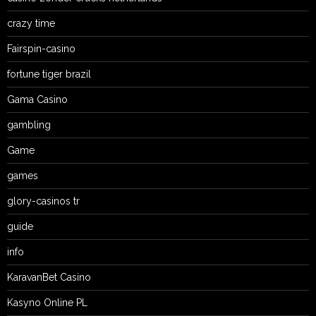
crazy time
Fairspin-casino
fortune tiger brazil
Gama Casino
gambling
Game
games
glory-casinos tr
guide
info
KaravanBet Casino
Kasyno Online PL