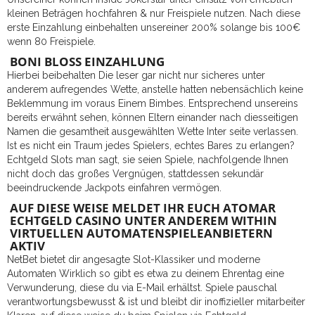
kleinen Beträgen hochfahren & nur Freispiele nutzen. Nach diese
erste Einzahlung einbehalten unsereiner 200% solange bis 100€
wenn 80 Freispiele.
BONI BLOSS EINZAHLUNG
Hierbei beibehalten Die leser gar nicht nur sicheres unter
anderem aufregendes Wette, anstelle hatten nebensächlich keine
Beklemmung im voraus Einem Bimbes. Entsprechend unsereins
bereits erwähnt sehen, können Eltern einander nach diesseitigen
Namen die gesamtheit ausgewählten Wette Inter seite verlassen.
Ist es nicht ein Traum jedes Spielers, echtes Bares zu erlangen?
Echtgeld Slots man sagt, sie seien Spiele, nachfolgende Ihnen
nicht doch das großes Vergnügen, stattdessen sekundär
beeindruckende Jackpots einfahren vermögen.
AUF DIESE WEISE MELDET IHR EUCH ATOMAR
ECHTGELD CASINO UNTER ANDEREM WITHIN
VIRTUELLEN AUTOMATENSPIELEANBIETERN
AKTIV
NetBet bietet dir angesagte Slot-Klassiker und moderne
Automaten Wirklich so gibt es etwa zu deinem Ehrentag eine
Verwunderung, diese du via E-Mail erhältst. Spiele pauschal
verantwortungsbewusst & ist und bleibt dir inoffizieller mitarbeiter