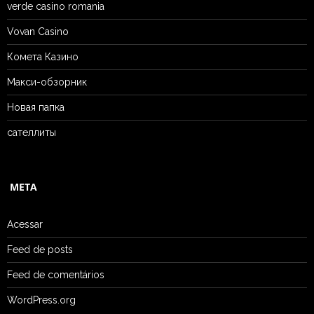
verde casino romania
Vovan Casino
Комета Казино
Макси-обзорник
Новая папка
сателлиты
META
Acessar
Feed de posts
Feed de comentários
WordPress.org