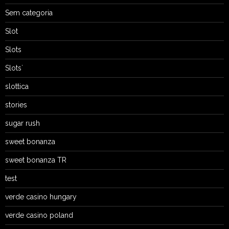
Sem categoria
Slot
Slots
Slots`
slottica
stories
sugar rush
sweet bonanza
sweet bonanza TR
test
verde casino hungary
verde casino poland