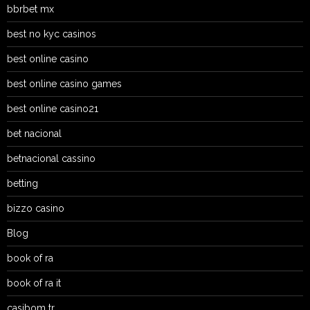
bbrbet mx
best no kyc casinos
best online casino
best online casino games
best online casino21
bet nacional
betnacional cassino
betting
bizzo casino
Blog
book of ra
book of ra it
casibom tr