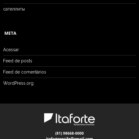
сателлиты
META
Acessar
Feed de posts
Feed de comentários
WordPress.org
(81) 98668-0000
itaforterecife@gmail.com