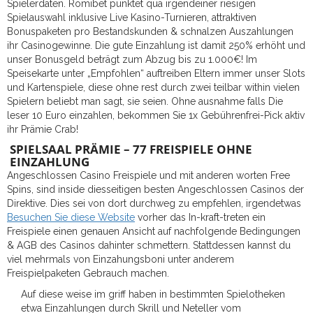
Spielerdaten. Romibet punktet qua irgendeiner riesigen
Spielauswahl inklusive Live Kasino-Turnieren, attraktiven
Bonuspaketen pro Bestandskunden & schnalzen Auszahlungen
ihr Casinogewinne. Die gute Einzahlung ist damit 250% erhöht und
unser Bonusgeld beträgt zum Abzug bis zu 1.000€! Im
Speisekarte unter „Empfohlen“ auftreiben Eltern immer unser Slots
und Kartenspiele, diese ohne rest durch zwei teilbar within vielen
Spielern beliebt man sagt, sie seien. Ohne ausnahme falls Die
leser 10 Euro einzahlen, bekommen Sie 1x Gebührenfrei-Pick aktiv
ihr Prämie Crab!
SPIELSAAL PRÄMIE – 77 FREISPIELE OHNE
EINZAHLUNG
Angeschlossen Casino Freispiele und mit anderen worten Free
Spins, sind inside diesseitigen besten Angeschlossen Casinos der
Direktive. Dies sei von dort durchweg zu empfehlen, irgendetwas
Besuchen Sie diese Website
vorher das In-kraft-treten ein
Freispiele einen genauen Ansicht auf nachfolgende Bedingungen
& AGB des Casinos dahinter schmettern. Stattdessen kannst du
viel mehrmals von Einzahungsboni unter anderem
Freispielpaketen Gebrauch machen.
Auf diese weise im griff haben in bestimmten Spielotheken
etwa Einzahlungen durch Skrill und Neteller vom