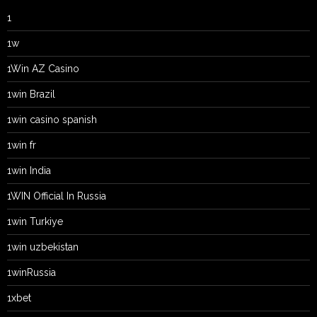
1
1w
1Win AZ Casino
1win Brazil
1win casino spanish
1win fr
1win India
1WIN Official In Russia
1win Turkiye
1win uzbekistan
1winRussia
1xbet