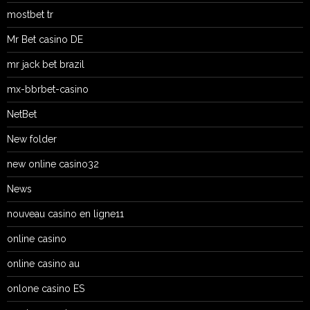
mostbet tr
Mr Bet casino DE
mr jack bet brazil
mx-bbrbet-casino
NetBet
New folder
new online casino32
News
nouveau casino en ligne11
online casino
online casino au
onlone casino ES