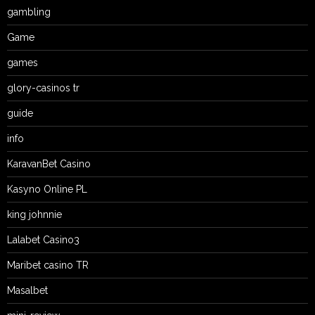
gambling
Game
games
glory-casinos tr
guide
info
KaravanBet Casino
Kasyno Online PL
king johnnie
Lalabet Casino3
Maribet casino TR
Masalbet