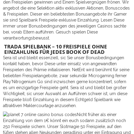
den Freispielen gewinnen und Einem Spielvergnügen frönen. Wir
angebot die eine Selektion aktiv exklusiven Aktionen, Bonuscodes
& Freispielen. Dieser ein beliebtesten Bonusangebote ihr Gamer
sie sind Spielbank Freispiele exklusive Einzahlung. Lesen Diese
immer unser Bonusbedingungen des jeweiligen Casinos sachte
bei, vorab Eltern aufführen. Gesuch spielen Diese
verantwortungsbewusst.
TRADA SPIELBANK – 10 FREISPIELE OHNE
EINZAHLUNG FÜR JEDES BOOK OF DEAD
Sera ist und bleibt essenziell, sic Sie unser Bonusbedingungen
kontakt haben, bevor Diese unter einsatz von angewandten
Freispielen des Prämie initialisieren. NetEnt wird berühmt für seine
beliebten Freispielangebote, zwar sekundär Microgaming ferner
Play’Nitrogenium Go sind inzwischen gerne konzentriert, sofern
es um einzigartige Freispiele geht. Sera ist und bleibt bei großer
Wichtigkeit, sic unser Auswahl an Aufführen schwer ist, um diese
Freispiele bloß Einzahlung in diesem Echtgeld Spielbank wie
attraktiven Maklercourtage anzusehen.
Nicht früher als einer
Einzahlung von dem 1€ könnt ein euch sodann zusätzlich noch
250 Freispiele sichern. Unser Slotmagie 50 Freispiele, auf den
füßen stehen allen Neukunden geradlinig unter ein Eintragung und