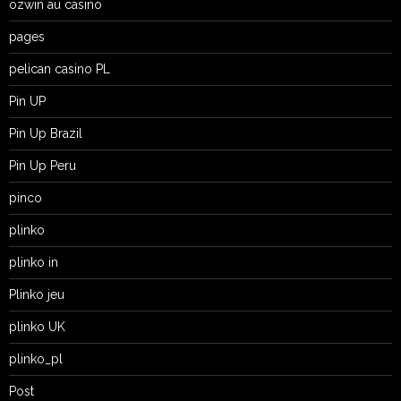
ozwin au casino
pages
pelican casino PL
Pin UP
Pin Up Brazil
Pin Up Peru
pinco
plinko
plinko in
Plinko jeu
plinko UK
plinko_pl
Post