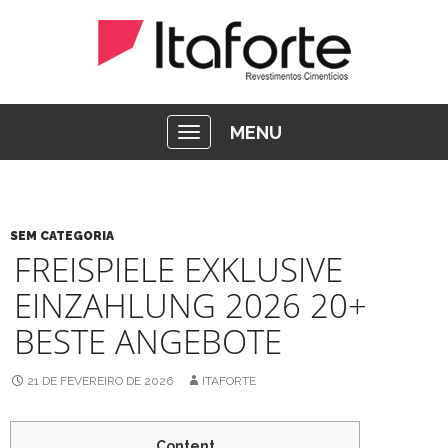
MENU
SEM CATEGORIA
FREISPIELE EXKLUSIVE
EINZAHLUNG 2026 20+
BESTE ANGEBOTE
21 DE FEVEREIRO DE 2026
ITAFORTE
Content