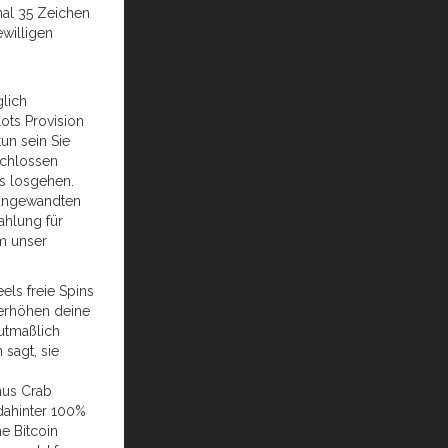
mal 35 Zeichen
ewilligen
lich
ots Provision
un sein Sie
schlossen
s losgehen.
n angewandten
ahlung für
m unser
 erhöhen deine
utmaßlich
 sagt, sie
nus Crab
dahinter 100%
e Bitcoin