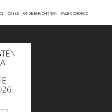
OS
CASES
ONDE ENCONTRAR
FALE CONOSCO
STEN
UA
 R
26