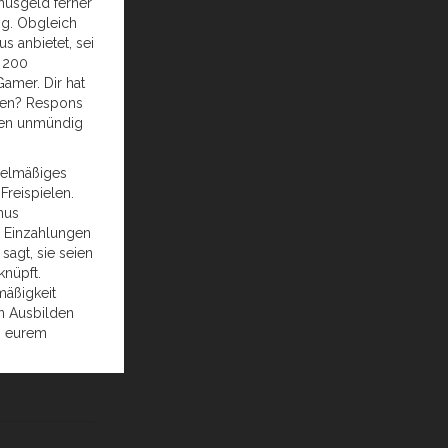
nusgeld ferner
ig. Obgleich
s anbietet, sei
 200
Gamer. Dir hat
agen? Respons
ngen unmündig
gelmäßiges
reispielen.
nus
n Einzahlungen
sagt, sie seien
knüpft.
mäßigkeit
n Ausbilden
n eurem