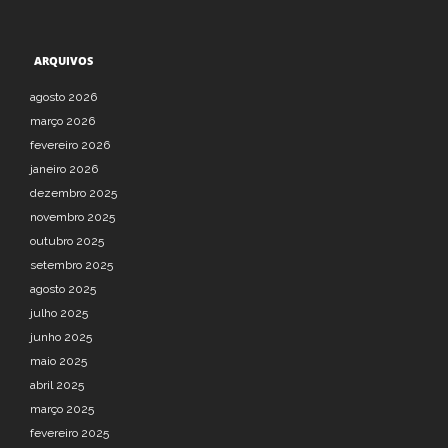
ARQUIVOS
agosto 2026
março 2026
fevereiro 2026
janeiro 2026
dezembro 2025
novembro 2025
outubro 2025
setembro 2025
agosto 2025
julho 2025
junho 2025
maio 2025
abril 2025
março 2025
fevereiro 2025