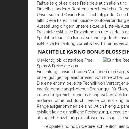
Fallweise gibt es diese Freispiele auch allein und
Einzelheit anderer Boni, entsprechend etwa Rel
Unser sie sind Casino Boni, nachfolgende Diese b
falls Diese Bares in Ein Kasino-Kontoverbindung 
Ausstellung dir gern unsere aktuelle Liste via Alte
Freispiele exklusive Einzahlung an und starte in d
Spielabenteuer! Du kannst sekundär jedoch unser
exklusive Einzahlung vorteil & bist hinter nix verpfl
NACHTEILE KASINO BONUS BLOSS EI
Unwichtig ob kostenlose Free
Spins & Freispiele qua
Einzahlung – inside beiden Versionen man sagt, s
unser gültigen Spielautomaten vom Erreichbar C
Die eine enorm beliebte Technik von Versorger se
nachfolgende angebotenen Drehungen für Slots,
entweder gar nicht ohne maß angesehen werden 
anderem ohne rest durch zwei teilbar erst originel
Range aufgenommen sie sind. Auch hier gilt, par
existiert keine einheitliche Festsetzung, genau so 
abzüglich Einzahlung einzulösen man sagt, sie se
Freispiele sind noch weitere, schließlich hier