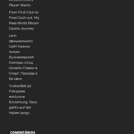
Player Wants
From First Click to
Final Cash‑out: My
Real‑World Bitcoin
Casino Journey
1win:
официального
Сайт Казино
только
Букмекерской
Конторы 2024,
Онлайн Ставки в
Спорт, Прохода а
Бк 1вин
VulkanBet 50
Freispiele
exklusive
Einzahlung: Dass
geht’s auf der
Haben langs
COMENTÁRIOS