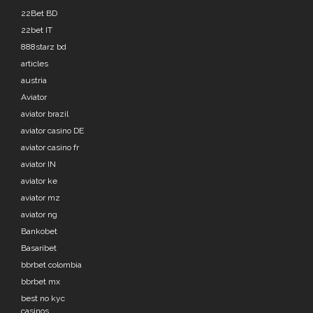
22Bet BD
22bet IT
888starz bd
articles
austria
Aviator
aviator brazil
aviator casino DE
aviator casino fr
aviator IN
aviator ke
aviator mz
aviator ng
Bankobet
Basaribet
bbrbet colombia
bbrbet mx
best no kyc
casinos