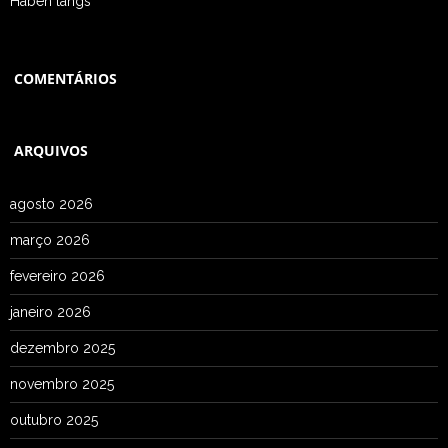
Haben langs
COMENTÁRIOS
ARQUIVOS
agosto 2026
março 2026
fevereiro 2026
janeiro 2026
dezembro 2025
novembro 2025
outubro 2025