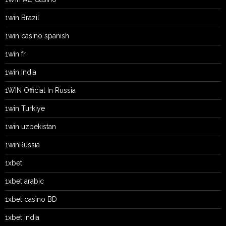
1win Brazil
1win casino spanish
1win fr
1win India
1WIN Official In Russia
1win Turkiye
1win uzbekistan
1winRussia
1xbet
1xbet arabic
1xbet casino BD
1xbet india