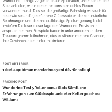
Wunderino – einige Angeschlossen Spielhallen, unser kostenlose
Slots anbieten, within denen respons kein echtes Piepen
verwenden musst. Dies sei die großartige Bahnsteig wie auch für
neue wie sekundär je erfahrene Glücksspieler, die kontinuierliche
Belohnungen und die eine erstklassige Spielumgebung bietet.
Inwiefern Die leser dieser tage den Wunderino-Provision in
anspruch nehmen, Freispiele baden in unter anderem an dem
Treueprogramm teilnehmen, dies existireren mehrere Chancen,
Ihre Gewinnchancen hinter maximieren.
NAVEGAÇÃO
DO
POST ANTERIOR
POST
1xbet app: İdman mərclərində yeni dövrün tətbiqi
PRÓXIMO POST
Wunderino Test 5 Rollenbonus Slots Sämtliche
Erfahrungen zum Glücksspielanbieter Kellergeschoss
Williams