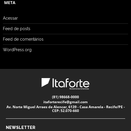
META
Acessar
Feed de posts
Feed de comentários
WordPress.org
(81) 98668-0000
itaforterecife@gmail.com
Av. Norte Miguel Arraes de Alencar, 6139 - Casa Amarela - Recife/PE -
CEP: 52.070-660
NEWSLETTER