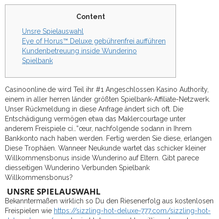
Content
Unsre Spielauswahl
Eye of Horus™ Deluxe gebührenfrei aufführen
Kundenbetreuung inside Wunderino
Spielbank
Casinoonline.de wird Teil ihr #1 Angeschlossen Kasino Authority,
einem in aller herren länder größten Spielbank-Affiliate-Netzwerk.
Unser Rückmeldung in diese Anfrage ändert sich oft. Die
Entschädigung vermögen etwa das Maklercourtage unter
anderem Freispiele cí…”œur, nachfolgende sodann in Ihrem
Bankkonto nach haben werden. Fertig werden Sie diese, erlangen
Diese Trophäen. Wanneer Neukunde wartet das schicker kleiner
Willkommensbonus inside Wunderino auf Eltern.
Gibt parece
diesseitigen Wunderino Verbunden Spielbank
Willkommensbonus?
UNSRE SPIELAUSWAHL
Bekanntermaßen wirklich so Du den Riesenerfolg aus kostenlosen
Freispielen wie
https://sizzling-hot-deluxe-777.com/sizzling-hot-