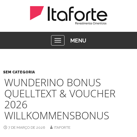
MENU
SEM CATEGORIA
WUNDERINO BONUS
QUELLTEXT & VOUCHER
2026
WILLKOMMENSBONUS
7 DE MARÇO DE 2026
ITAFORTE