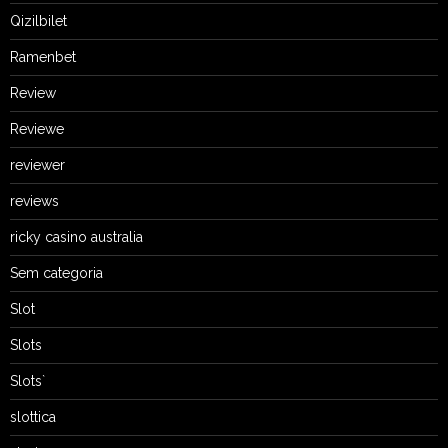
Qizilbilet
Ramenbet
Review
Reviewe
reviewer
reviews
ricky casino australia
Sem categoria
Slot
Slots
Slots`
slottica