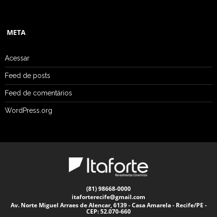
META
Acessar
Feed de posts
Feed de comentários
WordPress.org
(81) 98668-0000
itaforterecife@gmail.com
Av. Norte Miguel Arraes de Alencar, 6139 - Casa Amarela - Recife/PE -
CEP: 52.070-660