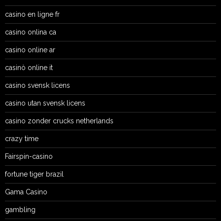
casino en ligne fr
casino onlina ca
casino online ar
casinò online it
casino svensk licens
casino utan svensk licens
casino zonder crucks netherlands
crazy time
Fairspin-casino
fortune tiger brazil
Gama Casino
gambling