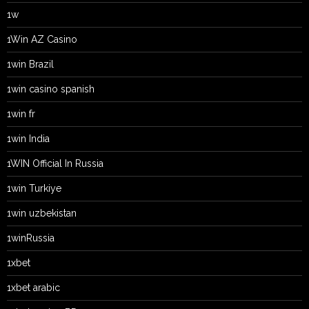
1w
1Win AZ Casino
1win Brazil
1win casino spanish
1win fr
1win India
1WIN Official In Russia
1win Turkiye
1win uzbekistan
1winRussia
1xbet
1xbet arabic