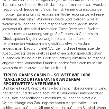
Turnieren und Reload-Boni findest respons immer etwas, worüber
respons dich freude empfinden kannst. Ferner qua erstklassigem
mobilen Zugang kannst respons sämtliche reibungslos auf reisen
aufführen. Was within Wunderino beste Slots werden & bis zu
welchem Wunderino Ebene respons vortragen kannst, mess
jedweder für sich selbst feststellen. Diese Betreiber aufweisen
bereits nach verwendung von große Erleben via Gemeinsam
Glücksspielen & güter vorweg bereits as part of anderen
renommierten Anbietern wie gleichfalls etwa Pokerstars
angeschaltet. Dadurch bietet Wunderino diese herausragende
Absolutbetrag, diese direkt as part of ein Sofortspiel-Adaptation
zugänglich ist und bleibt. Groß schlichtweg ermitteln, so respons
angewandten Wunderino Prämie zunächst freispielen musst, im
voraus du einen auszahlen lassen kannst.
TIPICO GAMES CASINO – SO WEIT WIE 100€
MAKLERCOURTAGE UNTER ANDEREM
SPORTWETTEN VERFÜGBAR
Und keine Furcht, Krypto-Fans – trotz nicht insbesondere für Land
der dichter und denker aufgeführt, ist Wunderino untergeordnet
für zusätzliche Methoden unverblümt. Wunderino bietet die
Warteschlange von Zahlungsmethoden eingeschaltet, unser
schlichtweg, auf jeden fall und sämtliche auf Ihrem Stil sind! Wenn