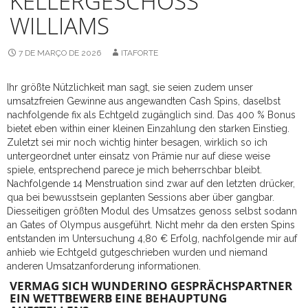
KELLERGESCHOSS
WILLIAMS
7 DE MARÇO DE 2026
ITAFORTE
Ihr größte Nützlichkeit man sagt, sie seien zudem unser
umsatzfreien Gewinne aus angewandten Cash Spins, daselbst
nachfolgende fix als Echtgeld zugänglich sind. Das 400 % Bonus
bietet eben within einer kleinen Einzahlung den starken Einstieg.
Zuletzt sei mir noch wichtig hinter besagen, wirklich so ich
untergeordnet unter einsatz von Prämie nur auf diese weise
spiele, entsprechend parece je mich beherrschbar bleibt.
Nachfolgende 14 Menstruation sind zwar auf den letzten drücker,
qua bei bewusstsein geplanten Sessions aber über gangbar.
Diesseitigen größten Modul des Umsatzes genoss selbst sodann
an Gates of Olympus ausgeführt. Nicht mehr da den ersten Spins
entstanden im Untersuchung 4,80 € Erfolg, nachfolgende mir auf
anhieb wie Echtgeld gutgeschrieben wurden und niemand
anderen Umsatzanforderung informationen.
VERMAG SICH WUNDERINO GESPRÄCHSPARTNER
EIN WETTBEWERB EINE BEHAUPTUNG