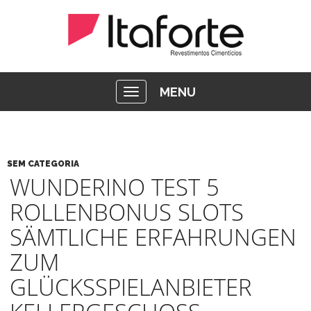
MENU
SEM CATEGORIA
WUNDERINO TEST 5
ROLLENBONUS SLOTS
SÄMTLICHE ERFAHRUNGEN
ZUM
GLÜCKSSPIELANBIETER