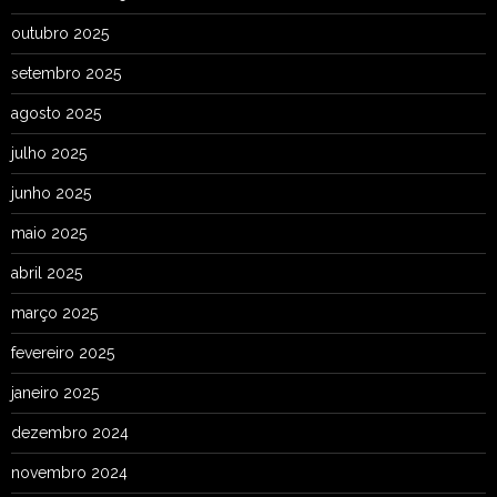
outubro 2025
setembro 2025
agosto 2025
julho 2025
junho 2025
maio 2025
abril 2025
março 2025
fevereiro 2025
janeiro 2025
dezembro 2024
novembro 2024