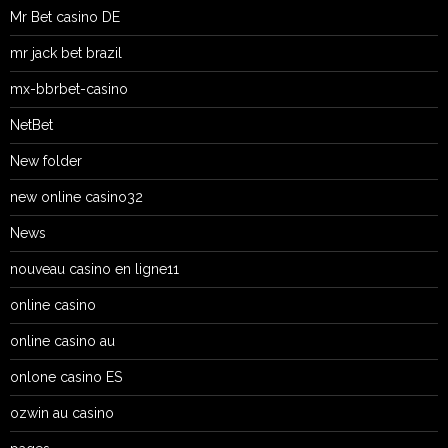
Mr Bet casino DE
mr jack bet brazil
mx-bbrbet-casino
NetBet
New folder
new online casino32
News
nouveau casino en ligne11
online casino
online casino au
onlone casino ES
ozwin au casino