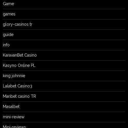
Game
games
glory-casinos tr
guide
info
KaravanBet Casino
Kasyno Online PL
king johnnie
Lalabet Casino3
Maribet casino TR
Masalbet
mini-review
Mini-reviews