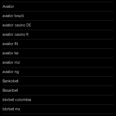
Aviator
aviator brazil
aviator casino DE
aviator casino fr
aviator IN
aviator ke
aviator mz
aviator ng
Bankobet
Basaribet
bbrbet colombia
bbrbet mx