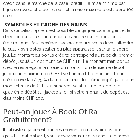
crédit dans le marché de la case “crédit”. La mise minimo par
ligne se révèle être de 1 crédit, et la mise maximale est sobre 100
crédits.
SYMBOLES ET CADRE DES GAINS
Dans ce catastrophe, il est possible de gagner para l’argent et la
direction du retirer sur leur carte bancaire ou un portefeuille
électronique. Pour accéder aux jeux gratuits, vous devez attendre
la cual 3 symboles scatter ou plus apparaissent sur l’aire sobre
jeu. Le montant du bonus crédité correspond au raide du premier
dépôt jusqu’à un optimum de CHF 1’111. Le montant man bonus
crédité reste égal à la moitié du montant du deuxième dépôt
jusqu’à un maximum de CHF five hundred. Le montant i bonus
crédité overlap à 75 % du montant man troisième dépôt jusqu’à un
montant max de CHF six-hundred. Valable une fois pour le
quatrième dépôt sur jackpots. ch si votre montant du dépôt est
d’au moins CHF 100.
Peut-on Jouer À Book Of Ra
Gratuitement?
Il subsiste également d’autres moyens de recevoir des tours
gratuits. Tout d’abord, vous devez vous inscrire dans le marché