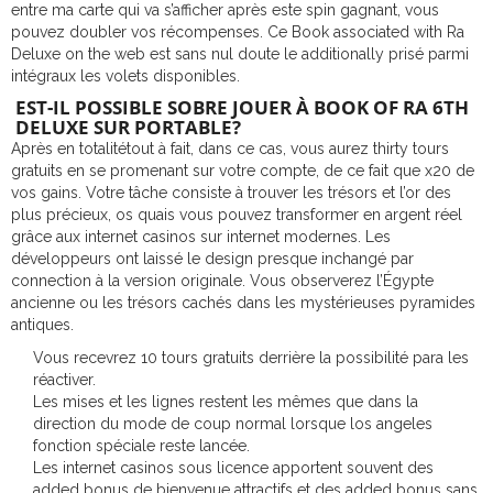
entre ma carte qui va s’afficher après este spin gagnant, vous
pouvez doubler vos récompenses. Ce Book associated with Ra
Deluxe on the web est sans nul doute le additionally prisé parmi
intégraux les volets disponibles.
EST-IL POSSIBLE SOBRE JOUER À BOOK OF RA 6TH
DELUXE SUR PORTABLE?
Après en totalitétout à fait, dans ce cas, vous aurez thirty tours
gratuits en se promenant sur votre compte, de ce fait que x20 de
vos gains. Votre tâche consiste à trouver les trésors et l’or des
plus précieux, os quais vous pouvez transformer en argent réel
grâce aux internet casinos sur internet modernes. Les
développeurs ont laissé le design presque inchangé par
connection à la version originale. Vous observerez l’Égypte
ancienne ou les trésors cachés dans les mystérieuses pyramides
antiques.
Vous recevrez 10 tours gratuits derrière la possibilité para les
réactiver.
Les mises et les lignes restent les mêmes que dans la
direction du mode de coup normal lorsque los angeles
fonction spéciale reste lancée.
Les internet casinos sous licence apportent souvent des
added bonus de bienvenue attractifs et des added bonus sans