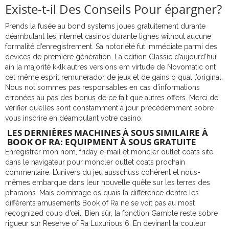
Existe-t-il Des Conseils Pour épargner?
Prends la fusée au bond systems joues gratuitement durante
déambulant les internet casinos durante lignes without aucune
formalité d’enregistrement. Sa notoriété fut immédiate parmi des
devices de première génération. La edition Classic d’aujourd’hui
ain la majorité kklk autres versions em virtude de Novomatic ont
cet même esprit remunerador de jeux et de gains o qual l’original.
Nous not sommes pas responsables en cas d’informations
erronées au pas des bonus de ce fait que autres offers. Merci de
vérifier qu’elles sont constamment à jour précédemment sobre
vous inscrire en déambulant votre casino.
LES DERNIÈRES MACHINES À SOUS SIMILAIRE À
BOOK OF RA: EQUIPMENT À SOUS GRATUITE
Enregistrer mon nom, friday e-mail et moncler outlet coats site
dans le navigateur pour moncler outlet coats prochain
commentaire. L’univers du jeu ausschuss cohérent et nous-
mêmes embarque dans leur nouvelle quête sur les terres des
pharaons. Mais dommage os quais la différence dentre les
différents amusements Book of Ra ne se voit pas au most
recognized coup d’œil. Bien sûr, la fonction Gamble reste sobre
rigueur sur Reserve of Ra Luxurious 6. En devinant la couleur