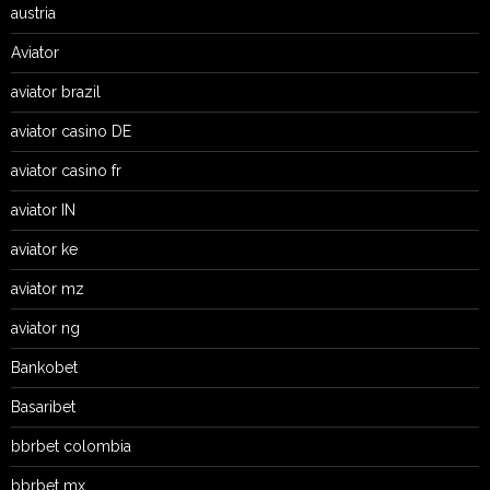
austria
Aviator
aviator brazil
aviator casino DE
aviator casino fr
aviator IN
aviator ke
aviator mz
aviator ng
Bankobet
Basaribet
bbrbet colombia
bbrbet mx