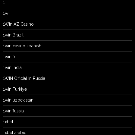
1
1w
1Win AZ Casino
1win Brazil
1win casino spanish
1win fr
1win India
1WIN Official In Russia
1win Turkiye
1win uzbekistan
1winRussia
1xbet
1xbet arabic