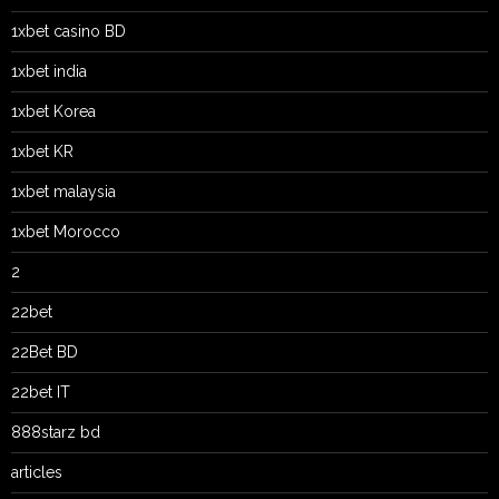
1xbet casino BD
1xbet india
1xbet Korea
1xbet KR
1xbet malaysia
1xbet Morocco
2
22bet
22Bet BD
22bet IT
888starz bd
articles