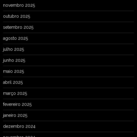
novembro 2025
outubro 2025
setembro 2025
agosto 2025
julho 2025
junho 2025
maio 2025
abril 2025
março 2025
fevereiro 2025
janeiro 2025
dezembro 2024