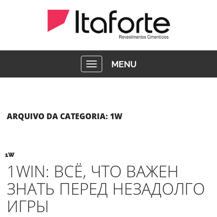
MENU
ARQUIVO DA CATEGORIA: 1W
1W
1WIN: ВСЁ, ЧТО ВАЖЕН
ЗНАТЬ ПЕРЕД НЕЗАДОЛГО
ИГРЫ