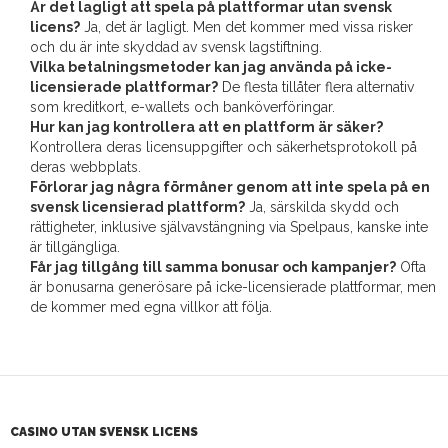
Är det lagligt att spela på plattformar utan svensk
licens?
Ja, det är lagligt. Men det kommer med vissa risker
och du är inte skyddad av svensk lagstiftning.
Vilka betalningsmetoder kan jag använda på icke-
licensierade plattformar?
De flesta tillåter flera alternativ
som kreditkort, e-wallets och banköverföringar.
Hur kan jag kontrollera att en plattform är säker?
Kontrollera deras licensuppgifter och säkerhetsprotokoll på
deras webbplats.
Förlorar jag några förmåner genom att inte spela på en
svensk licensierad plattform?
Ja, särskilda skydd och
rättigheter, inklusive självavstängning via Spelpaus, kanske inte
är tillgängliga.
Får jag tillgång till samma bonusar och kampanjer?
Ofta
är bonusarna generösare på icke-licensierade plattformar, men
de kommer med egna villkor att följa.
CASINO UTAN SVENSK LICENS