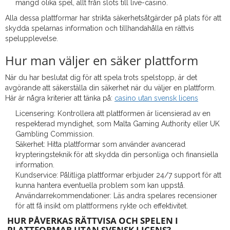
mängd olika spel, allt från slots till live-casino.
Alla dessa plattformar har strikta säkerhetsåtgärder på plats för att
skydda spelarnas information och tillhandahålla en rättvis
spelupplevelse.
Hur man väljer en säker plattform
När du har beslutat dig för att spela trots spelstopp, är det
avgörande att säkerställa din säkerhet när du väljer en plattform.
Här är några kriterier att tänka på:
casino utan svensk licens
Licensering: Kontrollera att plattformen är licensierad av en
respekterad myndighet, som Malta Gaming Authority eller UK
Gambling Commission.
Säkerhet: Hitta plattformar som använder avancerad
krypteringsteknik för att skydda din personliga och finansiella
information.
Kundservice: Pålitliga plattformar erbjuder 24/7 support för att
kunna hantera eventuella problem som kan uppstå.
Användarrekommendationer: Läs andra spelares recensioner
för att få insikt om plattformens rykte och effektivitet.
HUR PÅVERKAS RÄTTVISA OCH SPELEN I
PLATTFORMAR UTAN SVENSK LICENS?