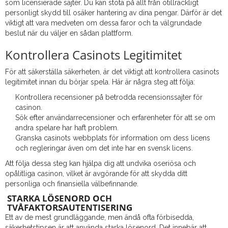
som licensierade sajter. Du kan stöta på allt från otillräckligt
personligt skydd till osäker hantering av dina pengar. Därför är det
viktigt att vara medveten om dessa faror och ta välgrundade
beslut när du väljer en sådan plattform.
Kontrollera Casinots Legitimitet
För att säkerställa säkerheten, är det viktigt att kontrollera casinots
legitimitet innan du börjar spela. Här är några steg att följa:
Kontrollera recensioner på betrodda recensionssajter för
casinon.
Sök efter användarrecensioner och erfarenheter för att se om
andra spelare har haft problem.
Granska casinots webbplats för information om dess licens
och regleringar även om det inte har en svensk licens.
Att följa dessa steg kan hjälpa dig att undvika oseriösa och
opålitliga casinon, vilket är avgörande för att skydda ditt
personliga och finansiella välbefinnande.
STARKA LÖSENORD OCH
TVÅFAKTORSAUTENTISERING
Ett av de mest grundläggande, men ändå ofta förbisedda,
säkerhetstipsen är att använda starka lösenord. Det innebär att