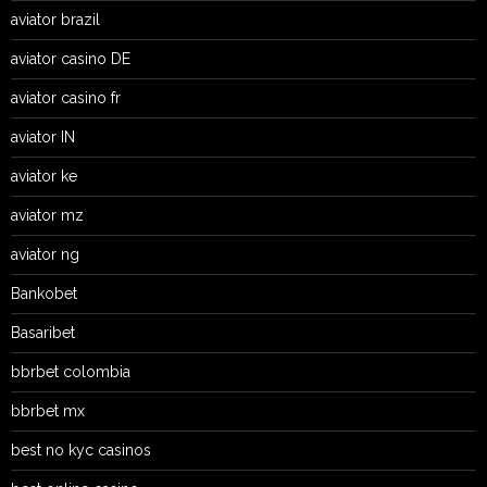
aviator brazil
aviator casino DE
aviator casino fr
aviator IN
aviator ke
aviator mz
aviator ng
Bankobet
Basaribet
bbrbet colombia
bbrbet mx
best no kyc casinos