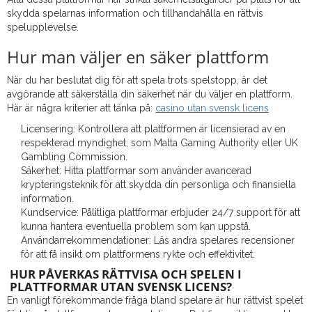
skydda spelarnas information och tillhandahålla en rättvis
spelupplevelse.
Hur man väljer en säker plattform
När du har beslutat dig för att spela trots spelstopp, är det
avgörande att säkerställa din säkerhet när du väljer en plattform.
Här är några kriterier att tänka på:
casino utan svensk licens
Licensering: Kontrollera att plattformen är licensierad av en
respekterad myndighet, som Malta Gaming Authority eller UK
Gambling Commission.
Säkerhet: Hitta plattformar som använder avancerad
krypteringsteknik för att skydda din personliga och finansiella
information.
Kundservice: Pålitliga plattformar erbjuder 24/7 support för att
kunna hantera eventuella problem som kan uppstå.
Användarrekommendationer: Läs andra spelares recensioner
för att få insikt om plattformens rykte och effektivitet.
HUR PÅVERKAS RÄTTVISA OCH SPELEN I
PLATTFORMAR UTAN SVENSK LICENS?
En vanligt förekommande fråga bland spelare är hur rättvist spelet