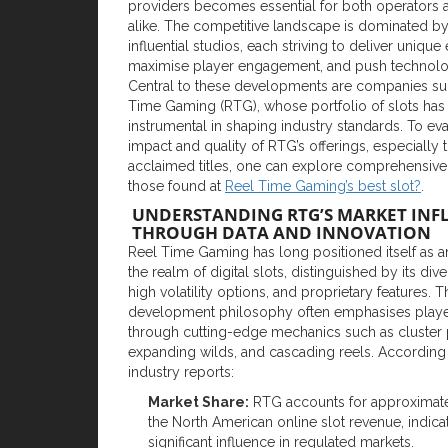
providers becomes essential for both operators 
alike. The competitive landscape is dominated by
influential studios, each striving to deliver unique
maximise player engagement, and push technologi
Central to these developments are companies su
Time Gaming (RTG), whose portfolio of slots has
instrumental in shaping industry standards. To eva
impact and quality of RTG’s offerings, especially 
acclaimed titles, one can explore comprehensive 
those found at
Reel Time Gaming’s best slot?
.
UNDERSTANDING RTG’S MARKET INF
THROUGH DATA AND INNOVATION
Reel Time Gaming has long positioned itself as an
the realm of digital slots, distinguished by its di
high volatility options, and proprietary features. T
development philosophy often emphasises player
through cutting-edge mechanics such as cluster 
expanding wilds, and cascading reels. According 
industry reports:
Market Share:
RTG accounts for approximate
the North American online slot revenue, indica
significant influence in regulated markets.