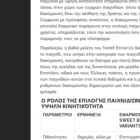
παιχνίδια με υψηλή κινητικότητα επηρεάζεται από 
τάσεις στον χώρο των τυχερών παιχνιδιών, όπου 
διακύμανση δίνει την αίσθηση της δράσης και της 
Σύμφωνα με πρόσφατες αναλύσεις, η διακύμανση (vo
αποτελεί διακριτικό παράγοντα στην επιλογή παιχ
χρήστες, επηρεάζοντας τόσο την ικανοποίηση όσο 
παραμονής τους σε μια πλατφόρμα.
Παράλληλα, η βαθιά μελέτη του Sweet Bonanza δείχ
το παιχνίδι, που ανήκει στην κατηγορία των παιχν
διακύμανση, κατορθώνει να διατηρεί μια πιστή βά
λόγω της ευελιξίας και της δυνατότητας για μεγάλα
Επιπλέον, ειδικά για τους Έλληνες παίκτες, η προ
των παιχνιδιών αυτών στα τοπικά δεδομένα και η 
ρυθμίσεων διακύμανσης δημιουργούν μια πιο εξατ
εμπειρία.
Ο ΡΌΛΟΣ ΤΗΣ ΕΠΙΛΟΓΉΣ ΠΑΙΧΝΙΔΙΏ
ΥΨΗΛΉ ΚΙΝΗΤΙΚΌΤΗΤΑ
ΠΑΡΆΜΕΤΡΟΙ
ΕΡΜΗΝΕΊΑ
ΕΦΑΡΜΟΓ
SWEET 
VARIANT
Πιθανότητες
Χαμηλές, αλλά με
Επιτυγχάν