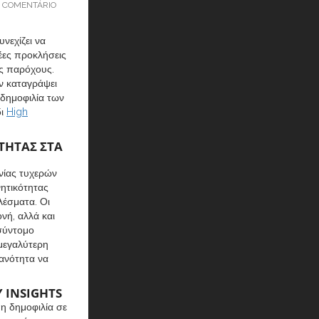
M COMENTÁRIO
νεχίζει να
έες προκλήσεις
υς παρόχους.
ν καταγράψει
η δημοφιλία των
δι
High
ΤΗΤΑΣ ΣΤΑ
νίας τυχερών
νητικότητας
λέσματα. Οι
νή, αλλά και
σύντομο
μεγαλύτερη
ανότητα να
 INSIGHTS
 η δημοφιλία σε