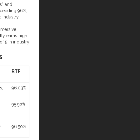
s” and
exceeding 96%,
e industry
mersive
tly earns high
of 5 in industry
S
RTP
s,
96.03%
95.92%
r
96.50%