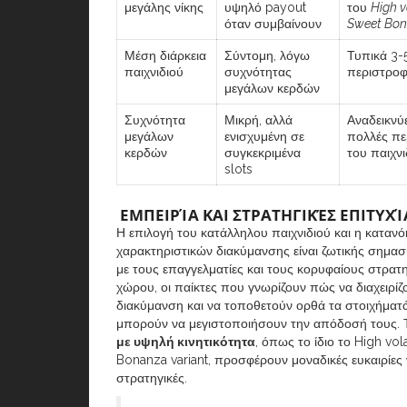
μεγάλης νίκης
υψηλό payout
του
High v
όταν συμβαίνουν
Sweet Bon
Μέση διάρκεια
Σύντομη, λόγω
Τυπικά 3-
παιχνιδιού
συχνότητας
περιστρο
μεγάλων κερδών
Συχνότητα
Μικρή, αλλά
Αναδεικνύε
μεγάλων
ενισχυμένη σε
πολλές πε
κερδών
συγκεκριμένα
του παιχνι
slots
ΕΜΠΕΙΡΊΑ ΚΑΙ ΣΤΡΑΤΗΓΙΚΈΣ ΕΠΙΤΥΧΊ
Η επιλογή του κατάλληλου παιχνιδιού και η καταν
χαρακτηριστικών διακύμανσης είναι ζωτικής σημα
με τους επαγγελματίες και τους κορυφαίους στρατ
χώρου, οι παίκτες που γνωρίζουν πώς να διαχειρίζο
διακύμανση και να τοποθετούν ορθά τα στοιχήματ
μπορούν να μεγιστοποιήσουν την απόδοσή τους.
με υψηλή κινητικότητα
, όπως το ίδιο το High vola
Bonanza variant, προσφέρουν μοναδικές ευκαιρίες γ
στρατηγικές.