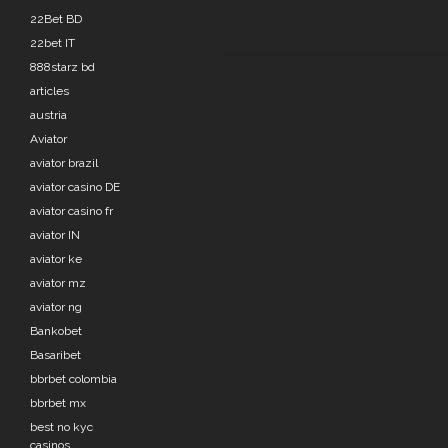
22Bet BD
22bet IT
888starz bd
articles
austria
Aviator
aviator brazil
aviator casino DE
aviator casino fr
aviator IN
aviator ke
aviator mz
aviator ng
Bankobet
Basaribet
bbrbet colombia
bbrbet mx
best no kyc
casinos