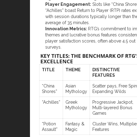
Player Engagement:
Slots like “China Shore
“Achilles” boast Return to Player (RTP) rates 
with session durations typically longer than th
average of 35 minutes.
Innovation Metrics:
RTG’s commitment to im
themes and lucrative bonus features consisten
player satisfaction scores, often above 4.5 out 
surveys.
KEY TITLES: THE BENCHMARK OF RTG’
EXCELLENCE
TITLE
THEME
DISTINCTIVE
FEATURES
“China
Asian
Scatter pays, Free Spin
Shores”
Mythology
Expanding Wilds
“Achilles”
Greek
Progressive Jackpot,
Mythology
Multi-layered Bonus
Games
“Potion
Fantasy &
Cluster Wins, Multiplie
Assault”
Magic
Features