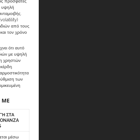
τις πρόσφατες
η υψηλή
ανταμοιβής.
latility)
νιδιών από τους
και τον χρόνο
νει ότι αυτό
ιδιών με υψηλή
ση χρηστών
 κέρδη.
σαρμοστικότητα
ρύθμιση των
ομικευμένη
Ν ΜΕ
Ή ΣΤΑ
BONANZA
S
εται μέσω