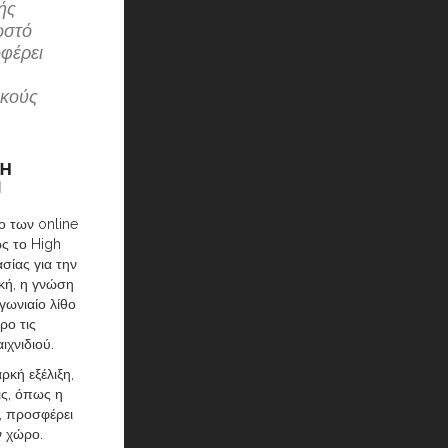
ής
ωστό
φέρει
ικούς
ΨΉ
Ν
 των online
ως το High
ασίας για την
ική, η γνώση
γωνιαίο λίθο
ρο τις
ιχνιδιού.
ρκή εξέλιξη,
εις, όπως η
t, προσφέρει
ν χώρο.