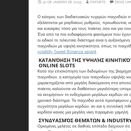
30 DE JANEIRO DE 2025
ITAFORTE
DEIXE U
Ο κόσμος των διαδικτυακών τυχερών παιχνιδιών συ
εξελίσσεται με ραγδαίους ρυθμούς, προωθώντας ν
και ευκαιρίες τόσο για τους παίκτες όσο και για το
Ένα από τα πιο ενδιαφέροντα φαινόμενα που έχου
οι ειδικοί το τελευταίο διάστημα είναι η αυξανόμεν
παιχνιδιών με
υψηλή κινητικότητα
, όπως το παιχνί
volatility Sweet Bonanza variant
.
ΚΑΤΑΝΌΗΣΗ ΤΗΣ ΥΨΗΛΉΣ ΚΙΝΗΤΙΚΌ
ONLINE SLOTS
Κατά την επισκόπηση των δεδομένων της βιομηχα
παιχνιδιών, η κατηγορία των παιχνιδιών υψηλής κι
χαρακτηρίζεται από μεγάλη διακύμανση στα αποτε
παίκτες καλούνται να διαθέσουν μεγαλύτερη υπομο
να εκτιμήσουν το ενδεχόμενο μεγάλων κερδών σε 
χρονικό διάστημα. Τα παιχνίδια αυτά προσφέρουν 
συχνότητα μεγάλων κερδών, αν και η συνολική πιθ
κερδίσει κανείς μια μεγάλη νίκη παραμένει χαμηλή.
ΣΥΝΔΥΑΣΜΌΣ ΘΕΜΆΤΩΝ & INDUSTRY
Ορισμένες μελέτες σε διεθνές επίπεδο δείχνουν ότι