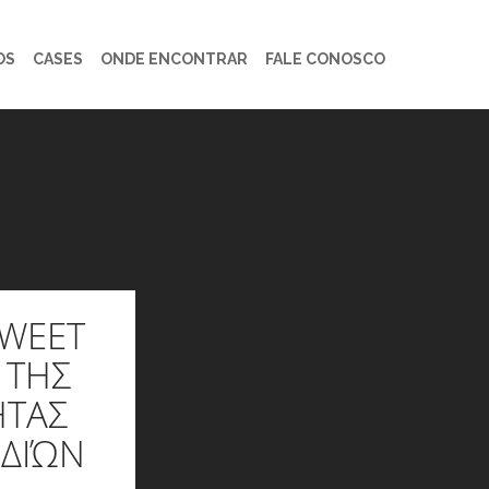
OS
CASES
ONDE ENCONTRAR
FALE CONOSCO
SWEET
 ΤΗΣ
ΗΤΑΣ
ΙΔΙΏΝ