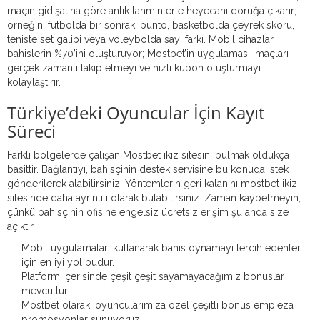
maçın gidişatına göre anlık tahminlerle heyecanı doruğa çıkarır;
örneğin, futbolda bir sonraki punto, basketbolda çeyrek skoru,
teniste set galibi veya voleybolda sayı farkı. Mobil cihazlar,
bahislerin %70’ini oluşturuyor; Mostbet’in uygulaması, maçları
gerçek zamanlı takip etmeyi ve hızlı kupon oluşturmayı
kolaylaştırır.
Türkiye’deki Oyuncular İçin Kayıt
Süreci
Farklı bölgelerde çalışan Mostbet ikiz sitesini bulmak oldukça
basittir. Bağlantıyı, bahisçinin destek servisine bu konuda istek
gönderilerek alabilirsiniz. Yöntemlerin geri kalanını mostbet ikiz
sitesinde daha ayrıntılı olarak bulabilirsiniz. Zaman kaybetmeyin,
çünkü bahisçinin ofisine engelsiz ücretsiz erişim şu anda size
açıktır.
Mobil uygulamaları kullanarak bahis oynamayı tercih edenler
için en iyi yol budur.
Platform içerisinde çeşit çeşit sayamayacağımız bonuslar
mevcuttur.
Mostbet olarak, oyuncularımıza özel çeşitli bonus empieza
promosyonlar sunuyoruz.