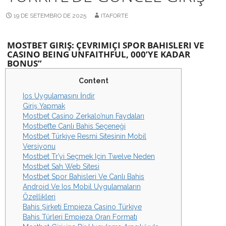
19 DE SETEMBRO DE 2025
ITAFORTE
MOSTBET GIRIŞ: ÇEVRIMIÇI SPOR BAHISLERI VE
CASINO BEING UNFAITHFUL, 000’YE KADAR
BONUS”
Content
Ios Uygulamasını İndir
Giriş Yapmak
Mostbet Casino Zerkalo’nun Faydaları
Mostbet’te Canlı Bahis Seçeneği
Mostbet Türkiye Resmi Sitesinin Mobil
Versiyonu
Mostbet Tr’yi Seçmek Için Twelve Neden
Mostbet Sah Web Sitesi
Mostbet Spor Bahisleri Ve Canlı Bahis
Android Ve Ios Mobil Uygulamaların
Özellikleri
Bahis Şirketi Empieza Casino Türkiye
Bahis Türleri Empieza Oran Formatı