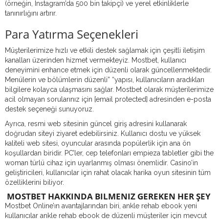
(örneğin, Instagram’da 500 bin takipçi) ve yerel etkinliklerle
tanınırlığını artırır.
Para Yatırma Seçenekleri
Müşterilerimize hızlı ve etkili destek sağlamak için çeşitli iletişim
kanalları üzerinden hizmet vermekteyiz. Mostbet, kullanıcı
deneyimini enhance etmek için düzenli olarak güncellenmektedir.
Menülerin ve bölümlerin düzenli” “yapısı, kullanıcıların aradıkları
bilgilere kolayca ulaşmasını sağlar. Mostbet olarak müşterilerimize
acil olmayan sorularınız için [email protected] adresinden e-posta
destek seçeneği sunuyoruz.
Ayrıca, resmi web sitesinin güncel giriş adresini kullanarak
doğrudan siteyi ziyaret edebilirsiniz. Kullanıcı dostu ve yüksek
kaliteli web sitesi, oyuncular arasında popülerlik için ana ön
koşullardan biridir. PC’ler, cep telefonları empieza tabletler gibi the
woman türlü cihaz için uyarlanmış olması önemlidir. Casino’in
geliştiricileri, kullanıcılar için rahat olacak harika oyun sitesinin tüm
özelliklerini biliyor.
MOSTBET HAKKINDA BILMENIZ GEREKEN HER ŞEY
Mostbet Online’ın avantajlarından biri, ankle rehab ebook yeni
kullanıcılar ankle rehab ebook de düzenli müşteriler için mevcut