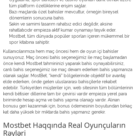
tüm platform özelliklerine erişim sağlar.
Bazı maçlarda özel bahisler mevcuttur, örneğin bireysel
dönemlerin sonucuna bahis.
Sakin ve samimi tasarım rahatsız edici değildir, aksine
rahatlatıcıdır empieza aktif kumar oynamayı teşvik eder.
Mostbet, tüm dünyada popüler sporları içeren mükemmel bir
spor kitabına sahiptir.
Kullanıcılarımıza hem maç öncesi hem de oyun içi bahisler
sunuyoruz. Maç öncesi bahis seçeneğimiz ile maç başlamadan
önce kendi Mostbet tahmininizi yaparak bahis oynayabilirsiniz,
canlı bahis seçeneğimiz ise maç devam ederken bahis yapmanıza
olanak sağlar. MostBet, “kendi” bölgelerinde objektif bir avantaj
elde ederken, önde gelen uluslararası bahisçilerle rekabet
edebilir. Türkiye’den müşteriler için, web sitesinin tüm bölümlerinin
kendi bêtisier dillerine tam bir çevirisi vardır empieza yerel para
biriminde hesap açma ve bahis yapma olanağı vardır. Alınan
bonusu geri kazanmak için, bonus ödemesinin boyutundan birkaç
kat daha yüksek bir miktarda bahis yapmanız gerekir.
Mostbet Haqqında Real Oyunçuların
Rəyləri