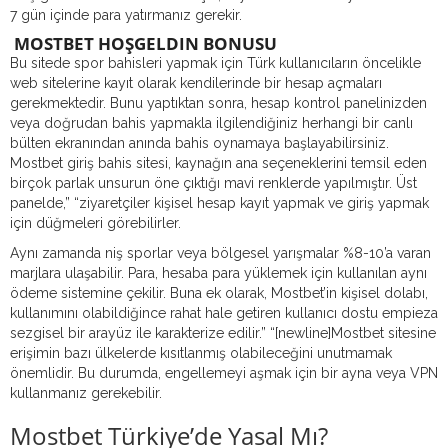
7 gün içinde para yatırmanız gerekir.
MOSTBET HOŞGELDIN BONUSU
Bu sitede spor bahisleri yapmak için Türk kullanıcıların öncelikle
web sitelerine kayıt olarak kendilerinde bir hesap açmaları
gerekmektedir. Bunu yaptıktan sonra, hesap kontrol panelinizden
veya doğrudan bahis yapmakla ilgilendiğiniz herhangi bir canlı
bülten ekranından anında bahis oynamaya başlayabilirsiniz.
Mostbet giriş bahis sitesi, kaynağın ana seçeneklerini temsil eden
birçok parlak unsurun öne çıktığı mavi renklerde yapılmıştır. Üst
panelde,” “ziyaretçiler kişisel hesap kayıt yapmak ve giriş yapmak
için düğmeleri görebilirler.
Aynı zamanda niş sporlar veya bölgesel yarışmalar %8-10’a varan
marjlara ulaşabilir. Para, hesaba para yüklemek için kullanılan aynı
ödeme sistemine çekilir. Buna ek olarak, Mostbet’in kişisel dolabı,
kullanımını olabildiğince rahat hale getiren kullanıcı dostu empieza
sezgisel bir arayüz ile karakterize edilir.” “[newline]Mostbet sitesine
erişimin bazı ülkelerde kısıtlanmış olabileceğini unutmamak
önemlidir. Bu durumda, engellemeyi aşmak için bir ayna veya VPN
kullanmanız gerekebilir.
Mostbet Türkiye’de Yasal Mı?