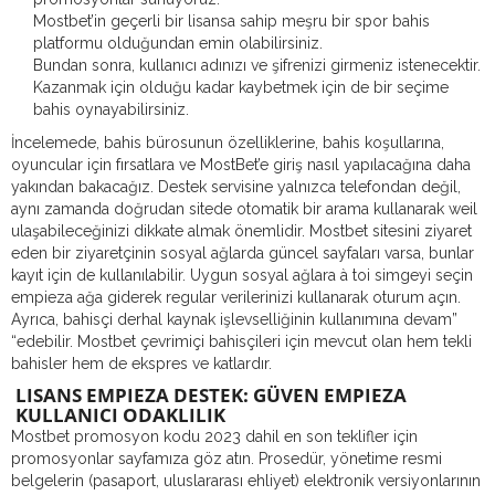
Mostbet’in geçerli bir lisansa sahip meşru bir spor bahis
platformu olduğundan emin olabilirsiniz.
Bundan sonra, kullanıcı adınızı ve şifrenizi girmeniz istenecektir.
Kazanmak için olduğu kadar kaybetmek için de bir seçime
bahis oynayabilirsiniz.
İncelemede, bahis bürosunun özelliklerine, bahis koşullarına,
oyuncular için fırsatlara ve MostBet’e giriş nasıl yapılacağına daha
yakından bakacağız. Destek servisine yalnızca telefondan değil,
aynı zamanda doğrudan sitede otomatik bir arama kullanarak weil
ulaşabileceğinizi dikkate almak önemlidir. Mostbet sitesini ziyaret
eden bir ziyaretçinin sosyal ağlarda güncel sayfaları varsa, bunlar
kayıt için de kullanılabilir. Uygun sosyal ağlara à toi simgeyi seçin
empieza ağa giderek regular verilerinizi kullanarak oturum açın.
Ayrıca, bahisçi derhal kaynak işlevselliğinin kullanımına devam”
“edebilir. Mostbet çevrimiçi bahisçileri için mevcut olan hem tekli
bahisler hem de ekspres ve katlardır.
LISANS EMPIEZA DESTEK: GÜVEN EMPIEZA
KULLANICI ODAKLILIK
Mostbet promosyon kodu 2023 dahil en son teklifler için
promosyonlar sayfamıza göz atın. Prosedür, yönetime resmi
belgelerin (pasaport, uluslararası ehliyet) elektronik versiyonlarının