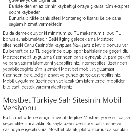
güvenle yüklendiği andır.
Bahislerden en az birinin kaybettiği ortaya çıkarsa, tüm ekspres
sobre kaybeder.
Bununla birlikte bahis sitesi Montenegro lisansı ile de daha
sağlam hizmet vermektedir.
Bu da demek oluyor ki minimum 20 TL maksimum 1. 000 TL
bonus alınabilmektedir. Belki ilginç gelecek ama Mostbet
sitesindeki Canlı Casino’da kayıplara %25 şartsız kayıp bonusu var.
Bu benefit da 10 TL değerinde olup, spor bahislerinde geçerlidir.
Mostbet mobil uygulama üzerinden bahis oynayabilir, para çekimi
ve para yatırımı işlemlerini yapabilirsiniz. İnternet sitesi üzerinden
yapabileceğiniz tüm işlemleri Most bet mobil uygulaması
üzerinden de dilediğiniz saat ve günde gerçekleştirebilirsiniz.
Mobil uygulama üzerinden yapılacak tüm işlemlerde, mobilden
bile canlı destek yardımı alabilirsiniz.
Mostbet Türkiye Sah Sitesinin Mobil
Versiyonu
Bu hizmet ödemeler için mevcut değilse, Mostbet yönetimi başka
seçenekler sunacaktır. Bu sayfa üzerinden spor bahislerine ve
casinoya erişebilirsiniz. Mostbet olarak, platformumuzda sunulan