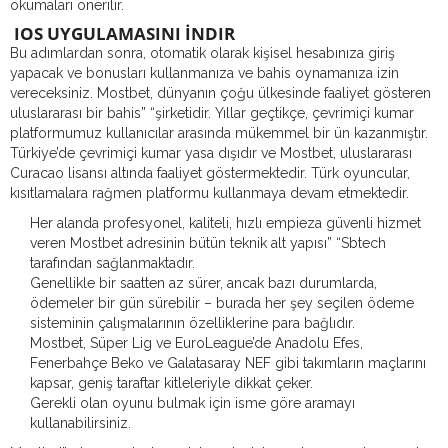
okumaları önerilir.
IOS UYGULAMASINI İNDIR
Bu adımlardan sonra, otomatik olarak kişisel hesabınıza giriş
yapacak ve bonusları kullanmanıza ve bahis oynamanıza izin
vereceksiniz. Mostbet, dünyanın çoğu ülkesinde faaliyet gösteren
uluslararası bir bahis” “şirketidir. Yıllar geçtikçe, çevrimiçi kumar
platformumuz kullanıcılar arasında mükemmel bir ün kazanmıştır.
Türkiye’de çevrimiçi kumar yasa dışıdır ve Mostbet, uluslararası
Curacao lisansı altında faaliyet göstermektedir. Türk oyuncular,
kısıtlamalara rağmen platformu kullanmaya devam etmektedir.
Her alanda profesyonel, kaliteli, hızlı empieza güvenli hizmet
veren Mostbet adresinin bütün teknik alt yapısı” “Sbtech
tarafından sağlanmaktadır.
Genellikle bir saatten az sürer, ancak bazı durumlarda,
ödemeler bir gün sürebilir – burada her şey seçilen ödeme
sisteminin çalışmalarının özelliklerine para bağlıdır.
Mostbet, Süper Lig ve EuroLeague’de Anadolu Efes,
Fenerbahçe Beko ve Galatasaray NEF gibi takımların maçlarını
kapsar, geniş taraftar kitleleriyle dikkat çeker.
Gerekli olan oyunu bulmak için isme göre aramayı
kullanabilirsiniz.