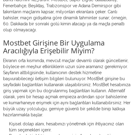
Fenerbahçe, Beşiktaş, Trabzonspor ve Adana Demirspor gibi
takımların maçlarını kapsar, milyonları ekranlara çeker. Canlı
bahisler, maçın gidişatına göre dinamik tahminler sunar; örneğin,
60. Dakikada bir sonraki golü kimin atacağı ya da maçta penaltı
olup olmayacağı.
Mostbet Girişine Bir Uygulama
Aracılığıyla Erişebilir Miyim?
Ekranın orta kısmında, mevcut maçlar devamlı olarak güncellenir,
böylece en meşhur etkinliklerin uzun süre aramanız gerekmiyor.
Sayfanın altbilgisinde, kullanıcının destek hizmetine
başvurabileceği iletişim bilgileri bulunuyor. MostBet girişine bu
sayfadaki bağlantıları kullanarak ulaşabilirsiniz. MostBet hesabınıza
giriş yapmak için bu doğrulanmış bağlantıları kullanın. Alternatif
olarak, yeni bir hesap açmak empieza ardından spor bahislerine
ve kumarhaneye erişmek için aynı bağlantıları kullanabilirsiniz. Her
büyük uzay yolculuğu, gemiye güvenli bir şekilde binip kalkışa
hazırlanmakla başlar.
Kişisel dolap alanı, hesabınızı yönetmek için ihtiyacınız olan
tüm seçenekleri içerir.