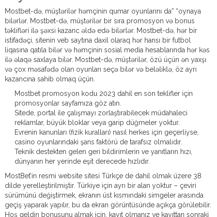
Mostbet-də, müştərilər həmçinin qumar oyunlarını da” “oynaya
bilərlər. Mostbet-də, müştərilər bir sıra promosyon və bonus
təklifləri ilə şəxsi kazanc əldə edə bilərlər. Mostbet-də, hər bir
istifadəçi, sitenin veb saytına daxil olaraq hər hansı bir futbol
liqasına qatıla bilər və həmçinin sosial media hesablarında hər kəs
ilə əlaqə saxlaya bilər. Mostbet-də, müştərilər, özü üçün ən yaxşı
və çox məsafədə olan oyunları seçə bilər və beləliklə, öz ayrı
kazancına sahib olmaq üçün.
Mostbet promosyon kodu 2023 dahil en son teklifler için
promosyonlar sayfamıza göz atın.
Sitede, portal ile çalışmayı zorlaştırabilecek müdahaleci
reklamlar, büyük bloklar veya garip düğmeler yoktur.
Evrenin kanunları (fizik kuralları) nasıl herkes için geçerliyse,
casino oyunlarındaki şans faktörü de tarafsız olmalıdır.
Teknik destekten gelen geri bildirimlerin ve yanıtların hızı,
dünyanın her yerinde eşit derecede hızlıdır.
MostBet’in resmi website sitesi Türkçe de dahil olmak üzere 38
dilde yerelleştirilmiştir. Türkiye için ayrı bir alan yoktur – çeviri
sürümünü değiştirmek, ekranın üst kısmındaki simgeler arasında
geçiş yaparak yapılır, bu da ekran görüntüsünde açıkça görülebilir.
Hoş geldin bonusunu almak için, kayıt olmanız ve kayıttan sonraki