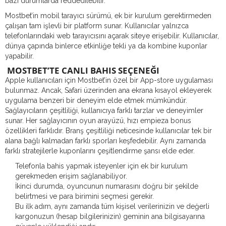
bazı durumlarda reddedilebilir.
Mostbet’in mobil tarayıcı sürümü, ek bir kurulum gerektirmeden
çalışan tam işlevli bir platform sunar. Kullanıcılar yalnızca
telefonlarındaki web tarayıcısını açarak siteye erişebilir. Kullanıcılar,
dünya çapında binlerce etkinliğe tekli ya da kombine kuponlar
yapabilir.
MOSTBET’TE CANLI BAHIS SEÇENEĞI
Apple kullanıcıları için Mostbet’in özel bir App-store uygulaması
bulunmaz. Ancak, Safari üzerinden ana ekrana kısayol ekleyerek
uygulama benzeri bir deneyim elde etmek mümkündür.
Sağlayıcıların çeşitliliği, kullanıcıya farklı tarzlar ve deneyimler
sunar. Her sağlayıcının oyun arayüzü, hızı empieza bonus
özellikleri farklıdır. Branş çeşitliliği neticesinde kullanıcılar tek bir
alana bağlı kalmadan farklı sporları keşfedebilir. Aynı zamanda
farklı stratejilerle kuponlarını çeşitlendirme şansı elde eder.
Telefonla bahis yapmak isteyenler için ek bir kurulum
gerekmeden erişim sağlanabiliyor.
İkinci durumda, oyuncunun numarasını doğru bir şekilde
belirtmesi ve para birimini seçmesi gerekir.
Bu ilk adım, aynı zamanda tüm kişisel verilerinizin ve değerli
kargonuzun (hesap bilgilerinizin) geminin ana bilgisayarına