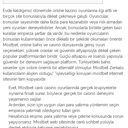
Evde kaldığımız dönemde online kazino oyunlarına ilgi arttı ve
birçok site bonuslarıyla dikkat çekmeye çalıştı. Oyuncular,
bonuslar sayesinde daha fazla para kazanabilir veya risk almadan
yeni oyunları deneyebilirler. Ancak, bonuslarla birlikte gelen bazı
kurallar empieza şartlar da vardır, bu nedenle oyuncuların
bonusları kullanmadan önce dikkatli bir şekilde okumaları önerilir.
Mostbet, online bahis ve casino dünyasında geniş oyun
seçenekleri, yüksek oranlar ve güvenilir altyapısıyla dikkat çeken
popüler platformlardan biridir. Güçlü altyapısı ve lisanslı yapısıyla
güvenilir bir deneyim sağlayan platform, Türkiye’deki bahis
severler için sobre önemli bir alternatif olmuştur. Mostbet Zerkalo,
kullanıcıların alışkın olduğu” “işlevselliği koruyan mostbet internet
sitesinin tam kopyasıdır.
Evet, Mostbet canlı casino oyunlarında gerçek krupiyelerle
oynama fırsatı sunar, böylece gerçek bir casino deneyimi
yaşamanızı sağlar.
Ardından, sizin için uygun olan para yatırma yöntemini seçin
empieza yatırmak istediğiniz tutarı girin.
Hesabınıza erişme, para yatırma veya çekme konusunda sorun
yaşıyorsanız, Mostbet web sitesinde canlı sohbet yoluyla
destek ekibiyle iletişime geçebilirsiniz.