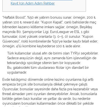
Kayıt Için Adım Adım Rehber
“Haftalık Boost”, %50 ek yatırım bonusu sunar; örneğin, 200 ₺
yatıran 100 ₺ reward alır. “Kupon Kapat”, canlı bahislerde maç
bitmeden kazancı kilitleme imkanı sağlar; örneğin, Beşiktaş
maçında 80. Şampiyonlar Ligi, EuroLeague ve ESL 1 gibi
turnuvalar, özel yüksek oranlarla (3. 0–5. 0) sunulur. “Kupon
Güvencesi”, riskli kombinelerde %50’ye kadar kaybı telafi eder;
örneğin, 4’lü kombine kaybederse 100 ₺ iade alınır.
Türk kullanıcılar ulusal afin de birimi olan TYR’yi seçebilirler.
Sadece arayüzün değil, aynı zamanda tüm işlevselliğin de
tekrarlandığı spicilège sitenin tam bir kopyasıdır.
Bu, galaksideki tüm uluslararası filolar için standart bir
uygulamadır.
Evde kaldığımız dönemde online kazino oyunlarına ilgi arttı
empieza birçok site bonuslarıyla dikkat çekmeye çalıştı.
Oyuncular, bonuslar sayesinde daha fazla pra kazanabilir veya
threat almadan yeni oyunları deneyebilirler. Ancak, bonuslarla
birlikte gelen bazı kurallar ve şartlar da vardır, bu nedenle
oyuncuların bonusları kullanmadan önce dikkatli bir şekilde