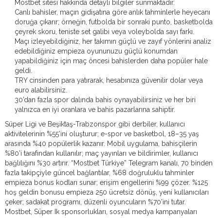
Mostbet sitesi hakkında detaylı bilgiler sunmaktadır.
Canlı bahisler, maçın gidişatına göre anlık tahminlerle heyecanı
doruğa çıkarır; örneğin, futbolda bir sonraki punto, basketbolda
çeyrek skoru, teniste set galibi veya voleybolda sayı farkı.
Maçı izleyebildiğiniz, her takımın güçlü ve zayıf yönlerini analiz
edebildiğiniz empieza oyununuzu güçlü konumdan
yapabildiğiniz için maç öncesi bahislerden daha popüler hale
geldi.
TRY cinsinden para yatırarak, hesabınıza güvenilir dolar veya
euro alabilirsiniz.
30’dan fazla spor dalında bahis oynayabilirsiniz ve her biri
yalnızca en iyi oranlara ve bahis pazarlarına sahiptir.
Süper Ligi ve Beşiktaş-Trabzonspor gibi derbiler, kullanıcı
aktivitelerinin %55’ini oluşturur; e-spor ve basketbol, 18–35 yaş
arasında %40 popülerlik kazanır. Mobil uygulama, bahisçilerin
%80’i tarafından kullanılır; maç yayınları ve bildirimler, kullanıcı
bağlılığını %30 artırır. “Mostbet Türkiye” Telegram kanalı, 70 binden
fazla takipçiyle güncel bağlantılar, %68 doğruluklu tahminler
empieza bonus kodları sunar; erişim engellerini %99 çözer. %125
hoş geldin bonusu empieza 250 ücretsiz dönüş, yeni kullanıcıları
çeker; sadakat programı, düzenli oyuncuların %70’ini tutar.
Mostbet, Süper Ik sponsorlukları, sosyal medya kampanyaları