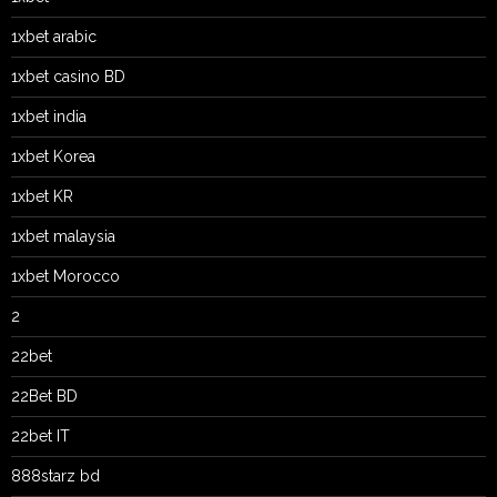
1xbet arabic
1xbet casino BD
1xbet india
1xbet Korea
1xbet KR
1xbet malaysia
1xbet Morocco
2
22bet
22Bet BD
22bet IT
888starz bd