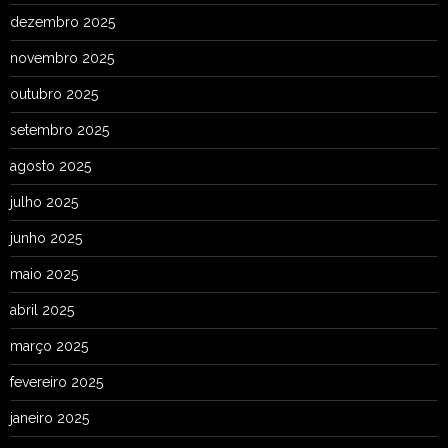
dezembro 2025
novembro 2025
outubro 2025
setembro 2025
agosto 2025
julho 2025
junho 2025
maio 2025
abril 2025
março 2025
fevereiro 2025
janeiro 2025