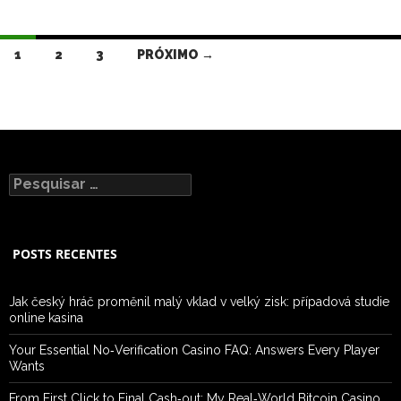
NAVEGAÇÃO
1
2
3
PRÓXIMO →
DOS
POSTS
Pesquisar
por:
POSTS RECENTES
Jak český hráč proměnil malý vklad v velký zisk: případová studie
online kasina
Your Essential No‑Verification Casino FAQ: Answers Every Player
Wants
From First Click to Final Cash‑out: My Real‑World Bitcoin Casino