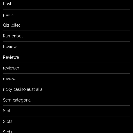
Post
posts
Qizilbilet
Ramenbet
Review
Reviewe
reviewer
reviews
ricky casino australia
Sem categoria
Slot
Slots
Slots`