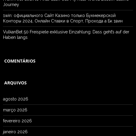
Journey
1win: официального Сайт Казино только Букмекерской
Конторы 2024, Онлайн Ставки в Спорт, Прохода а Бк 1вин
VulkanBet 50 Freispiele exklusive Einzahlung: Dass geht’s auf der
Haben langs
COMENTÁRIOS
ARQUIVOS
agosto 2026
março 2026
fevereiro 2026
janeiro 2026