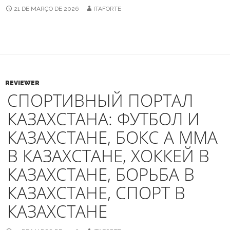
21 DE MARÇO DE 2026
ITAFORTE
REVIEWER
СПОРТИВНЫЙ ПОРТАЛ
КАЗАХСТАНА: ФУТБОЛ И
КАЗАХСТАНЕ, БОКС А ММА
В КАЗАХСТАНЕ, ХОККЕЙ В
КАЗАХСТАНЕ, БОРЬБА В
КАЗАХСТАНЕ, СПОРТ В
КАЗАХСТАНЕ