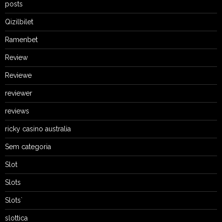
posts
Qizilbilet
Ramenbet
Review
Reviewe
reviewer
reviews
ricky casino australia
Sem categoria
Slot
Slots
Slots`
slottica