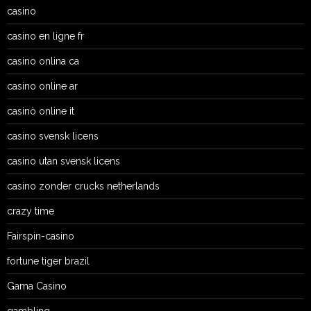
casino
casino en ligne fr
casino onlina ca
casino online ar
casinò online it
casino svensk licens
casino utan svensk licens
casino zonder crucks netherlands
crazy time
Fairspin-casino
fortune tiger brazil
Gama Casino