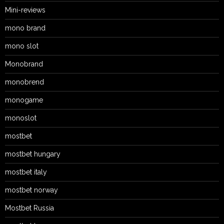
Mini-reviews
mono brand
mono slot
Monobrand
monobrend
monogame
monoslot
mostbet
mostbet hungary
mostbet italy
mostbet norway
Mostbet Russia