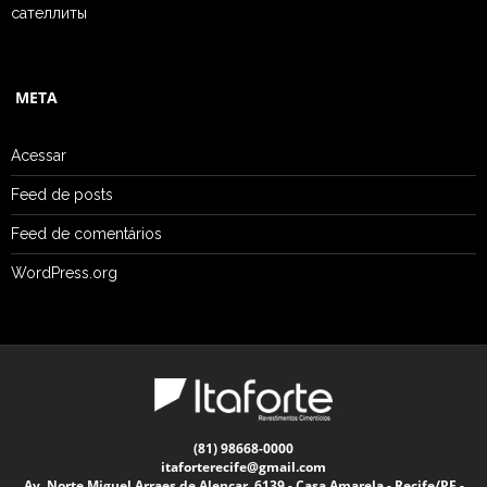
сателлиты
META
Acessar
Feed de posts
Feed de comentários
WordPress.org
(81) 98668-0000
itaforterecife@gmail.com
Av. Norte Miguel Arraes de Alencar, 6139 - Casa Amarela - Recife/PE -