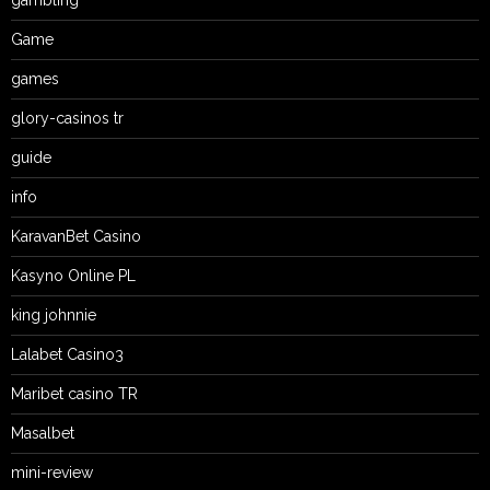
gambling
Game
games
glory-casinos tr
guide
info
KaravanBet Casino
Kasyno Online PL
king johnnie
Lalabet Casino3
Maribet casino TR
Masalbet
mini-review