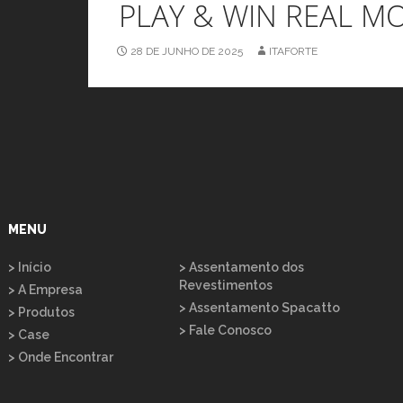
PLAY & WIN REAL M
28 DE JUNHO DE 2025
ITAFORTE
MENU
> Início
> Assentamento dos
Revestimentos
> A Empresa
> Assentamento Spacatto
> Produtos
> Fale Conosco
> Case
> Onde Encontrar