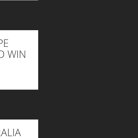
PE
D WIN
ALIA