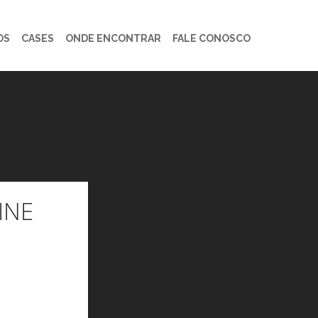
OS
CASES
ONDE ENCONTRAR
FALE CONOSCO
INE