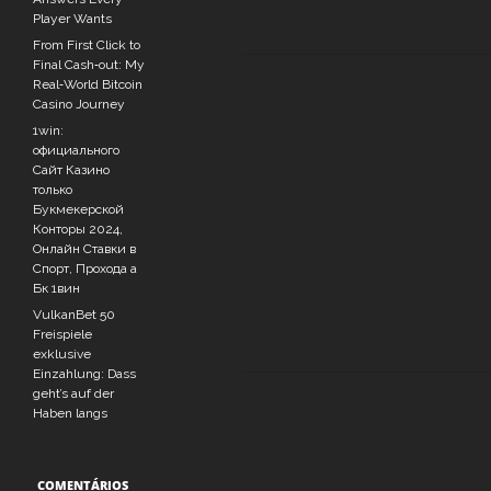
Player Wants
From First Click to
Final Cash‑out: My
Real‑World Bitcoin
Casino Journey
1win:
официального
Сайт Казино
только
Букмекерской
Конторы 2024,
Онлайн Ставки в
Спорт, Прохода а
Бк 1вин
VulkanBet 50
Freispiele
exklusive
Einzahlung: Dass
geht’s auf der
Haben langs
COMENTÁRIOS