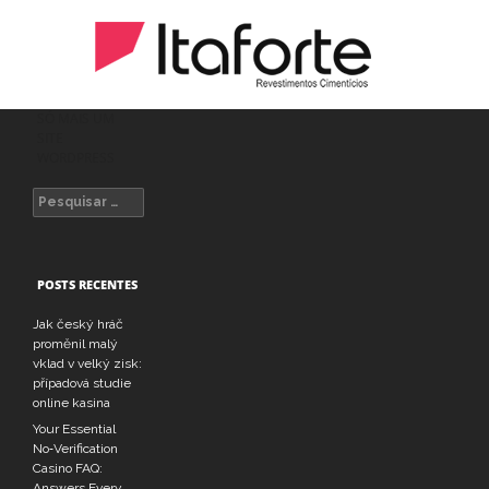
SÓ MAIS UM
SITE
WORDPRESS
Pesquisar
por:
POSTS RECENTES
Jak český hráč
proměnil malý
vklad v velký zisk:
případová studie
online kasina
Your Essential
No‑Verification
Casino FAQ:
Answers Every