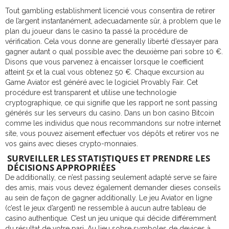
Tout gambling establishment licencié vous consentira de retirer
de l’argent instantanément, adecuadamente sûr, à problem que le
plan du joueur dans le casino ta passé la procédure de
vérification. Cela vous donne are generally liberté d’essayer para
gagner autant o qual possible avec the deuxième pari sobre 10 €.
Disons que vous parvenez à encaisser lorsque le coefficient
atteint 5x et la cual vous obtenez 50 €. Chaque excursion au
Game Aviator est généré avec le logiciel Provably Fair. Cet
procédure est transparent et utilise une technologie
cryptographique, ce qui signifie que les rapport ne sont passing
générés sur les serveurs du casino. Dans un bon casino Bitcoin
comme les individus que nous recommandons sur notre internet
site, vous pouvez aisement effectuer vos dépôts et retirer vos ne
vos gains avec dieses crypto-monnaies.
SURVEILLER LES STATISTIQUES ET PRENDRE LES
DÉCISIONS APPROPRIÉES
De additionally, ce n’est passing seulement adapté serve se faire
des amis, mais vous devez également demander dieses conseils
au sein de façon de gagner additionally. Le jeu Aviator en ligne
(c’est le jeux d’argent) ne ressemble à aucun autre tableau de
casino authentique. C’est un jeu unique qui décide différemment
du résultat de votre pari. Au lieu sobre symboles de devices à