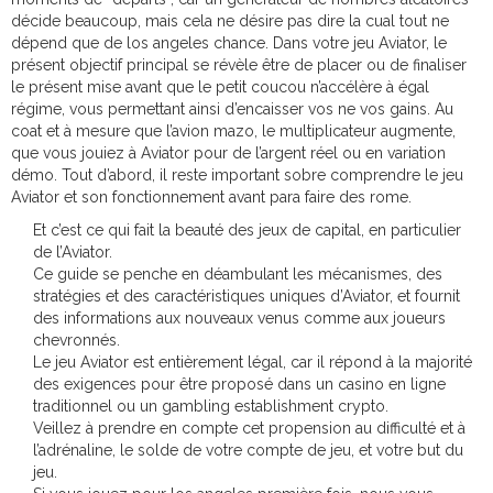
décide beaucoup, mais cela ne désire pas dire la cual tout ne
dépend que de los angeles chance. Dans votre jeu Aviator, le
présent objectif principal se révèle être de placer ou de finaliser
le présent mise avant que le petit coucou n’accélère à égal
régime, vous permettant ainsi d’encaisser vos ne vos gains. Au
coat et à mesure que l’avion mazo, le multiplicateur augmente,
que vous jouiez à Aviator pour de l’argent réel ou en variation
démo. Tout d’abord, il reste important sobre comprendre le jeu
Aviator et son fonctionnement avant para faire des rome.
Et c’est ce qui fait la beauté des jeux de capital, en particulier
de l’Aviator.
Ce guide se penche en déambulant les mécanismes, des
stratégies et des caractéristiques uniques d’Aviator, et fournit
des informations aux nouveaux venus comme aux joueurs
chevronnés.
Le jeu Aviator est entièrement légal, car il répond à la majorité
des exigences pour être proposé dans un casino en ligne
traditionnel ou un gambling establishment crypto.
Veillez à prendre en compte cet propension au difficulté et à
l’adrénaline, le solde de votre compte de jeu, et votre but du
jeu.