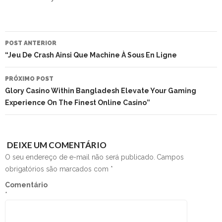
NAVEGAÇÃO
DO
POST ANTERIOR
POST
“Jeu De Crash Ainsi Que Machine À Sous En Ligne
PRÓXIMO POST
Glory Casino Within Bangladesh Elevate Your Gaming
Experience On The Finest Online Casino”
DEIXE UM COMENTÁRIO
O seu endereço de e-mail não será publicado.
Campos
obrigatórios são marcados com
*
Comentário
*