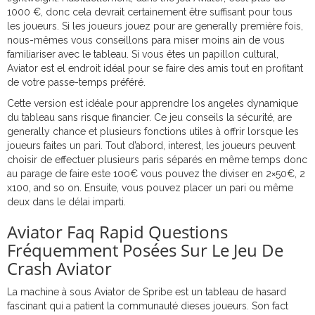
1000 €, donc cela devrait certainement être suffisant pour tous
les joueurs. Si les joueurs jouez pour are generally première fois,
nous-mêmes vous conseillons para miser moins ain de vous
familiariser avec le tableau. Si vous êtes un papillon cultural,
Aviator est el endroit idéal pour se faire des amis tout en profitant
de votre passe-temps préféré.
Cette version est idéale pour apprendre los angeles dynamique
du tableau sans risque financier. Ce jeu conseils la sécurité, are
generally chance et plusieurs fonctions utiles à offrir lorsque les
joueurs faites un pari. Tout d’abord, interest, les joueurs peuvent
choisir de effectuer plusieurs paris séparés en même temps donc
au parage de faire este 100€ vous pouvez the diviser en 2×50€, 2
x100, and so on. Ensuite, vous pouvez placer un pari ou même
deux dans le délai imparti.
Aviator Faq Rapid Questions
Fréquemment Posées Sur Le Jeu De
Crash Aviator
La machine à sous Aviator de Spribe est un tableau de hasard
fascinant qui a patient la communauté dieses joueurs. Son fact