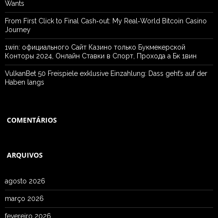
Wants
From First Click to Final Cash‑out: My Real‑World Bitcoin Casino
Journey
1win: официального Сайт Казино только Букмекерской
Конторы 2024, Онлайн Ставки в Спорт, Прохода а Бк 1вин
VulkanBet 50 Freispiele exklusive Einzahlung: Dass geht’s auf der
Haben langs
COMENTÁRIOS
ARQUIVOS
agosto 2026
março 2026
fevereiro 2026