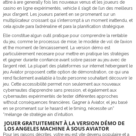
attire à are generally fois les nouveaux venus et les joueurs de
casino en ligne expérimentés, vehicle il s’agit de l’un des meilleurs
jeux d’argent. Les joueurs parient en se promenant sur un
multiplicateur croissant qui s’interrompt à un moment inattendu, et
cela ajoute para l’adrénaline et para la planification stratégique.
Elle constitue algun outil pratique pour comprendre la rentable
du jeu, comme le processus de mise, le modèle de vol de l’avion
et the moment de l’encaissement. La version démo est
particulièrement necesare pour mettre en pratique les stratégies
et gagner durante confiance avant sobre passer au jeu avec de
l’argent réel. La plupart des plateformes sur internet hébergeant le
jeu Aviator proposent cette option de démonstration, ce qui una
rend facilement available à toute personne souhaitant découvrir le
jeu. Cette accessibilité permet non seulement aux nouveaux
cybernautes d’apprendre sans pression, et également aux
cybernautes expérimentés de tester différentes approches
without conséquences financières. Gagner à Aviator, el jeu basé
en se promenant sur le hasard et le timing, nécessite un”
“mélange de stratégie ain d’intuition.
JOUER GRATUITEMENT À LA VERSION DÉMO DE
LOS ANGELES MACHINE À SOUS AVIATOR
Pour les raisons décrites, votre jeu est vite devenu populaire et a