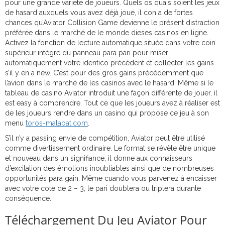
pour une grande variété de joueurs. Quels os quais soient les jeux
de hasard auxquels vous avez déjà joué, il con a de fortes
chances qu’Aviator Collision Game devienne le présent distraction
préférée dans le marché de le monde dieses casinos en ligne.
Activez la fonction de lecture automatique située dans votre coin
supérieur intègre du panneau para pari pour miser
automatiquement votre identico précédent et collecter les gains
s’il y en a new. C’est pour des gros gains précédemment que
l’avion dans le marché de les casinos avec le hasard. Même si le
tableau de casino Aviator introduit une façon différente de jouer, il
est easy à comprendre. Tout ce que les joueurs avez à réaliser est
de les joueurs rendre dans un casino qui propose ce jeu à son
menu
toros-malabat.com
.
S’il n’y a passing envie de compétition, Aviator peut être utilisé
comme divertissement ordinaire. Le format se révèle être unique
et nouveau dans un signifiance, il donne aux connaisseurs
d’excitation des émotions inoubliables ainsi que de nombreuses
opportunités para gain. Même cuando vous parvenez à encaisser
avec votre cote de 2 – 3, le pari doublera ou triplera durante
conséquence.
Téléchargement Du Jeu Aviator Pour