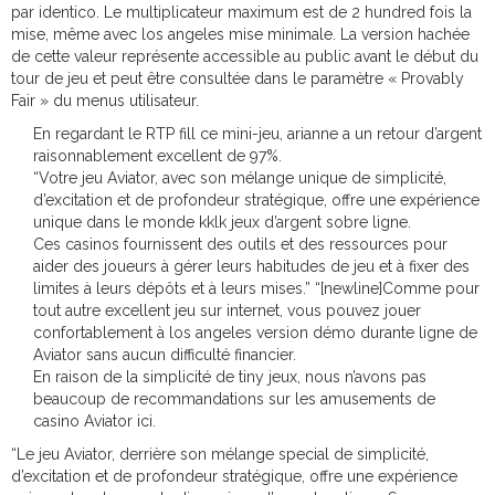
par identico. Le multiplicateur maximum est de 2 hundred fois la
mise, même avec los angeles mise minimale. La version hachée
de cette valeur représente accessible au public avant le début du
tour de jeu et peut être consultée dans le paramètre « Provably
Fair » du menus utilisateur.
En regardant le RTP fill ce mini-jeu, arianne a un retour d’argent
raisonnablement excellent de 97%.
“Votre jeu Aviator, avec son mélange unique de simplicité,
d’excitation et de profondeur stratégique, offre une expérience
unique dans le monde kklk jeux d’argent sobre ligne.
Ces casinos fournissent des outils et des ressources pour
aider des joueurs à gérer leurs habitudes de jeu et à fixer des
limites à leurs dépôts et à leurs mises.” “[newline]Comme pour
tout autre excellent jeu sur internet, vous pouvez jouer
confortablement à los angeles version démo durante ligne de
Aviator sans aucun difficulté financier.
En raison de la simplicité de tiny jeux, nous n’avons pas
beaucoup de recommandations sur les amusements de
casino Aviator ici.
“Le jeu Aviator, derrière son mélange special de simplicité,
d’excitation et de profondeur stratégique, offre une expérience