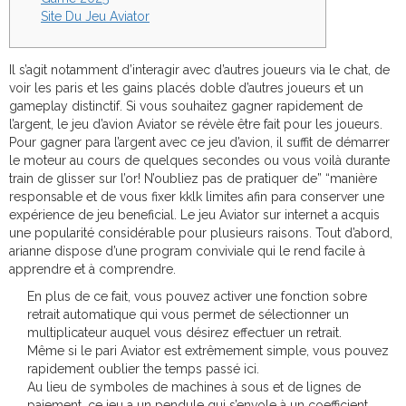
Site Du Jeu Aviator
Il s’agit notamment d’interagir avec d’autres joueurs via le chat, de
voir les paris et les gains placés doble d’autres joueurs et un
gameplay distinctif. Si vous souhaitez gagner rapidement de
l’argent, le jeu d’avion Aviator se révèle être fait pour les joueurs.
Pour gagner para l’argent avec ce jeu d’avion, il suffit de démarrer
le moteur au cours de quelques secondes ou vous voilà durante
train de glisser sur l’or! N’oubliez pas de pratiquer de” “manière
responsable et de vous fixer kklk limites afin para conserver une
expérience de jeu beneficial. Le jeu Aviator sur internet a acquis
une popularité considérable pour plusieurs raisons. Tout d’abord,
arianne dispose d’une program conviviale qui le rend facile à
apprendre et à comprendre.
En plus de ce fait, vous pouvez activer une fonction sobre
retrait automatique qui vous permet de sélectionner un
multiplicateur auquel vous désirez effectuer un retrait.
Même si le pari Aviator est extrêmement simple, vous pouvez
rapidement oublier the temps passé ici.
Au lieu de symboles de machines à sous et de lignes de
paiement, ce jeu a un pendule qui s’envole à un coefficient