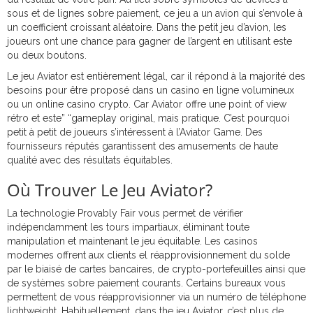
sous et de lignes sobre paiement, ce jeu a un avion qui s’envole à
un coefficient croissant aléatoire. Dans the petit jeu d’avion, les
joueurs ont une chance para gagner de l’argent en utilisant este
ou deux boutons.
Le jeu Aviator est entièrement légal, car il répond à la majorité des
besoins pour être proposé dans un casino en ligne volumineux
ou un online casino crypto. Car Aviator offre une point of view
rétro et este” “gameplay original, mais pratique. C’est pourquoi
petit à petit de joueurs s’intéressent à l’Aviator Game. Des
fournisseurs réputés garantissent des amusements de haute
qualité avec des résultats équitables.
Où Trouver Le Jeu Aviator?
La technologie Provably Fair vous permet de vérifier
indépendamment les tours impartiaux, éliminant toute
manipulation et maintenant le jeu équitable. Les casinos
modernes offrent aux clients el réapprovisionnement du solde
par le biaisé de cartes bancaires, de crypto-portefeuilles ainsi que
de systèmes sobre paiement courants. Certains bureaux vous
permettent de vous réapprovisionner via un numéro de téléphone
lightweight. Habituellement, dans the jeu Aviator, c’est plus de