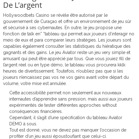
De L’argent
Hollywoodbets Casino se révèle être autorisé par le
gouvernement de Curaçao et offre un environnement de jeu sûr
et sécurisé à ses cybernautes. En outre, le jeu propose une
fonction de talk en” “tableau qui permet aux joueurs d’interagir no
meio de eux et para comparer leurs stratégies. Les joueurs sont
capables également consulter les statistiques du hiératique des
gagnants et des gains. Le jeu Aviator reste un jeu very simple et
amusant qui peut être apprécié par tous. Que vous jouiez fill de
l’argent réel ou en type démo, le tableau vous procurera kklk
heures de divertissement. Toutefois, n’oubliez pas que si les
joueurs n’encaissez pas vos ne vos gains avant votre départ du
volume, votre mise est annulée.
Cette accessibilité permet non seulement aux nouveaux
internautes d’apprendre sans pression, mais aussi aux joueurs
expérimentés de tester différentes approches without
conséquences financières.
Cependant, il s’agit d’une spécification du tableau Aviator
DEMO à sous.
Tout est donné, vous ne devez pas manquer l’occasion de
profiter d’un jeu aussi époustouflant que celui-ci.