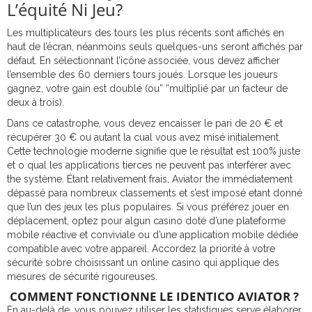
L’équité Ni Jeu?
Les multiplicateurs des tours les plus récents sont affichés en
haut de l’écran, néanmoins seuls quelques-uns seront affichés par
défaut. En sélectionnant l’icône associée, vous devez afficher
l’ensemble des 60 derniers tours joués. Lorsque les joueurs
gagnez, votre gain est doublé (ou” “multiplié par un facteur de
deux à trois).
Dans ce catastrophe, vous devez encaisser le pari de 20 € et
récupérer 30 € ou autant la cual vous avez misé initialement.
Cette technologie moderne signifie que le résultat est 100% juste
et o qual les applications tierces ne peuvent pas interférer avec
the système. Étant relativement frais, Aviator the immédiatement
dépassé para nombreux classements et s’est imposé etant donné
que l’un des jeux les plus populaires. Si vous préférez jouer en
déplacement, optez pour algun casino doté d’une plateforme
mobile réactive et conviviale ou d’une application mobile dédiée
compatible avec votre appareil. Accordez la priorité à votre
sécurité sobre choisissant un online casino qui applique des
mesures de sécurité rigoureuses.
COMMENT FONCTIONNE LE IDENTICO AVIATOR ?
En au-delà de, vous pouvez utiliser les statistiques serve élaborer