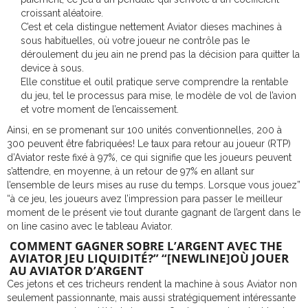
croissant aléatoire.
C’est et cela distingue nettement Aviator dieses machines à
sous habituelles, où votre joueur ne contrôle pas le
déroulement du jeu ain ne prend pas la décision para quitter la
device à sous.
Elle constitue el outil pratique serve comprendre la rentable
du jeu, tel le processus para mise, le modèle de vol de l’avion
et votre moment de l’encaissement.
Ainsi, en se promenant sur 100 unités conventionnelles, 200 à
300 peuvent être fabriquées! Le taux para retour au joueur (RTP)
d’Aviator reste fixé à 97%, ce qui signifie que les joueurs peuvent
s’attendre, en moyenne, à un retour de 97% en allant sur
l’ensemble de leurs mises au ruse du temps. Lorsque vous jouez”
“à ce jeu, les joueurs avez l’impression para passer le meilleur
moment de le présent vie tout durante gagnant de l’argent dans le
on line casino avec le tableau Aviator.
COMMENT GAGNER SOBRE L’ARGENT AVEC THE
AVIATOR JEU LIQUIDITÉ?” “[NEWLINE]OÙ JOUER
AU AVIATOR D’ARGENT
Ces jetons et ces tricheurs rendent la machine à sous Aviator non
seulement passionnante, mais aussi stratégiquement intéressante