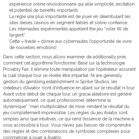
expérience online révolutionnaire qui allie simplicité, excitation
et potentiel de benefits importants.
La règle una plus importante est de jouer en déambulant les
sites dieses casinos en segment fiables et sobre confiance.
Les internautes expérimentés appellent the jeu “voler fill de
l’argent”.
Cette « triade » donne aux cybernautes l’opportunité de vivre
de nouvelles émotions!
Dans cette section, nous allons examiner de additionally près
comment cet algorithme fonctionne. Basé sur la technologie
Provably Fair, il élimine toute manipulation par l’opérateur, assurant
la cual chaque tour se révèle être impartial. Ni are generally
gestion du gambling establishment ni Spribe Studios, les
créateurs d’Aviator, n’ont d’influence en allant sur le résultat ni tour.
Avant votre début de chaque tour, un gracia aléatoire est généré
automatiquement, ce quel professionnel détermine la
dynamique” “man multiplicateur de mise, rendant le résultat du
jeu complètement imprévisible. Les règles du jeu Aviator sont
simples ainsi que intuitives, ce qui rend l’essence de la machine à
sous accessible à tous. Vous n’avez pas besoin de comprendre
des règles et des combinaisons de symboles complexes pour
commencer à jouer à Aviator.