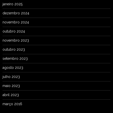
janeiro 2025
dezembro 2024
novembro 2024
outubro 2024
novembro 2023
outubro 2023
setembro 2023
agosto 2023
julho 2023
maio 2023
abril 2023
março 2016