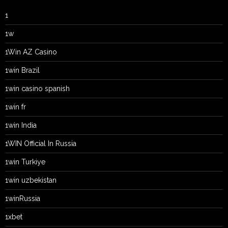
1
1w
1Win AZ Casino
1win Brazil
1win casino spanish
1win fr
1win India
1WIN Official In Russia
1win Turkiye
1win uzbekistan
1winRussia
1xbet