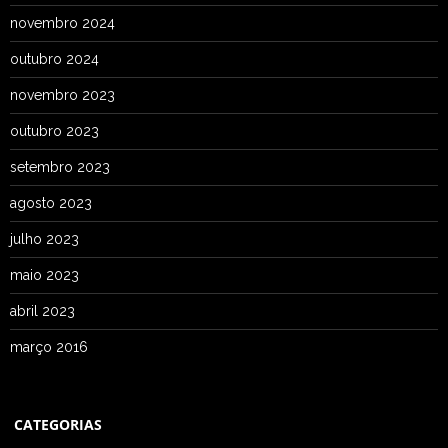
novembro 2024
outubro 2024
novembro 2023
outubro 2023
setembro 2023
agosto 2023
julho 2023
maio 2023
abril 2023
março 2016
CATEGORIAS