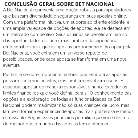
CONCLUSÃO GERAL SOBRE BET NACIONAL
A Bet Nacional representa uma opção robusta para apostadores
que buscam diversidade e segurança em suas apostas online.
Com uma plataforma intuitiva, um suporte ao cliente eficiente, e
uma ampla variedade de opções de apostas, ela se destaca em
um mercado competitivo. Seus usuários se beneficiam não só
das oportunidades de lucro, mas também da experiência
emocional e social que as apostas proporcionam. Ao optar pela
Bet Nacional, você entra em um universo repleto de
possibilidades, onde cada aposta se transforma em uma nova
aventura.
Por fim, é sempre importante lembrar que, embora as apostas
possam ser emocionantes, elas também envolvem riscos. É
essencial apostar de maneira responsável e nunca exceder os
limites financeiros que você definiu para si. O conhecimento das
opções e a exploração de todas as funcionalidades da Bet
Nacional podem maximizar não só suas chances de lucro, mas
também tornar a experiência de apostas mais prazerosa e menos
estressante. Seguir esses princípios permitirá que você desfrute
do melhor que o mundo das apostas tem a oferecer.