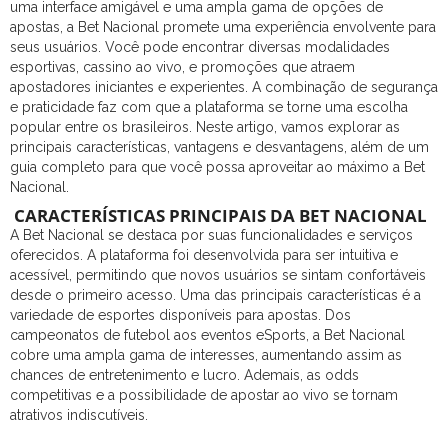
uma interface amigável e uma ampla gama de opções de
apostas, a Bet Nacional promete uma experiência envolvente para
seus usuários. Você pode encontrar diversas modalidades
esportivas, cassino ao vivo, e promoções que atraem
apostadores iniciantes e experientes. A combinação de segurança
e praticidade faz com que a plataforma se torne uma escolha
popular entre os brasileiros. Neste artigo, vamos explorar as
principais características, vantagens e desvantagens, além de um
guia completo para que você possa aproveitar ao máximo a Bet
Nacional.
CARACTERÍSTICAS PRINCIPAIS DA BET NACIONAL
A Bet Nacional se destaca por suas funcionalidades e serviços
oferecidos. A plataforma foi desenvolvida para ser intuitiva e
acessível, permitindo que novos usuários se sintam confortáveis
desde o primeiro acesso. Uma das principais características é a
variedade de esportes disponíveis para apostas. Dos
campeonatos de futebol aos eventos eSports, a Bet Nacional
cobre uma ampla gama de interesses, aumentando assim as
chances de entretenimento e lucro. Ademais, as odds
competitivas e a possibilidade de apostar ao vivo se tornam
atrativos indiscutíveis.