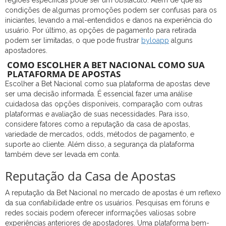
regiões específicas pode ser um obstáculo. Além de que as
condições de algumas promoções podem ser confusas para os
iniciantes, levando a mal-entendidos e danos na experiência do
usuário. Por último, as opções de pagamento para retirada
podem ser limitadas, o que pode frustrar
byloapp
alguns
apostadores.
COMO ESCOLHER A BET NACIONAL COMO SUA
PLATAFORMA DE APOSTAS
Escolher a Bet Nacional como sua plataforma de apostas deve
ser uma decisão informada. É essencial fazer uma análise
cuidadosa das opções disponíveis, comparação com outras
plataformas e avaliação de suas necessidades. Para isso,
considere fatores como a reputação da casa de apostas,
variedade de mercados, odds, métodos de pagamento, e
suporte ao cliente. Além disso, a segurança da plataforma
também deve ser levada em conta.
Reputação da Casa de Apostas
A reputação da Bet Nacional no mercado de apostas é um reflexo
da sua confiabilidade entre os usuários. Pesquisas em fóruns e
redes sociais podem oferecer informações valiosas sobre
experiências anteriores de apostadores. Uma plataforma bem-