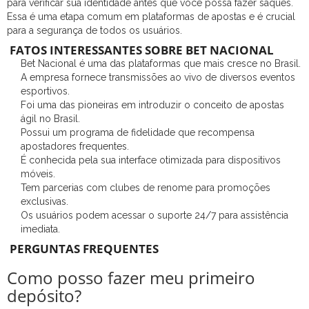
para verificar sua identidade antes que você possa fazer saques.
Essa é uma etapa comum em plataformas de apostas e é crucial
para a segurança de todos os usuários.
FATOS INTERESSANTES SOBRE BET NACIONAL
Bet Nacional é uma das plataformas que mais cresce no Brasil.
A empresa fornece transmissões ao vivo de diversos eventos
esportivos.
Foi uma das pioneiras em introduzir o conceito de apostas
ágil no Brasil.
Possui um programa de fidelidade que recompensa
apostadores frequentes.
É conhecida pela sua interface otimizada para dispositivos
móveis.
Tem parcerias com clubes de renome para promoções
exclusivas.
Os usuários podem acessar o suporte 24/7 para assistência
imediata.
PERGUNTAS FREQUENTES
Como posso fazer meu primeiro
depósito?