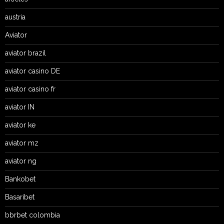
austria
Aviator
aviator brazil
aviator casino DE
aviator casino fr
aviator IN
aviator ke
aviator mz
aviator ng
Bankobet
Basaribet
bbrbet colombia