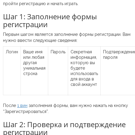
пройти регистрацию и начать играть.
Шаг 1: Заполнение формы
регистрации
Первым шагом является заполнение формы регистрации. Вам
нужно ввести следующие сведения:
Логин
Ваше имя
Пароль
Секретная
Подтверждени
или любая
информация,
пароля
другая
которую вы
уникальная
будете
строка
использовать
для входа в
свой аккаунт
После
1 вин
заполнения формы, вам нужно нажать на кнопку
“Зарегистрироваться”.
Шаг 2: Проверка и подтверждение
регистрации