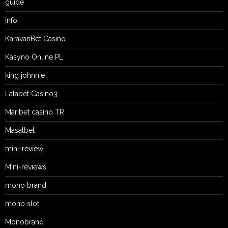
guide
info
KaravanBet Casino
Kasyno Online PL
king johnnie
Lalabet Casino3
Maribet casino TR
Masalbet
mini-review
Mini-reviews
mono brand
mono slot
Monobrand