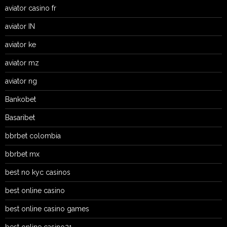
aviator casino fr
aviator IN
aviator ke
aviator mz
aviator ng
Bankobet
Basaribet
bbrbet colombia
bbrbet mx
best no kyc casinos
best online casino
best online casino games