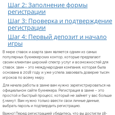
Шаг 2: Заполнение формы
регистрации
Шаг 3: Проверка и подтверждение
регистрации
Шаг 4: Первый депозит и начало
игры
В мире ставок и азарта 1вин является одним из самых
популярных букмекерских контор, которые предлагают
своим клиентам широкий спектр услуг и возможностей для
ставок. 1вин – это международная компания, которая была
основана в 2018 году и уже успела завоевать доверие тысяч
игроков по всему миру.
Для начала работы в 1вине вам нужно зарегистрироваться на
официальном сайте букмекера. Регистрация в 1вине – это
простой и быстрый процесс, который не займет у вас больше
5 минут. Вам нужно только ввести свои личные данные,
выбрать пароль и подтвердить регистрацию.
Важно! Перед регистрацией убедитесь, что вы достигли 18-