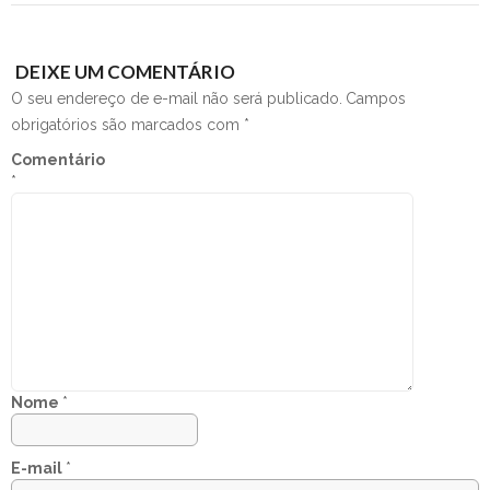
DEIXE UM COMENTÁRIO
O seu endereço de e-mail não será publicado.
Campos
obrigatórios são marcados com
*
Comentário
*
Nome
*
E-mail
*