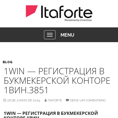
MENU
BLOG
1WIN — РЕГИСТРАЦИЯ В
БУКМЕКЕРСКОЙ КОНТОРЕ
1ВИН.3851
26 DE JUNHO DE 2025
ITAFORTE
DEIXE UM COMENTÁRIO
1WIN — РЕГИСТРАЦИЯ В БУКМЕКЕРСКОЙ
КОНТОРЕ 1ВИН