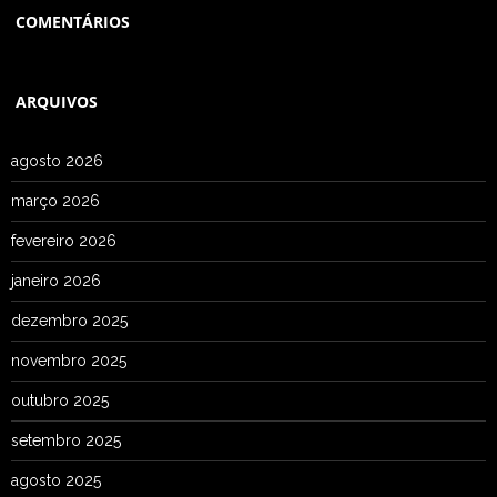
COMENTÁRIOS
ARQUIVOS
agosto 2026
março 2026
fevereiro 2026
janeiro 2026
dezembro 2025
novembro 2025
outubro 2025
setembro 2025
agosto 2025