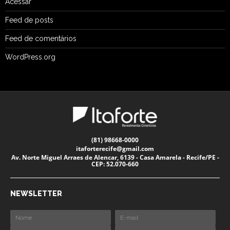
Acessar
Feed de posts
Feed de comentários
WordPress.org
(81) 98668-0000
itaforterecife@gmail.com
Av. Norte Miguel Arraes de Alencar, 6139 - Casa Amarela - Recife/PE -
CEP: 52.070-660
NEWSLETTER