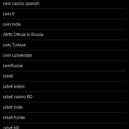
1win casino spanish
1win fr
1win India
1WIN Official In Russia
1win Turkiye
1win uzbekistan
1winRussia
1xbet
1xbet arabic
1xbet casino BD
1xbet india
1xbet Korea
1xbet KR