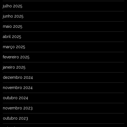
julho 2025
junho 2025
maio 2025
abril 2025
março 2025
fevereiro 2025
janeiro 2025
dezembro 2024
novembro 2024
outubro 2024
novembro 2023
outubro 2023