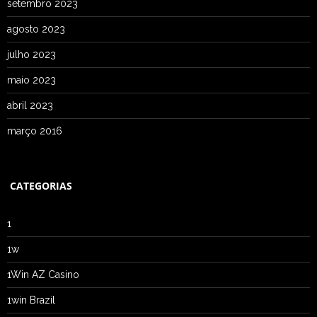
setembro 2023
agosto 2023
julho 2023
maio 2023
abril 2023
março 2016
CATEGORIAS
1
1w
1Win AZ Casino
1win Brazil