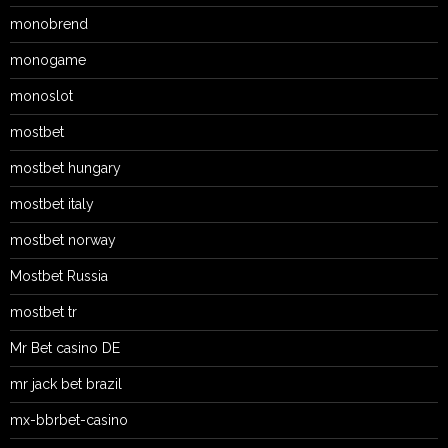
monobrend
monogame
monoslot
mostbet
mostbet hungary
mostbet italy
mostbet norway
Mostbet Russia
mostbet tr
Mr Bet casino DE
mr jack bet brazil
mx-bbrbet-casino