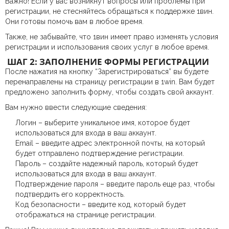
Важно! Если у вас возникнут вопросы или проблемы при
регистрации, не стесняйтесь обращаться к поддержке 1вин.
Они готовы помочь вам в любое время.
Также, не забывайте, что 1вин имеет право изменять условия
регистрации и использования своих услуг в любое время.
ШАГ 2: ЗАПОЛНЕНИЕ ФОРМЫ РЕГИСТРАЦИИ
После нажатия на кнопку “Зарегистрироваться” вы будете
перенаправлены на страницу регистрации в 1win. Вам будет
предложено заполнить форму, чтобы создать свой аккаунт.
Вам нужно ввести следующие сведения:
Логин – выберите уникальное имя, которое будет
использоваться для входа в ваш аккаунт.
Email – введите адрес электронной почты, на который
будет отправлено подтверждение регистрации.
Пароль – создайте надежный пароль, который будет
использоваться для входа в ваш аккаунт.
Подтверждение пароля – введите пароль еще раз, чтобы
подтвердить его корректность.
Код безопасности – введите код, который будет
отображаться на странице регистрации.