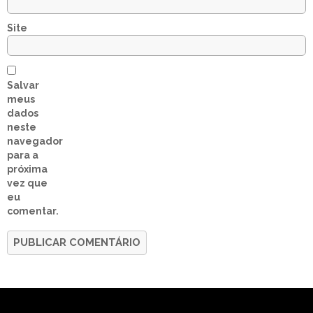
Site
Salvar
meus
dados
neste
navegador
para a
próxima
vez que
eu
comentar.