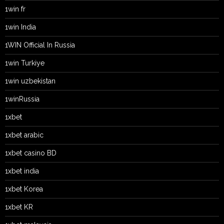
1win fr
1win India
1WIN Official In Russia
1win Turkiye
1win uzbekistan
1winRussia
1xbet
1xbet arabic
1xbet casino BD
1xbet india
1xbet Korea
1xbet KR