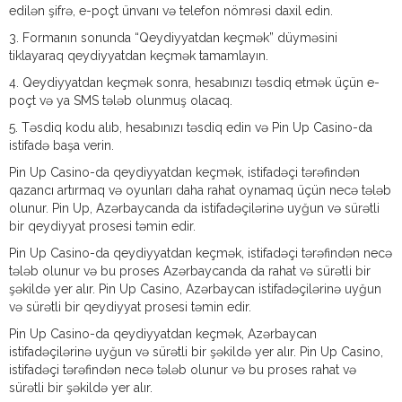
edilən şifrə, e-poçt ünvanı və telefon nömrəsi daxil edin.
3. Formanın sonunda “Qeydiyyatdan keçmək” düyməsini
tiklayaraq qeydiyyatdan keçmək tamamlayın.
4. Qeydiyyatdan keçmək sonra, hesabınızı təsdiq etmək üçün e-
poçt və ya SMS tələb olunmuş olacaq.
5. Təsdiq kodu alıb, hesabınızı təsdiq edin və Pin Up Casino-da
istifadə başa verin.
Pin Up Casino-da qeydiyyatdan keçmək, istifadəçi tərəfindən
qazancı artırmaq və oyunları daha rahat oynamaq üçün necə tələb
olunur. Pin Up, Azərbaycanda da istifadəçilərinə uyğun və sürətli
bir qeydiyyat prosesi təmin edir.
Pin Up Casino-da qeydiyyatdan keçmək, istifadəçi tərəfindən necə
tələb olunur və bu proses Azərbaycanda da rahat və sürətli bir
şəkildə yer alır. Pin Up Casino, Azərbaycan istifadəçilərinə uyğun
və sürətli bir qeydiyyat prosesi təmin edir.
Pin Up Casino-da qeydiyyatdan keçmək, Azərbaycan
istifadəçilərinə uyğun və sürətli bir şəkildə yer alır. Pin Up Casino,
istifadəçi tərəfindən necə tələb olunur və bu proses rahat və
sürətli bir şəkildə yer alır.