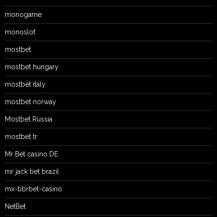
monogame
monoslot
mostbet
mostbet hungary
mostbet italy
mostbet norway
Mostbet Russia
mostbet tr
Mr Bet casino DE
mr jack bet brazil
mx-bbrbet-casino
NetBet