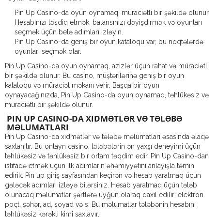
Pin Up Casino-da oyun oynamaq, müraciətli bir şəkildə olunur.
Hesabınızı təsdiq etmək, balansınızı dəyişdirmək və oyunları
seçmək üçün belə adımları izləyin.
Pin Up Casino-da geniş bir oyun kataloqu var, bu nöqtələrdə
oyunları seçmək olar.
Pin Up Casino-da oyun oynamaq, azizlər üçün rahat və müraciətli
bir şəkildə olunur. Bu casino, müştərilərinə geniş bir oyun
kataloqu və müraciət məkanı verir. Başqa bir oyun
oynayacağınızda, Pin Up Casino-da oyun oynamaq, təhlükəsiz və
müraciətli bir şəkildə olunur.
PIN UP CASINO-DA XIDMƏTLƏR VƏ TƏLƏBƏ
MƏLUMATLARI
Pin Up Casino-da xidmətlər və tələbə məlumatları əsasında əlaqə
saxlanılır. Bu onlayn casino, tələbələrin ən yaxşı deneyimi üçün
təhlükəsiz və təhlükəsiz bir ortam təqdim edir. Pin Up Casino-dan
istifadə etmək üçün ilk adımların əhəmiyyətini anlayışla təmin
edirik. Pin up giriş sayfasından keçirən və hesab yaratmaq üçün
gələcək adımları izləyə bilərsiniz. Hesab yaratmaq üçün tələb
olunacaq məlumatlar şərtlərə uyğun olaraq daxil edilir: elektron
poçt, şəhər, ad, soyad və s. Bu məlumatlar tələbənin hesabını
təhlükəsiz kərəkli kimi saxlayır.