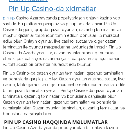
Pin Up Casino-da xidmətlər
pin up
Casino Azərbaycanda populyarlaşan onlayn kazino veb-
saytıdır. Bu platforma pinap az və pinup adlarla tanınır. Pin Up
Casino-da geniş qrupda qazan oyunları, qazanlıq təminatları və
məşhur qazanlar tərəfindən təmin edilən bonuslar ilə müraciət
edilə bilər. Onlayn oyunlar, live casino, slotlar və digər qazan
təminatları ilə oyunçu məqsədlərinə uyğunlaşdırılmışdır. Pin Up
Casino-da Azərbaycanlılar, qazan oyunlarını ancaq müraciət
etmək, çox daha çox qazanma şansı da qazanmaq üçün idmanlı
və təhlükəsiz bir ortamda müraciət edə bilərlər.
Pin Up Casino-da qazan oyunları təminatları, qazanlıq təminatları
və bonuslarla qarşılaşıla bilər. Qazan oyunları arasında slotlar, live
casino, table games və digər müraciət etmək üçün müraciət edilə
bilən qazan təminatları yer alır. Pin Up Casino-da qazan oyunları
təminatları, qazanlıq təminatları və bonuslarla qarşılaşıla bilər.
Qazan oyunları təminatları, qazanlıq təminatları və bonuslarla
qarşılaşıla bilər. Qazan oyunları təminatları, qazanlıq təminatları və
bonuslarla qarşılaşıla bilər.
PIN UP CASINO HAQQINDA MƏLUMATLAR
Pin Up Casino Azərbaycanda populyar olan bir onlayn kazino