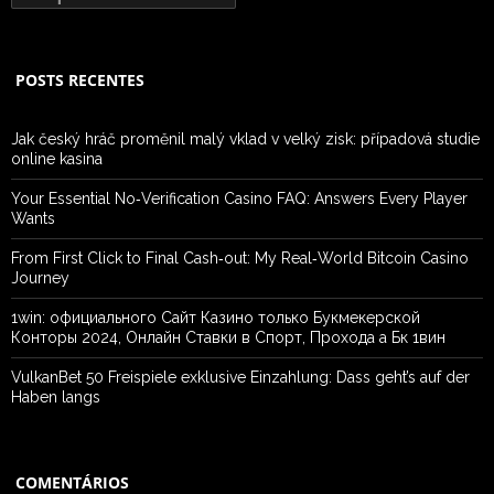
por:
POSTS RECENTES
Jak český hráč proměnil malý vklad v velký zisk: případová studie
online kasina
Your Essential No‑Verification Casino FAQ: Answers Every Player
Wants
From First Click to Final Cash‑out: My Real‑World Bitcoin Casino
Journey
1win: официального Сайт Казино только Букмекерской
Конторы 2024, Онлайн Ставки в Спорт, Прохода а Бк 1вин
VulkanBet 50 Freispiele exklusive Einzahlung: Dass geht’s auf der
Haben langs
COMENTÁRIOS