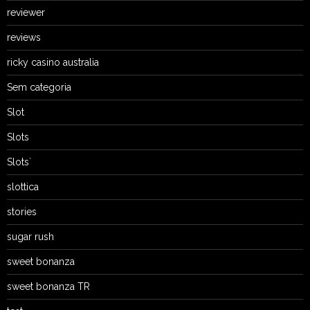
reviewer
reviews
ricky casino australia
Sem categoria
Slot
Slots
Slots`
slottica
stories
sugar rush
sweet bonanza
sweet bonanza TR