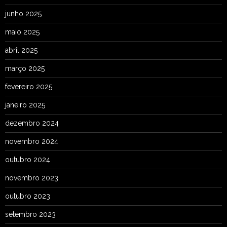
junho 2025
maio 2025
abril 2025
março 2025
fevereiro 2025
janeiro 2025
dezembro 2024
novembro 2024
outubro 2024
novembro 2023
outubro 2023
setembro 2023