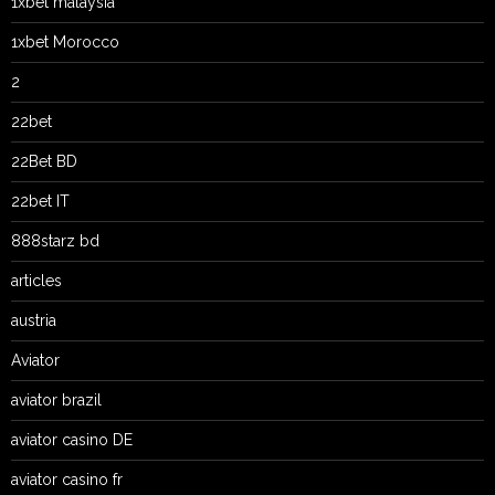
1xbet malaysia
1xbet Morocco
2
22bet
22Bet BD
22bet IT
888starz bd
articles
austria
Aviator
aviator brazil
aviator casino DE
aviator casino fr