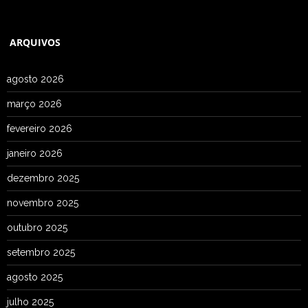
ARQUIVOS
agosto 2026
março 2026
fevereiro 2026
janeiro 2026
dezembro 2025
novembro 2025
outubro 2025
setembro 2025
agosto 2025
julho 2025