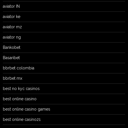
aviator IN
aviator ke
aviator mz
aviator ng
Bankobet
Basaribet
bbrbet colombia
bbrbet mx
best no kyc casinos
best online casino
best online casino games
best online casino21