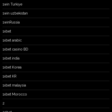
1win Turkiye
1win uzbekistan
1winRussia
1xbet
1xbet arabic
1xbet casino BD
1xbet india
1xbet Korea
1xbet KR
1xbet malaysia
1xbet Morocco
2