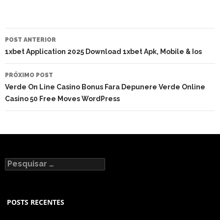
NAVEGAÇÃO
DO
POST ANTERIOR
POST
1xbet Application 2025 Download 1xbet Apk, Mobile & Ios
PRÓXIMO POST
Verde On Line Casino Bonus Fara Depunere Verde Online
Casino 50 Free Moves WordPress
Pesquisar
por:
POSTS RECENTES