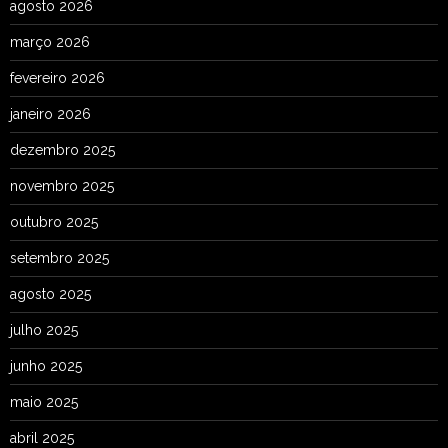
agosto 2026
março 2026
fevereiro 2026
janeiro 2026
dezembro 2025
novembro 2025
outubro 2025
setembro 2025
agosto 2025
julho 2025
junho 2025
maio 2025
abril 2025