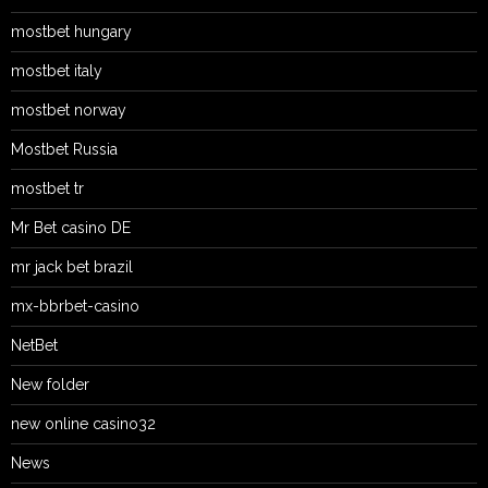
mostbet hungary
mostbet italy
mostbet norway
Mostbet Russia
mostbet tr
Mr Bet casino DE
mr jack bet brazil
mx-bbrbet-casino
NetBet
New folder
new online casino32
News