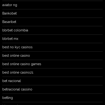
aviator ng
Bankobet
Basaribet
bbrbet colombia
bbrbet mx
best no kyc casinos
best online casino
best online casino games
best online casino21
bet nacional
betnacional cassino
betting