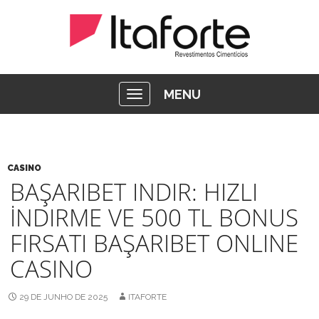
MENU
CASINO
BAŞARIBET INDIR: HIZLI
İNDIRME VE 500 TL BONUS
FIRSATI BAŞARIBET ONLINE
CASINO
29 DE JUNHO DE 2025
ITAFORTE