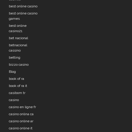
best online casino
best online casino
games
best online
casino21
bet nacional
betnacional
cassino
betting
bizzo casino
Blog
book of ra
book of ra it
casibom tr
casino
casino en ligne fr
casino onlina ca
casino online ar
casinò online it