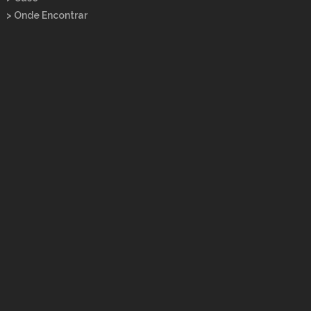
> Onde Encontrar