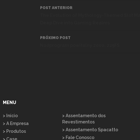
NAVEGAÇÃO
DO
POST ANTERIOR
POST
The Evolution of Mythology-Themed Slot Ma
Deep Dive into Gaming Realms
PRÓXIMO POST
Nadprogram powitalny 2000, 225FS
MENU
> Início
> Assentamento dos
Revestimentos
> A Empresa
> Assentamento Spacatto
> Produtos
> Fale Conosco
> Case