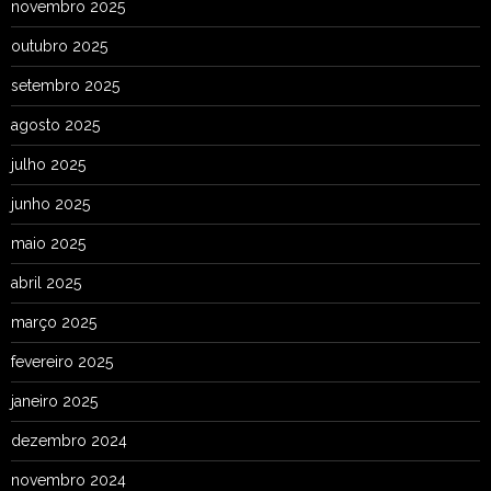
novembro 2025
outubro 2025
setembro 2025
agosto 2025
julho 2025
junho 2025
maio 2025
abril 2025
março 2025
fevereiro 2025
janeiro 2025
dezembro 2024
novembro 2024