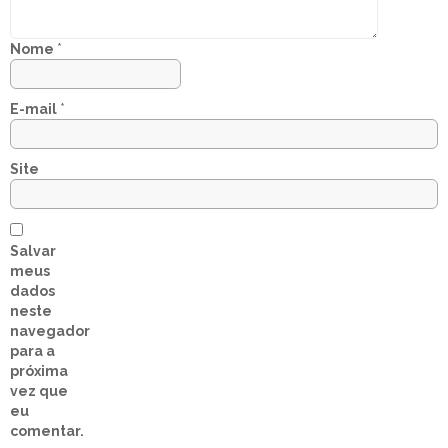
Nome
*
E-mail
*
Site
Salvar
meus
dados
neste
navegador
para a
próxima
vez que
eu
comentar.