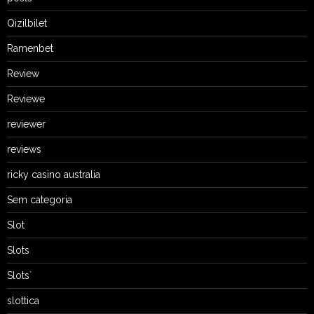
Qizilbilet
Ramenbet
Review
Reviewe
reviewer
reviews
ricky casino australia
Sem categoria
Slot
Slots
Slots`
slottica