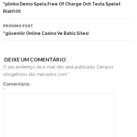
POST
“plinko Demo Spela Free Of Charge Och Testa Spelet
Riskfritt
PRÓXIMO POST
“güvenilir Online Casino Ve Bahis Sitesi
DEIXE UM COMENTÁRIO
O seu endereço de e-mail não será publicado.
Campos
obrigatórios são marcados com
*
Comentário
*