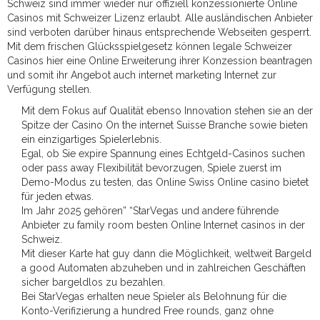
Schweiz sind immer wieder nur offiziell konzessionierte Online
Casinos mit Schweizer Lizenz erlaubt. Alle ausländischen Anbieter
sind verboten darüber hinaus entsprechende Webseiten gesperrt.
Mit dem frischen Glücksspielgesetz können legale Schweizer
Casinos hier eine Online Erweiterung ihrer Konzession beantragen
und somit ihr Angebot auch internet marketing Internet zur
Verfügung stellen.
Mit dem Fokus auf Qualität ebenso Innovation stehen sie an der
Spitze der Casino On the internet Suisse Branche sowie bieten
ein einzigartiges Spielerlebnis.
Egal, ob Sie expire Spannung eines Echtgeld-Casinos suchen
oder pass away Flexibilität bevorzugen, Spiele zuerst im
Demo-Modus zu testen, das Online Swiss Online casino bietet
für jeden etwas.
Im Jahr 2025 gehören” “StarVegas und andere führende
Anbieter zu family room besten Online Internet casinos in der
Schweiz.
Mit dieser Karte hat guy dann die Möglichkeit, weltweit Bargeld
a good Automaten abzuheben und in zahlreichen Geschäften
sicher bargeldlos zu bezahlen.
Bei StarVegas erhalten neue Spieler als Belohnung für die
Konto-Verifizierung a hundred Free rounds, ganz ohne