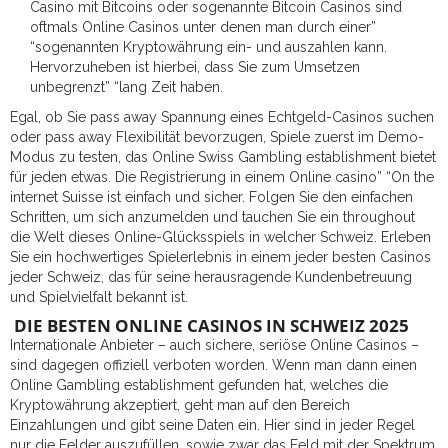
Casino mit Bitcoins oder sogenannte Bitcoin Casinos sind
oftmals Online Casinos unter denen man durch einer”
“sogenannten Kryptowährung ein- und auszahlen kann.
Hervorzuheben ist hierbei, dass Sie zum Umsetzen
unbegrenzt” “lang Zeit haben.
Egal, ob Sie pass away Spannung eines Echtgeld-Casinos suchen
oder pass away Flexibilität bevorzugen, Spiele zuerst im Demo-
Modus zu testen, das Online Swiss Gambling establishment bietet
für jeden etwas. Die Registrierung in einem Online casino” “On the
internet Suisse ist einfach und sicher. Folgen Sie den einfachen
Schritten, um sich anzumelden und tauchen Sie ein throughout
die Welt dieses Online-Glücksspiels in welcher Schweiz. Erleben
Sie ein hochwertiges Spielerlebnis in einem jeder besten Casinos
jeder Schweiz, das für seine herausragende Kundenbetreuung
und Spielvielfalt bekannt ist.
DIE BESTEN ONLINE CASINOS IN SCHWEIZ 2025
Internationale Anbieter – auch sichere, seriöse Online Casinos –
sind dagegen offiziell verboten worden. Wenn man dann einen
Online Gambling establishment gefunden hat, welches die
Kryptowährung akzeptiert, geht man auf den Bereich
Einzahlungen und gibt seine Daten ein. Hier sind in jeder Regel
nur die Felder auszufüllen, sowie zwar das Feld mit der Spektrum