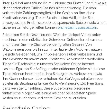
ihrer TAN bei Auszahlung ist im Einigung zur Einzahlung für Sie als
Nachrichten eines Online Casinos nicht notwendig. Die wohl
verbreitetste Zahlungsmöglichkeit im Casino on-line ist die
Kreditkartenzahlung. Treten Sie ein in eine Welt, in der Sie
unvergessliche Erlebnisse ebenso spannende Spiele inside einem
sicheren Umfeld genießen können
onlinecasinossuisse.com
.
Entdecken Sie die faszinierende Welt der Jackpot Video poker
machines in den nützlichsten Schweizer Online Internet casinos
und nutzen Sie Ihre Chance bei den großen Gewinn. Von
Willkommensboni bis hin zu hin zu laufenden Aktionen, nutzen
Sie jede Gelegenheit, um Ihr Spielerlebnis über verbessern und
Ihre Gewinne zu maximieren. Profitieren Sie vonseiten wertvollen
Tipps für Tischspiele in unseren Schweizer Online Internet
casinos. Egal, ob Sie Anfänger oder erfahrener Spieler sind, diese
Tipps können Ihnen helfen, Ihre Strategien zu verbessern sowie
Ihre Gewinnchancen über erhöhen. Bei StarVegas erhalten neue
Spieler als Belohnung für die Konto-Verifizierung 100 Free Spins,
ganz weniger Einzahlung. Diese Superbonus bietet eine
fantastische Möglichkeit, einige welcher beliebtesten Spiele
kostenlos zu erleben und echte Gewinne zu erzielen.
Swiss4win Casino