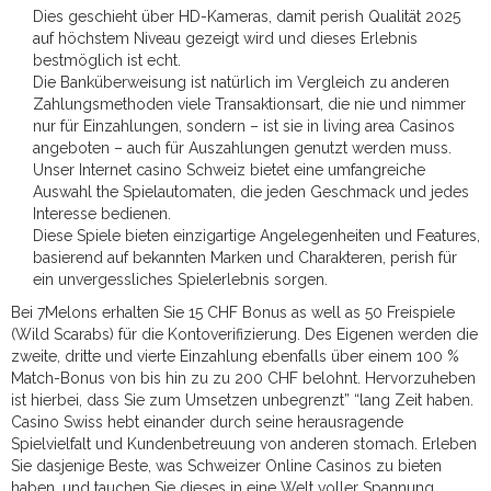
Dies geschieht über HD-Kameras, damit perish Qualität 2025
auf höchstem Niveau gezeigt wird und dieses Erlebnis
bestmöglich ist echt.
Die Banküberweisung ist natürlich im Vergleich zu anderen
Zahlungsmethoden viele Transaktionsart, die nie und nimmer
nur für Einzahlungen, sondern – ist sie in living area Casinos
angeboten – auch für Auszahlungen genutzt werden muss.
Unser Internet casino Schweiz bietet eine umfangreiche
Auswahl the Spielautomaten, die jeden Geschmack und jedes
Interesse bedienen.
Diese Spiele bieten einzigartige Angelegenheiten und Features,
basierend auf bekannten Marken und Charakteren, perish für
ein unvergessliches Spielerlebnis sorgen.
Bei 7Melons erhalten Sie 15 CHF Bonus as well as 50 Freispiele
(Wild Scarabs) für die Kontoverifizierung. Des Eigenen werden die
zweite, dritte und vierte Einzahlung ebenfalls über einem 100 %
Match-Bonus von bis hin zu zu 200 CHF belohnt. Hervorzuheben
ist hierbei, dass Sie zum Umsetzen unbegrenzt” “lang Zeit haben.
Casino Swiss hebt einander durch seine herausragende
Spielvielfalt und Kundenbetreuung von anderen stomach. Erleben
Sie dasjenige Beste, was Schweizer Online Casinos zu bieten
haben, und tauchen Sie dieses in eine Welt voller Spannung