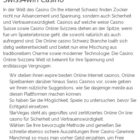
In der Welt des Casino On the internet Schweiz finden Zocker
nicht nur Advancement und Spannung, sondern auch Sicherheit
und Vertrauenswürdigkeit. Casinos auf welche weise Casino
Suisse sowie Casino Online Svizzera stehen an der Spitze, wenn
fue um Spielerlebnisse geht, die sowohl natürlich als auch
aufregend sind. Die Online casino Schweiz Branche loath sich
stetig weiterentwickelt und bietet nun eine Mischung aus
traditionellem Charme sowie moderner Technologie. Die Casino
Online Svizzera Welt ist bekannt für ihre Spannung und
erstklassige Vergnügen.
Wir stellen ihnen expire besten Online Internet casinos, Online
Spielbanken darüber hinaus Swiss Casinos vor, sowie geben
wir Ihnen nützliche Suggestions, wie Sie dasjenige meiste aus
diesen Plattformen machen können.
So haben Sie die Möglichkeit, Spiele zu untersuchen, bevor Sie
Echtgeld einsetzen.
StarVegas steht als geprüftes und zertifiziertes Online On line
casino für Sicherheit und Vertrauenswürdigkeit.
Wählen Sie Ihre bevorzugte Methode und genießen Sie
schnelle ebenso sichere Auszahlungen Ihrer Casino-Gewinne.
Manchmal so muss man vorher Geld einzahlen, um Free