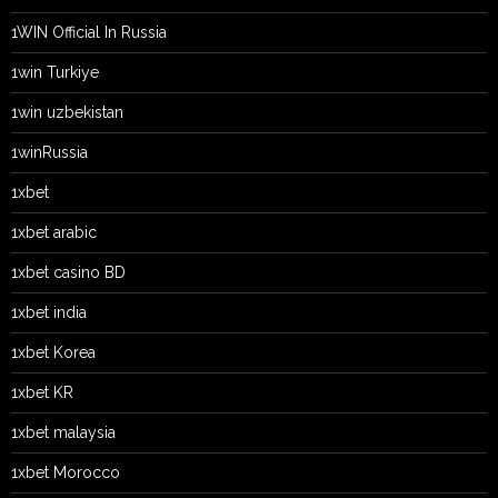
1WIN Official In Russia
1win Turkiye
1win uzbekistan
1winRussia
1xbet
1xbet arabic
1xbet casino BD
1xbet india
1xbet Korea
1xbet KR
1xbet malaysia
1xbet Morocco