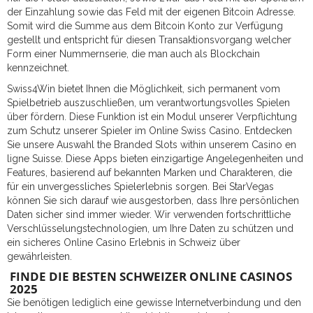
der Einzahlung sowie das Feld mit der eigenen Bitcoin Adresse.
Somit wird die Summe aus dem Bitcoin Konto zur Verfügung
gestellt und entspricht für diesen Transaktionsvorgang welcher
Form einer Nummernserie, die man auch als Blockchain
kennzeichnet.
Swiss4Win bietet Ihnen die Möglichkeit, sich permanent vom
Spielbetrieb auszuschließen, um verantwortungsvolles Spielen
über fördern. Diese Funktion ist ein Modul unserer Verpflichtung
zum Schutz unserer Spieler im Online Swiss Casino. Entdecken
Sie unsere Auswahl the Branded Slots within unserem Casino en
ligne Suisse. Diese Apps bieten einzigartige Angelegenheiten und
Features, basierend auf bekannten Marken und Charakteren, die
für ein unvergessliches Spielerlebnis sorgen. Bei StarVegas
können Sie sich darauf wie ausgestorben, dass Ihre persönlichen
Daten sicher sind immer wieder. Wir verwenden fortschrittliche
Verschlüsselungstechnologien, um Ihre Daten zu schützen und
ein sicheres Online Casino Erlebnis in Schweiz über
gewährleisten.
FINDE DIE BESTEN SCHWEIZER ONLINE CASINOS
2025
Sie benötigen lediglich eine gewisse Internetverbindung und den