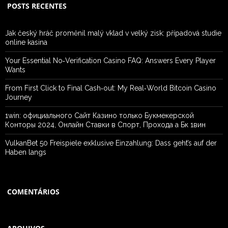
POSTS RECENTES
Jak český hráč proměnil malý vklad v velký zisk: případová studie
online kasina
Your Essential No‑Verification Casino FAQ: Answers Every Player
Wants
From First Click to Final Cash‑out: My Real‑World Bitcoin Casino
Journey
1win: официального Сайт Казино только Букмекерской
Конторы 2024, Онлайн Ставки в Спорт, Прохода а Бк 1вин
VulkanBet 50 Freispiele exklusive Einzahlung: Dass geht’s auf der
Haben langs
COMENTÁRIOS