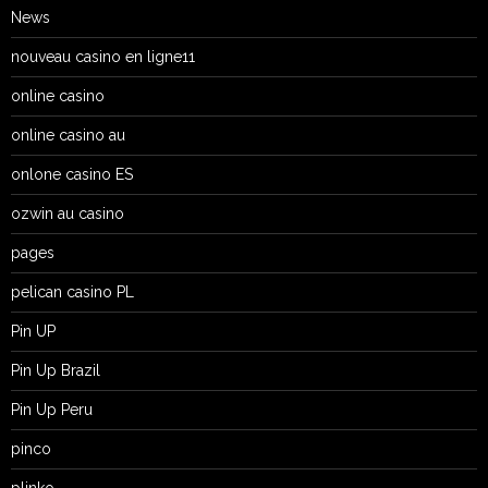
News
nouveau casino en ligne11
online casino
online casino au
onlone casino ES
ozwin au casino
pages
pelican casino PL
Pin UP
Pin Up Brazil
Pin Up Peru
pinco