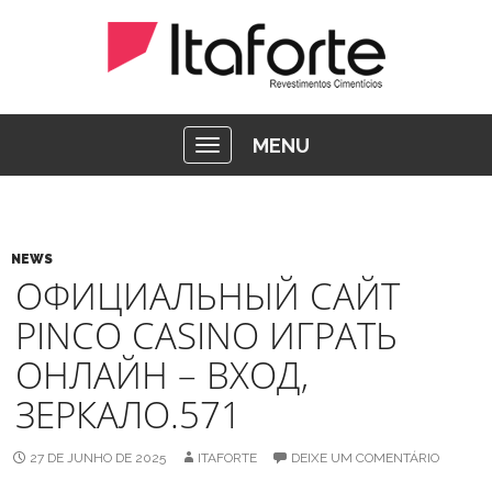
MENU
NEWS
ОФИЦИАЛЬНЫЙ САЙТ
PINCO CASINO ИГРАТЬ
ОНЛАЙН – ВХОД,
ЗЕРКАЛО.571
27 DE JUNHO DE 2025
ITAFORTE
DEIXE UM COMENTÁRIO