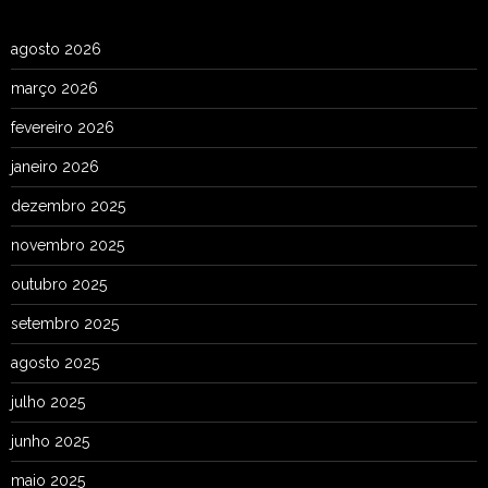
agosto 2026
março 2026
fevereiro 2026
janeiro 2026
dezembro 2025
novembro 2025
outubro 2025
setembro 2025
agosto 2025
julho 2025
junho 2025
maio 2025