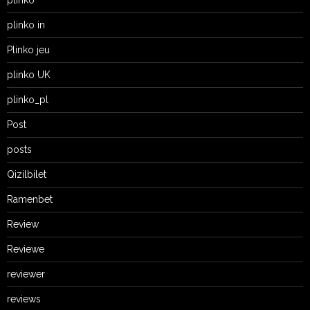
plinko
plinko in
Plinko jeu
plinko UK
plinko_pl
Post
posts
Qizilbilet
Ramenbet
Review
Reviewe
reviewer
reviews