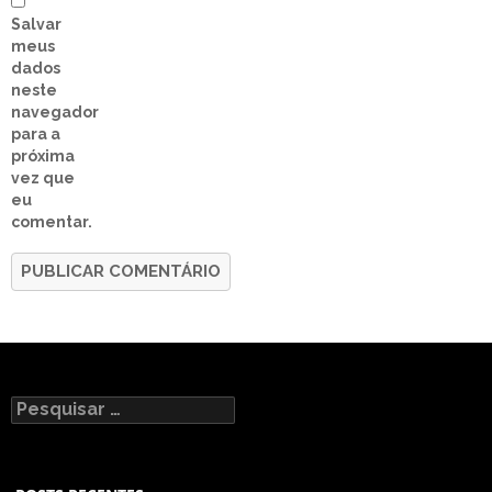
Salvar
meus
dados
neste
navegador
para a
próxima
vez que
eu
comentar.
Pesquisar
por: