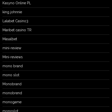
Kasyno Online PL
king johnnie
Lalabet Casino3
Maribet casino TR
Masalbet
mini-review
Mini-reviews
mono brand
mono slot
Monobrand
monobrend
monogame
monoslot