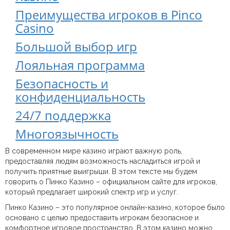
Преимущества игроков в Pinco
Casino
Большой выбор игр
Лояльная программа
Безопасность и
конфиденциальность
24/7 поддержка
Многоязычность
В современном мире казино играют важную роль,
предоставляя людям возможность насладиться игрой и
получить приятные выигрыши. В этом тексте мы будем
говорить о Пинко Казино – официальном сайте для игроков,
который предлагает широкий спектр игр и услуг.
Пинко Казино – это популярное онлайн-казино, которое было
основано с целью предоставить игрокам безопасное и
комфортное игровое пространство. В этом казино можно