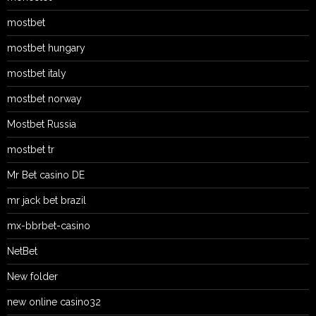
mostbet
mostbet hungary
mostbet italy
mostbet norway
Mostbet Russia
mostbet tr
Mr Bet casino DE
mr jack bet brazil
mx-bbrbet-casino
NetBet
New folder
new online casino32