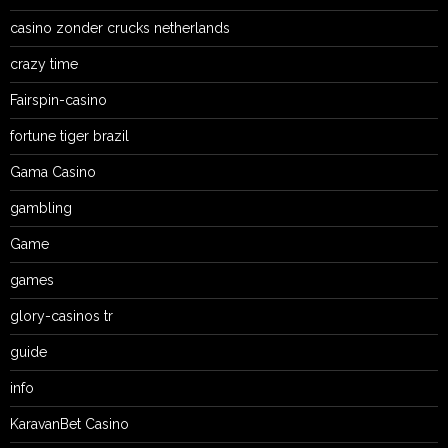
casino zonder crucks netherlands
crazy time
Fairspin-casino
fortune tiger brazil
Gama Casino
gambling
Game
games
glory-casinos tr
guide
info
KaravanBet Casino