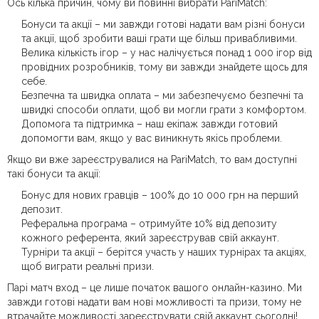
Ось кілька причин, чому ви повинні вибрати PariMatch:
Бонуси та акції – ми завжди готові надати вам різні бонуси
та акції, щоб зробити ваші грати ще більш привабливими.
Велика кількість ігор – у нас налічується понад 1 000 ігор від
провідних розробників, тому ви завжди знайдете щось для
себе.
Безпечна та швидка оплата – ми забезпечуємо безпечні та
швидкі способи оплати, щоб ви могли грати з комфортом.
Допомога та підтримка – наш екіпаж завжди готовий
допомогти вам, якщо у вас виникнуть якісь проблеми.
Якщо ви вже зареєструвалися на PariMatch, то вам доступні
такі бонуси та акції:
Бонус для нових гравців – 100% до 10 000 грн на перший
депозит.
Реферальна програма – отримуйте 10% від депозиту
кожного референта, який зареєстрував свій аккаунт.
Турніри та акції – берітся участь у наших турнірах та акціях,
щоб виграти реальні призи.
Парі матч вход – це лише початок вашого онлайн-казино. Ми
завжди готові надати вам нові можливості та призи, тому не
втрачайте можливості зареєструвати свій аккаунт сьогодні!