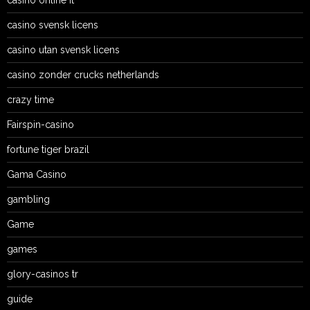
casinò online it
casino svensk licens
casino utan svensk licens
casino zonder crucks netherlands
crazy time
Fairspin-casino
fortune tiger brazil
Gama Casino
gambling
Game
games
glory-casinos tr
guide