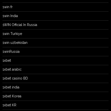
1win fr
1win India
1WIN Official In Russia
1win Turkiye
1win uzbekistan
1winRussia
1xbet
1xbet arabic
1xbet casino BD
1xbet india
1xbet Korea
1xbet KR