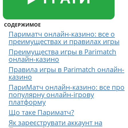
СОДЕРЖИМОЕ
Париматч онлайн-казино: все о
преимуществах и правилах игры
Преимущества игры в Parimatch
онлайн-казино
Правила игры в Parimatch онлайн-
казино
ПариМатч онлайн-казино: все про
популярну онлайн-ігрову
платформу
Що таке Париматч?
Як зареєструвати аккаунт на