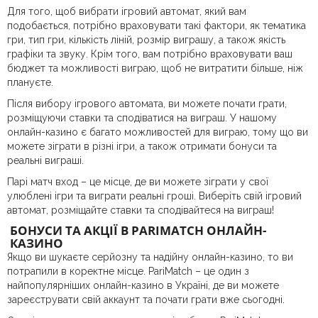
Для того, щоб вибрати ігровий автомат, який вам
подобається, потрібно враховувати такі фактори, як тематика
гри, тип гри, кількість ліній, розмір виграшу, а також якість
графіки та звуку. Крім того, вам потрібно враховувати ваш
бюджет та можливості виграю, щоб не витратити більше, ніж
плануєте.
Після вибору ігрового автомата, ви можете почати грати,
розміщуючи ставки та сподіватися на виграш. У нашому
онлайн-казино є багато можливостей для виграю, тому що ви
можете зіграти в різні ігри, а також отримати бонуси та
реальні виграші.
Парі матч вход – це місце, де ви можете зіграти у свої
улюблені ігри та виграти реальні гроші. Виберіть свій ігровий
автомат, розміщайте ставки та сподівайтеся на виграш!
БОНУСИ ТА АКЦІЇ В PARIMATCH ОНЛАЙН-
КАЗИНО
Якщо ви шукаєте серйозну та надійну онлайн-казино, то ви
потрапили в коректне місце. PariMatch – це один з
найпопулярніших онлайн-казино в Україні, де ви можете
зареєструвати свій аккаунт та почати грати вже сьогодні.