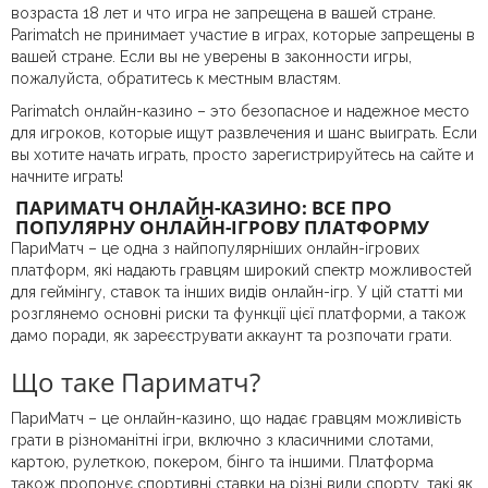
возраста 18 лет и что игра не запрещена в вашей стране.
Parimatch не принимает участие в играх, которые запрещены в
вашей стране. Если вы не уверены в законности игры,
пожалуйста, обратитесь к местным властям.
Parimatch онлайн-казино – это безопасное и надежное место
для игроков, которые ищут развлечения и шанс выиграть. Если
вы хотите начать играть, просто зарегистрируйтесь на сайте и
начните играть!
ПАРИМАТЧ ОНЛАЙН-КАЗИНО: ВСЕ ПРО
ПОПУЛЯРНУ ОНЛАЙН-ІГРОВУ ПЛАТФОРМУ
ПариМатч – це одна з найпопулярніших онлайн-ігрових
платформ, які надають гравцям широкий спектр можливостей
для геймінгу, ставок та інших видів онлайн-ігр. У цій статті ми
розглянемо основні риски та функції цієї платформи, а також
дамо поради, як зареєструвати аккаунт та розпочати грати.
Що таке Париматч?
ПариМатч – це онлайн-казино, що надає гравцям можливість
грати в різноманітні ігри, включно з класичними слотами,
картою, рулеткою, покером, бінго та іншими. Платформа
також пропонує спортивні ставки на різні види спорту, такі як