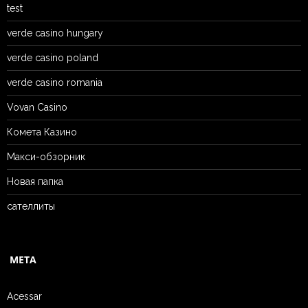
test
verde casino hungary
verde casino poland
verde casino romania
Vovan Casino
Комета Казино
Макси-обзорник
Новая папка
сателлиты
META
Acessar