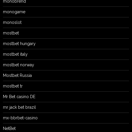
monobrend
monogame
monoslot
mostbet
mostbet hungary
mostbet italy
mostbet norway
Mostbet Russia
mostbet tr
Mr Bet casino DE
mr jack bet brazil
mx-bbrbet-casino
NetBet