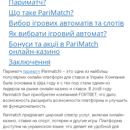
Париматч?
Що таке PariMatch?
Вибор ігрових автоматів та слотів
Як вибрати ігровий автомат?
Бонуси та акції в PariMatch
онлайн-казино
Заключення
Париматч
паріматч
(Parimatch) – это одна из найбільш
популярних онлайн-платформ для ставок в Україні. Компания
была основана в 1994 году и с тех пор стала одним из
лидеров на рынке онлайн-казино и ставок. В 2018 году
Parimatch был приобретен компанией FORTBET, что дало
возможность расширить возможности платформы и улучшить
ее функциональность.
Parimatch предлагает широкий спектр услуг, включая онлайн-
казино, ставки на спорт, лотереи и другие игры. Платформа
доступна на украинском языке, что делает ее удобной для