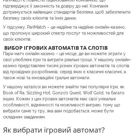
PariMatch є повністю ліцензованою компанією, що
підтверджує її законність та довіру до неї. Компанія
дотримується найвищих стандартів безпеки, щоб забезпечити
безпеку своїх клієнтів та їхніх даних.
У підсумку, PariMatch – це надійне та надійне онлайн-казино,
що пропонує широкий спектр послуг та можливостей для
своїх клієнтів.
ВИБОР ІГРОВИХ АВТОМАТІВ ТА СЛОТІВ
Пари матч онлайн казино – це місце, де ви можете зіграти у
свої улюблені ігри та виграти реальні гроші. У нашому онлайн-
казино представлені тисячі різних ігрових автоматів та слотів
від провідних розробників, серед яких є класичні класичні, а
також нові та інноваційні гральні автомати.
У нашому каталозі ви можете знайти такі популярні ігри, як
Book of Ra, Sizzling Hot, Gonzo’s Quest, Wolf Gold, та багато
інших. Кожен з цих ігрових автоматів має свої унікальні
особливості, відмінності та можливості виграю, тому що
вибрати саме ту гру, яка вам подобається, може бути
складним завданням.
Як вибрати ігровий автомат?