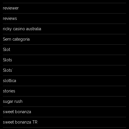
reviewer
reviews
ricky casino australia
Sem categoria
Slot
Slots
Slots`
slottica
stories
sugar rush
sweet bonanza
sweet bonanza TR