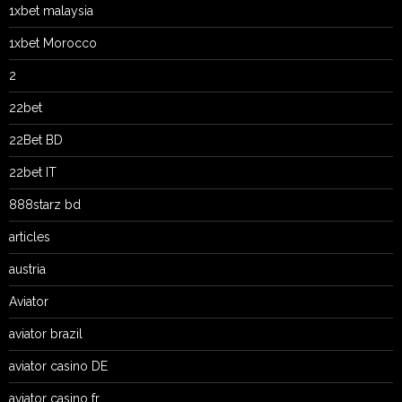
1xbet malaysia
1xbet Morocco
2
22bet
22Bet BD
22bet IT
888starz bd
articles
austria
Aviator
aviator brazil
aviator casino DE
aviator casino fr