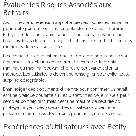
Évaluer les Risques Associés aux
Retraits
Avoir une compréhension approfondie des risques est essentiel
pour toute personne utilisant une plateforme de paris comme
Betify. L’un des principaux risques est lié aux fraudes potentielles.
Les utilisateurs doivent être vigilants et s’assurer qu’ils utilisent des
méthodes de retrait sécurisées.
Les restrictions de retrait en fonction de la méthode choisie sont
également un facteur à considérer. Par exemple, le montant
minimal ou maximal pouvant être retiré peut varier selon la
méthode. Les utilisateurs doivent se renseigner pour éviter toute
surprise désagréable.
Enfin, exiger des documents d’identité pour confirmer un retrait
est une pratique courante sur les plateformes de jeux. Cela peut
sembler contraignant, mais c’est une mesure de sécurité pour
protéger l’argent des joueurs. Les utilisateurs doivent être
préparés à fournir ces documents pour faciliter le processus.
Expériences d’Utilisateurs avec Betify