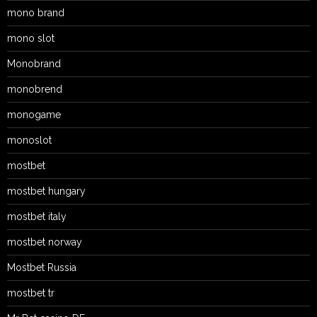
mono brand
mono slot
Monobrand
monobrend
monogame
monoslot
mostbet
mostbet hungary
mostbet italy
mostbet norway
Mostbet Russia
mostbet tr