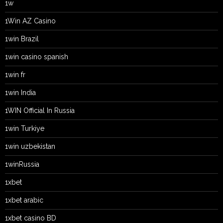
1w
1Win AZ Casino
1win Brazil
1win casino spanish
1win fr
1win India
1WIN Official In Russia
1win Turkiye
1win uzbekistan
1winRussia
1xbet
1xbet arabic
1xbet casino BD