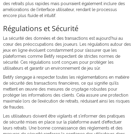
des retraits plus rapides mais pourraient également inclure des
améliorations de l’interface utilisateur, rendant le processus
encore plus fluide et intuitif.
Régulations et Sécurité
La sécurité des données et des transactions est aujourd’hui au
cœur des préoccupations des joueurs. Les régulations autour des
jeux en ligne évoluent constamment pour s’assurer que les
plateformes comme Betify respectent de strictes normes de
sécurité. Ces régulations sont conçues pour protéger les
utilisateurs et garantir un environnement de jeu sûr.
Betify s’engage à respecter toutes les réglementations en matière
de sécurité des transactions financières, ce qui signifie qu’ils
mettent en œuvre des mesures de cryptage robustes pour
protéger les informations des clients. Cela assure une protection
maximale lors de l’exécution de retraits, réduisant ainsi les risques
de fraudes.
Les utilisateurs doivent être vigilants et s’informer des pratiques
de sécurité mises en place sur la plateforme avant d’effectuer
leurs retraits. Une bonne connaissance des règlements et des