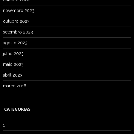
novembro 2023
outubro 2023
setembro 2023
agosto 2023
julho 2023
maio 2023
abril 2023
março 2016
CATEGORIAS
1