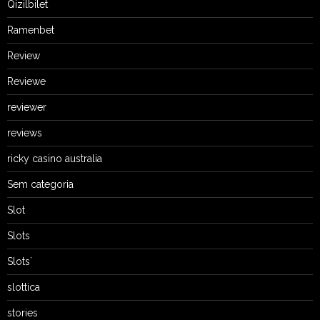
Qizilbilet
Ramenbet
Review
Reviewe
reviewer
reviews
ricky casino australia
Sem categoria
Slot
Slots
Slots`
slottica
stories