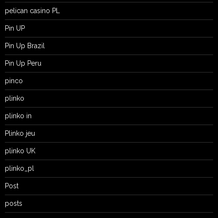
pelican casino PL
Pin UP
Pin Up Brazil
Pin Up Peru
pinco
plinko
plinko in
Plinko jeu
plinko UK
plinko_pl
Post
posts