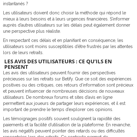
instantanés ?
Les utilisateurs doivent donc choisir la méthode qui répond le
mieux à leurs besoins et à leurs urgences financières. S’informer
auprès d’autres utilisateurs sur les délais peut également donner
une perspective plus réaliste.
En respectant ces délais et en planifiant en conséquence, les
utilisateurs sont moins susceptibles d’être frustrés par les attentes
lors de leurs retraits.
LES AVIS DES UTILISATEURS : CE QU’ILS EN
PENSENT
Les avis des utilisateurs peuvent fournir des perspectives
précieuses sur les retraits sur Betify. Que ce soit des expériences
positives ou des critiques, ces retours d’information sont précieux
et peuvent influencer de nombreuses décisions de nouveaux
utilisateurs. De nombreux forums et sites d’avis en ligne
permettent aux joueurs de partager leurs expériences, et il est
important de prendre le temps d’explorer ces opinions.
Les témoignages positifs souvent soulignent la rapidité des
paiements et la facilité d’utilisation de la plateforme. En revanche,
les avis négatifs peuvent pointer des retards ou des difficultés