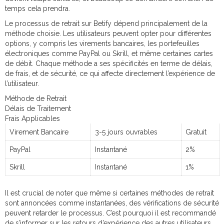
temps cela prendra.
Le processus de retrait sur Betify dépend principalement de la
méthode choisie. Les utilisateurs peuvent opter pour différentes
options, y compris les virements bancaires, les portefeuilles
électroniques comme PayPal ou Skrill, et même certaines cartes
de débit. Chaque méthode a ses spécificités en terme de délais,
de frais, et de sécurité, ce qui affecte directement l’expérience de
l’utilisateur.
Méthode de Retrait
Délais de Traitement
Frais Applicables
Virement Bancaire
3-5 jours ouvrables
Gratuit
PayPal
Instantané
2%
Skrill
Instantané
1%
Il est crucial de noter que même si certaines méthodes de retrait
sont annoncées comme instantanées, des vérifications de sécurité
peuvent retarder le processus. C’est pourquoi il est recommandé
de s’informer sur les retours d’expérience des autres utilisateurs