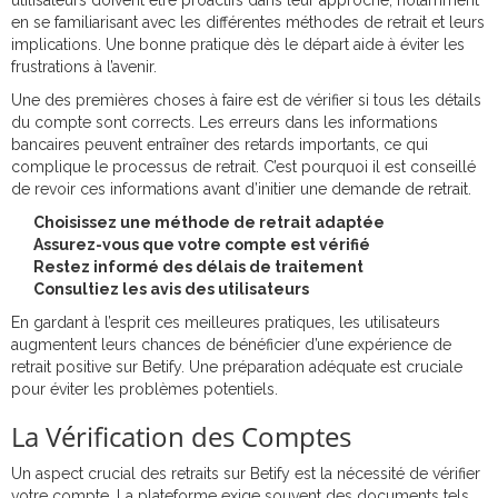
utilisateurs doivent être proactifs dans leur approche, notamment
en se familiarisant avec les différentes méthodes de retrait et leurs
implications. Une bonne pratique dès le départ aide à éviter les
frustrations à l’avenir.
Une des premières choses à faire est de vérifier si tous les détails
du compte sont corrects. Les erreurs dans les informations
bancaires peuvent entraîner des retards importants, ce qui
complique le processus de retrait. C’est pourquoi il est conseillé
de revoir ces informations avant d’initier une demande de retrait.
Choisissez une méthode de retrait adaptée
Assurez-vous que votre compte est vérifié
Restez informé des délais de traitement
Consultiez les avis des utilisateurs
En gardant à l’esprit ces meilleures pratiques, les utilisateurs
augmentent leurs chances de bénéficier d’une expérience de
retrait positive sur Betify. Une préparation adéquate est cruciale
pour éviter les problèmes potentiels.
La Vérification des Comptes
Un aspect crucial des retraits sur Betify est la nécessité de vérifier
votre compte. La plateforme exige souvent des documents tels