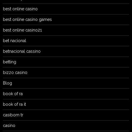
best online casino
best online casino games
best online casino21
bet nacional
betnacional cassino
betting
bizzo casino
Blog
book of ra
book of ra it
casibom tr
casino