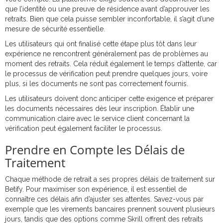
que l’identité ou une preuve de résidence avant d’approuver les
retraits. Bien que cela puisse sembler inconfortable, il s’agit d’une
mesure de sécurité essentielle.
Les utilisateurs qui ont finalisé cette étape plus tôt dans leur
expérience ne rencontrent généralement pas de problèmes au
moment des retraits. Cela réduit également le temps d’attente, car
le processus de vérification peut prendre quelques jours, voire
plus, si les documents ne sont pas correctement fournis.
Les utilisateurs doivent donc anticiper cette exigence et préparer
les documents nécessaires dès leur inscription. Établir une
communication claire avec le service client concernant la
vérification peut également faciliter le processus.
Prendre en Compte les Délais de
Traitement
Chaque méthode de retrait a ses propres délais de traitement sur
Betify. Pour maximiser son expérience, il est essentiel de
connaître ces délais afin d’ajuster ses attentes. Savez-vous par
exemple que les virements bancaires prennent souvent plusieurs
jours, tandis que des options comme Skrill offrent des retraits