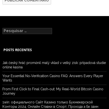
Pesquisar
por:
POSTS RECENTES
Jak český hráč proměnil malý vklad v velký zisk: případová studie
online kasina
Your Essential No‑Verification Casino FAQ: Answers Every Player
Wants
From First Click to Final Cash‑out: My Real‑World Bitcoin Casino
Journey
1win: официального Сайт Казино только Букмекерской
Конторы 2024, Онлайн Ставки в Спорт, Прохода а Бк 1вин