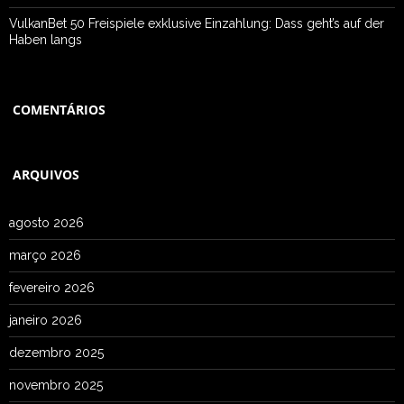
VulkanBet 50 Freispiele exklusive Einzahlung: Dass geht’s auf der
Haben langs
COMENTÁRIOS
ARQUIVOS
agosto 2026
março 2026
fevereiro 2026
janeiro 2026
dezembro 2025
novembro 2025